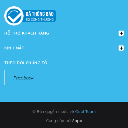
HỖ TRỢ KHÁCH HÀNG
KÍNH MẮT
THEO DÕI CHÚNG TÔI
Facebook
© Bản quyền thuộc về
Cool Team
Cung cấp bởi
Sapo