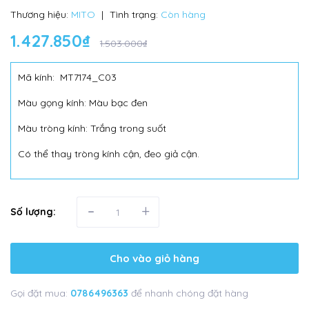
Thương hiệu:
MITO
|
Tình trạng:
Còn hàng
1.427.850₫
1.503.000₫
Mã kính: MT7174_C03
Màu gọng kính: Màu bạc đen
Màu tròng kính: Trắng trong suốt
Có thể thay tròng kính cận, đeo giả cận.
-
+
Số lượng:
Cho vào giỏ hàng
Gọi đặt mua:
0786496363
để nhanh chóng đặt hàng