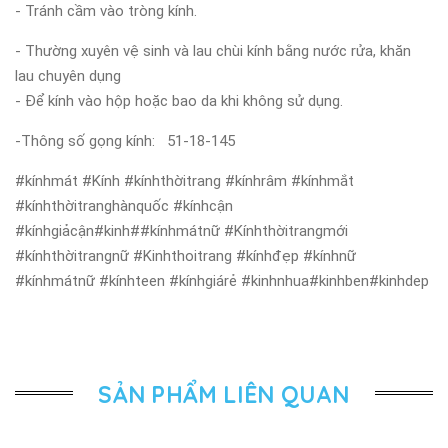
- Tránh cầm vào tròng kính.
- Thường xuyên vệ sinh và lau chùi kính bằng nước rửa, khăn
lau chuyên dụng
- Để kính vào hộp hoặc bao da khi không sử dụng.
-Thông số gọng kính: 51-18-145
#kínhmát #Kính #kínhthờitrang #kínhrâm #kínhmắt
#kínhthờitranghànquốc #kínhcận
#kínhgiảcận#kinh##kínhmátnữ #Kínhthờitrangmới
#kínhthờitrangnữ #Kinhthoitrang #kínhđẹp #kínhnữ
#kínhmátnữ #kínhteen #kínhgiárẻ #kinhnhua#kinhben#kinhdep
SẢN PHẨM LIÊN QUAN