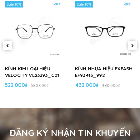
Sale 10%
Sale 10%
KÍNH KIM LOẠI HIỆU
KÍNH NHỰA HIỆU EXFASH
VELOCITY VL23393_C01
EF93413_992
522.000₫
432.000₫
580.000₫
480.000₫
ĐĂNG KÝ NHẬN TIN KHUYẾN