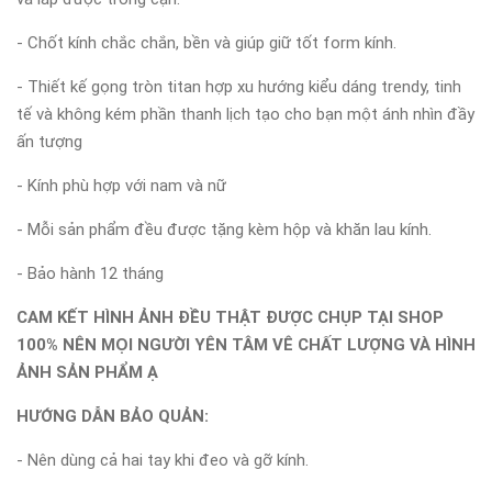
- Chốt kính chắc chắn, bền và giúp giữ tốt form kính.
- Thiết kế gọng tròn titan hợp xu hướng kiểu dáng trendy, tinh
tế và không kém phần thanh lịch tạo cho bạn một ánh nhìn đầy
ấn tượng
- Kính phù hợp với nam và nữ
- Mỗi sản phẩm đều được tặng kèm hộp và khăn lau kính.
- Bảo hành 12 tháng
CAM KẾT HÌNH ẢNH ĐỀU THẬT ĐƯỢC CHỤP TẠI SHOP
100% NÊN MỌI NGƯỜI YÊN TÂM VÊ CHẤT LƯỢNG VÀ HÌNH
ẢNH SẢN PHẨM Ạ
HƯỚNG DẪN BẢO QUẢN:
- Nên dùng cả hai tay khi đeo và gỡ kính.