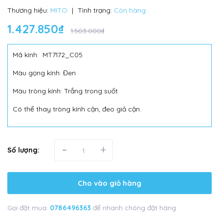
Thương hiệu:
MITO
|
Tình trạng:
Còn hàng
1.427.850₫
1.503.000₫
Mã kính: MT7172_C05
Màu gọng kính: Đen
Màu tròng kính: Trắng trong suốt
Có thể thay tròng kính cận, đeo giả cận.
-
+
Số lượng:
Cho vào giỏ hàng
Gọi đặt mua:
0786496363
để nhanh chóng đặt hàng