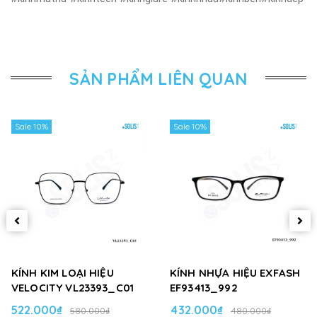
SẢN PHẨM LIÊN QUAN
Sale 10%
Sale 10%
KÍNH KIM LOẠI HIỆU
KÍNH NHỰA HIỆU EXFASH
VELOCITY VL23393_C01
EF93413_992
522.000₫
432.000₫
580.000₫
480.000₫