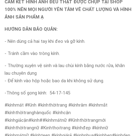
CAM KẾT HÌNH ẢNH ĐỀU THẬT ĐƯỢC CHỤP TẠI SHOP
100% NÊN MỌI NGƯỜI YÊN TÂM VÊ CHẤT LƯỢNG VÀ HÌNH
ẢNH SẢN PHẨM Ạ
HƯỚNG DẪN BẢO QUẢN:
- Nên dùng cả hai tay khi đeo và gỡ kính.
- Tránh cầm vào tròng kính.
- Thường xuyên vệ sinh và lau chùi kính bằng nước rửa, khăn
lau chuyên dụng
- Để kính vào hộp hoặc bao da khi không sử dụng.
-Thông số gọng kính: 54-17-145
#kínhmát #Kính #kínhthờitrang #kínhrâm #kínhmắt
#kínhthờitranghànquốc #kínhcận
#kínhgiảcận#kinh##kínhmátnữ #Kínhthờitrangmới
#kínhthờitrangnữ #Kinhthoitrang #kínhđẹp #kínhnữ
#kínhmátnữ #kínhteen #kínhgiárẻ #kinhnhua#kinhben#kinhdep