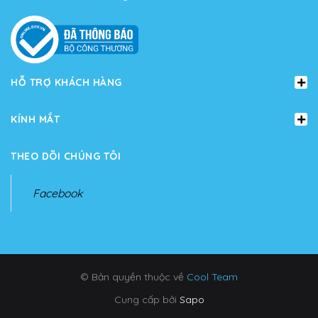
HỖ TRỢ KHÁCH HÀNG
KÍNH MẮT
THEO DÕI CHÚNG TÔI
Facebook
© Bản quyền thuộc về
Cool Team
Cung cấp bởi
Sapo