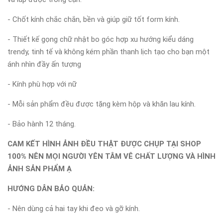
- Chốt kính chắc chắn, bền và giúp giữ tốt form kính.
- Thiết kế gọng chữ nhật bo góc hợp xu hướng kiểu dáng
trendy, tinh tế và không kém phần thanh lịch tạo cho bạn một
ánh nhìn đầy ấn tượng
- Kính phù hợp với nữ
- Mỗi sản phẩm đều được tặng kèm hộp và khăn lau kính.
- Bảo hành 12 tháng.
CAM KẾT HÌNH ẢNH ĐỀU THẬT ĐƯỢC CHỤP TẠI SHOP
100% NÊN MỌI NGƯỜI YÊN TÂM VÊ CHẤT LƯỢNG VÀ HÌNH
ẢNH SẢN PHẨM Ạ
HƯỚNG DẪN BẢO QUẢN:
- Nên dùng cả hai tay khi đeo và gỡ kính.