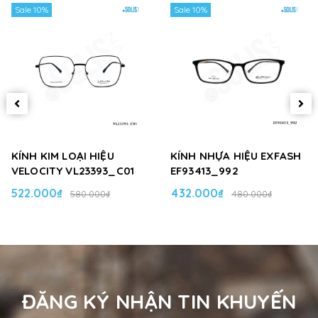
Sale 10%
Sale 10%
KÍNH KIM LOẠI HIỆU
KÍNH NHỰA HIỆU EXFASH
VELOCITY VL23393_C01
EF93413_992
522.000₫
432.000₫
580.000₫
480.000₫
ĐĂNG KÝ NHẬN TIN KHUYẾN