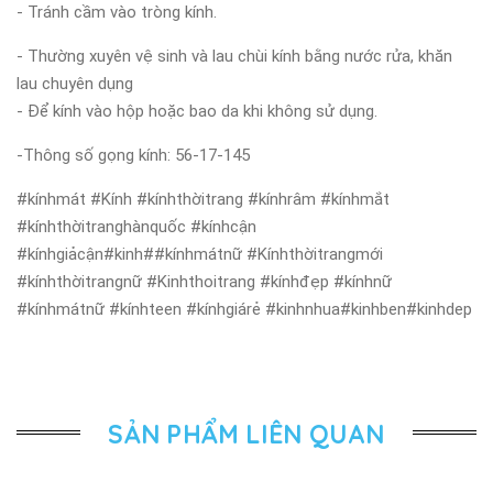
- Tránh cầm vào tròng kính.
- Thường xuyên vệ sinh và lau chùi kính bằng nước rửa, khăn
lau chuyên dụng
- Để kính vào hộp hoặc bao da khi không sử dụng.
-Thông số gọng kính: 56-17-145
#kínhmát #Kính #kínhthờitrang #kínhrâm #kínhmắt
#kínhthờitranghànquốc #kínhcận
#kínhgiảcận#kinh##kínhmátnữ #Kínhthờitrangmới
#kínhthờitrangnữ #Kinhthoitrang #kínhđẹp #kínhnữ
#kínhmátnữ #kínhteen #kínhgiárẻ #kinhnhua#kinhben#kinhdep
SẢN PHẨM LIÊN QUAN