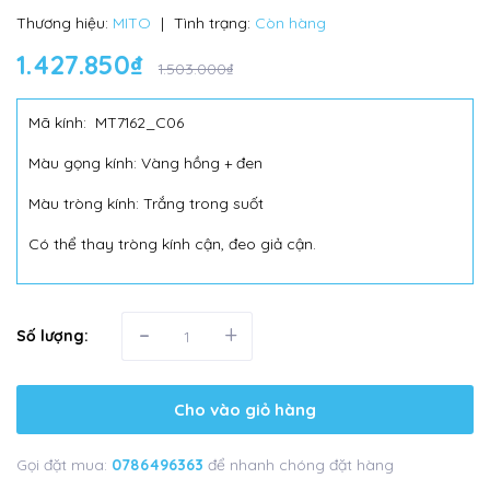
Thương hiệu:
MITO
|
Tình trạng:
Còn hàng
1.427.850₫
1.503.000₫
Mã kính:
MT7162_C06
Màu gọng kính: Vàng hồng + đen
Màu tròng kính: Trắng trong suốt
Có thể thay tròng kính cận, đeo giả cận.
-
+
Số lượng:
Cho vào giỏ hàng
Gọi đặt mua:
0786496363
để nhanh chóng đặt hàng