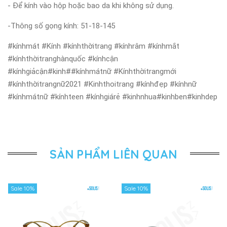
- Để kính vào hộp hoặc bao da khi không sử dụng.
-Thông số gọng kính: 51-18-145
#kínhmát #Kính #kínhthờitrang #kínhrâm #kínhmắt
#kínhthờitranghànquốc #kínhcận
#kínhgiảcận#kinh##kínhmátnữ #Kínhthờitrangmới
#kínhthờitrangnữ2021 #Kinhthoitrang #kínhđẹp #kínhnữ
#kínhmátnữ #kínhteen #kínhgiárẻ #kinhnhua#kinhben#kinhdep
SẢN PHẨM LIÊN QUAN
Sale 10%
Sale 10%