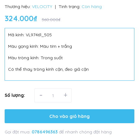
Thương hiệu:
VELOCITY
|
Tình trạng:
Còn hàng
324.000₫
360.000₫
Mã kính: VL97461_505
Màu gọng kính: Màu tím + trắng
Màu tròng kính: Trong suốt
Có thể thay tròng kính cận, đeo giả cận
-
+
Số lượng:
Cho vào giỏ hàng
Gọi đặt mua:
0786496363
để nhanh chóng đặt hàng