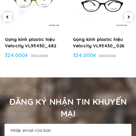
Gọng kính plastic hiệu
Gọng kính plastic hiệu
Velocity VL95430_682
Velocity VL95430_026
324.000₫
324.000₫
360.000₫
360.000₫
ĐĂNG KÝ NHẬN TIN KHUYẾN
MẠI