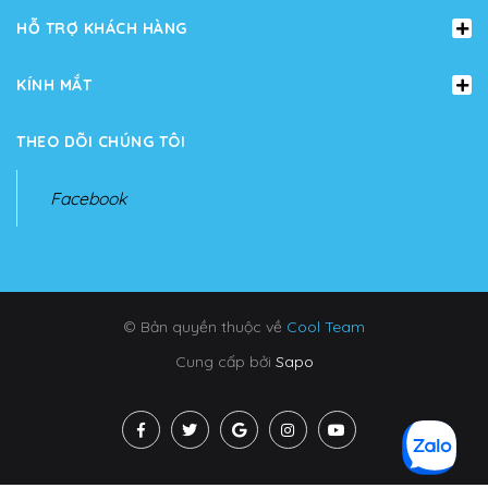
HỖ TRỢ KHÁCH HÀNG
KÍNH MẮT
THEO DÕI CHÚNG TÔI
Facebook
© Bản quyền thuộc về
Cool Team
Cung cấp bởi
Sapo