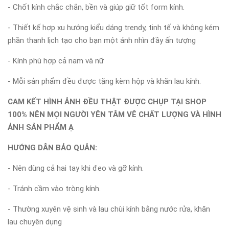
- Chốt kính chắc chắn, bền và giúp giữ tốt form kính.
- Thiết kế hợp xu hướng kiểu dáng trendy, tinh tế và không kém
phần thanh lịch tạo cho bạn một ánh nhìn đầy ấn tượng
- Kính phù hợp cả nam và nữ
- Mỗi sản phẩm đều được tặng kèm hộp và khăn lau kính.
CAM KẾT HÌNH ẢNH ĐỀU THẬT ĐƯỢC CHỤP TẠI SHOP
100% NÊN MỌI NGƯỜI YÊN TÂM VÊ CHẤT LƯỢNG VÀ HÌNH
ẢNH SẢN PHẨM Ạ
HƯỚNG DẪN BẢO QUẢN:
- Nên dùng cả hai tay khi đeo và gỡ kính.
- Tránh cầm vào tròng kính.
- Thường xuyên vệ sinh và lau chùi kính bằng nước rửa, khăn
lau chuyên dụng