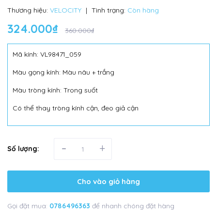
Thương hiệu:
VELOCITY
|
Tình trạng:
Còn hàng
324.000₫
360.000₫
Mã kính: VL98471_059
Màu gọng kính: Màu nâu + trắng
Màu tròng kính: Trong suốt
Có thể thay tròng kính cận, đeo giả cận
-
+
Số lượng:
Cho vào giỏ hàng
Gọi đặt mua:
0786496363
để nhanh chóng đặt hàng