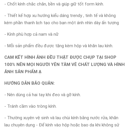
- Chốt kính chắc chắn, bền và giúp giữ tốt form kính.
- Thiết kế hợp xu hướng kiểu dáng trendy , tinh tế và không
kém phần thanh lịch tạo cho bạn một ánh nhìn dày ấn tượng
- Kính phù hợp cả nam và nữ
- Mỗi sản phẩm đều được tặng kèm hộp và khăn lau kính.
CAM KẾT HÌNH ẢNH ĐỀU THẬT ĐƯỢC CHỤP TẠI SHOP
100% NÊN MỌI NGƯỜI YÊN TÂM VÊ CHẤT LƯỢNG VÀ HÌNH
ẢNH SẢN PHẨM Ạ
HƯỚNG DẪN BẢO QUẢN:
- Nên dùng cả hai tay khi đeo và gỡ kính.
- Tránh cầm vào tròng kính.
- Thường xuyên vệ sinh và lau chùi kính bằng nước rửa, khăn
lau chuyên dụng - Để kính vào hộp hoặc bao da khi không sử