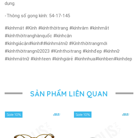
dụng.
-Thông số gọng kính: 54-17-145
#kínhmát #Kính #kínhthờitrang #kínhrâm #kínhmắt
#kínhthờitranghànquốc #kínhcận
#kínhgiảcận#kinh##kínhmátnữ #Kínhthờitrangmới
#kínhthờitrangnữ2023 #Kinhthoitrang #kínhđẹp #kínhnữ
#kínhmátnữ #kínhteen #kínhgiárẻ #kinhnhua#kinhben#kinhdep
SẢN PHẨM LIÊN QUAN
Sale 10%
Sale 10%