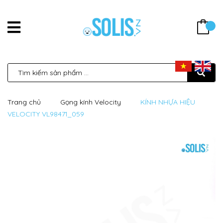
Trang chủ
Gọng kính Velocity
KÍNH NHỰA HIỆU
VELOCITY VL98471_059