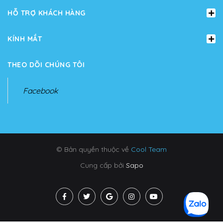
HỖ TRỢ KHÁCH HÀNG
KÍNH MẮT
THEO DÕI CHÚNG TÔI
Facebook
© Bản quyền thuộc về
Cool Team
Cung cấp bởi
Sapo