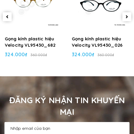
Gọng kính plastic hiệu
Gọng kính plastic hiệu
Velocity VL95430_682
Velocity VL95430_026
324.000₫
324.000₫
360.000₫
360.000₫
ĐĂNG KÝ NHẬN TIN KHUYẾN
MẠI