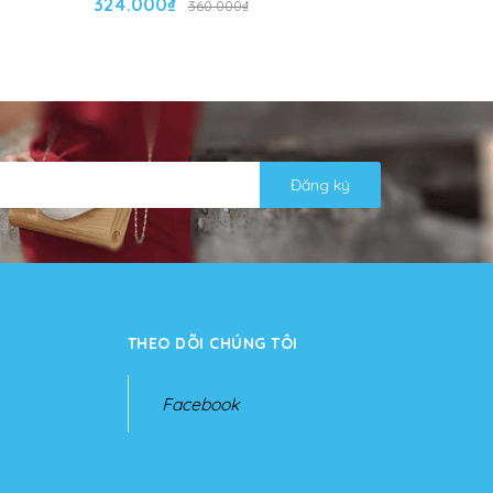
324.000₫
324.000
360.000₫
Đăng ký
THEO DÕI CHÚNG TÔI
Facebook