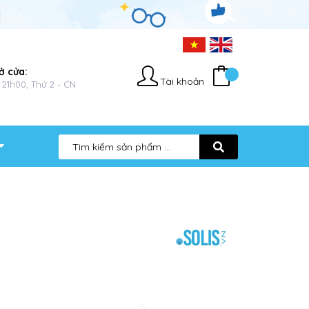
ở cửa:
Tài khoản
 21h00, Thứ 2 - CN