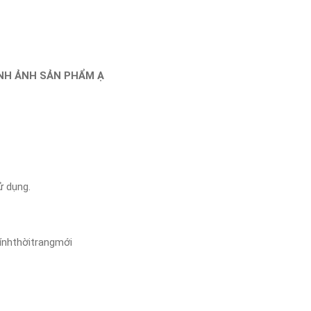
ÌNH ẢNH SẢN PHẨM Ạ
ử dụng.
ínhthờitrangmới