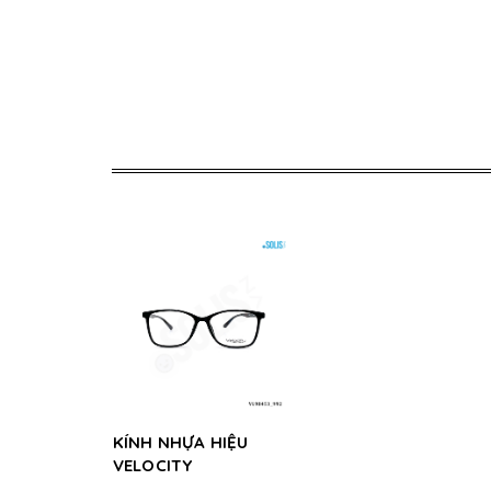
KÍNH NHỰA HIỆU
VELOCITY
VL98453_992