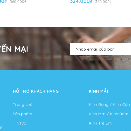
00₫
324.000₫
360.000₫
360.000₫
ẾN MẠI
HỖ TRỢ KHÁCH HÀNG
KÍNH MẮT
Trang chủ
Kính Gọng / Kính Cận
Sản phẩm
Kính Mát / Kính Râm
Tin tức
Kính Trẻ Em
Hồ