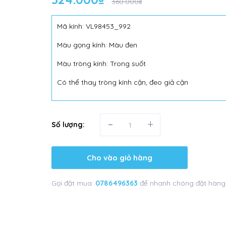
360.000₫
Mã kính: VL98453_992
Màu gọng kính: Màu đen
Màu tròng kính: Trong suốt
Có thể thay tròng kính cận, đeo giả cận
-
+
Số lượng:
Cho vào giỏ hàng
Gọi đặt mua:
0786496363
để nhanh chóng đặt hàng