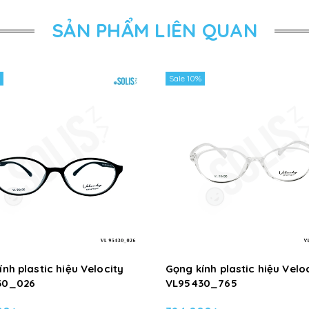
SẢN PHẨM LIÊN QUAN
Sale 10%
nh plastic hiệu Velocity
Gọng kính plastic hiệu Velo
30_026
VL95430_765