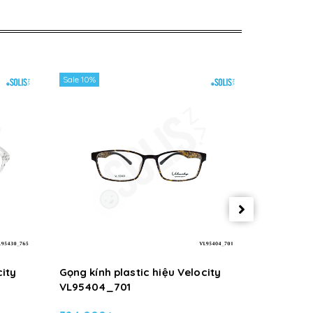
Sale 10%
Sale 10%
city
Gọng kính plastic hiệu Velocity
Gọng kính
VL95404_701
VL95404