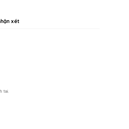
hận xét
 tai.