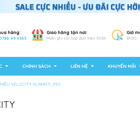
mua hàng:
Giao hàng tận nơi:
Giờ m
0786 49 6363
Miễn phí với hoá đơn trên 300K
8h00 -
C
CHÍNH SÁCH
LIÊN HỆ
KHUYẾN MÃI
HIỆU VELOCITY VL98453_992
ITY