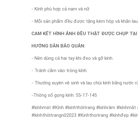
- Kính phù hợp cả nam và nữ
- Mỗi sản phẩm đều được tặng kèm hộp và khăn lau 
CAM KẾT HÌNH ẢNH ĐỀU THẬT ĐƯỢC CHỤP TẠI
HƯỚNG DẪN BẢO QUẢN:
- Nên dùng cả hai tay khi đeo và gỡ kính.
- Tránh cầm vào tròng kính.
- Thường xuyên vệ sinh và lau chùi kính bằng nước r
-Thông số gọng kính: 55-17-145
#kínhmát #Kính #kínhthờitrang #kínhrâm #kínhmắt
#kínhthờitrangnữ2023 #Kinhthoitrang #kínhđẹp #kí