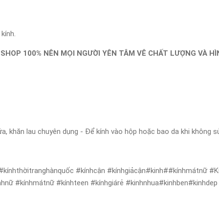
kính.
 SHOP 100% NÊN MỌI NGƯỜI YÊN TÂM VÊ CHẤT LƯỢNG VÀ H
ửa, khăn lau chuyên dụng - Để kính vào hộp hoặc bao da khi không s
 #kínhthờitranghànquốc #kínhcận #kínhgiảcận#kinh##kínhmátnữ #K
nhnữ #kínhmátnữ #kínhteen #kínhgiárẻ #kinhnhua#kinhben#kinhdep