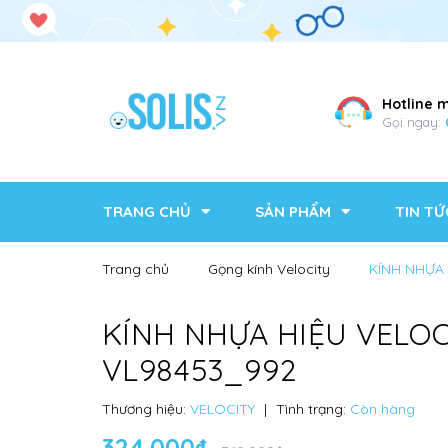
Hotline 
Gọi ngay:
TRANG CHỦ
SẢN PHẨM
TIN TỨ
Trang chủ
Gọng kính Velocity
KÍNH NHỰA 
KÍNH NHỰA HIỆU VELOC
VL98453_992
Thương hiệu:
VELOCITY
|
Tình trạng:
Còn hàng
324.000₫