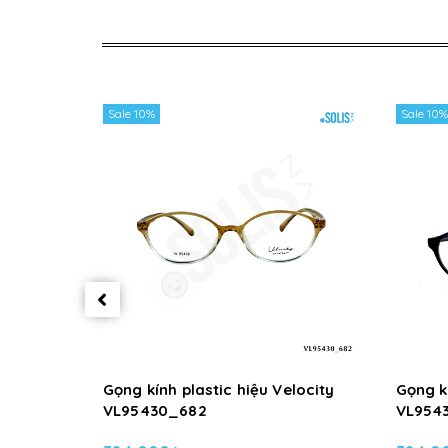
Sale 10%
Sale 10%
Gọng kính plastic hiệu Velocity
Gọng kí
VL95430_682
VL954