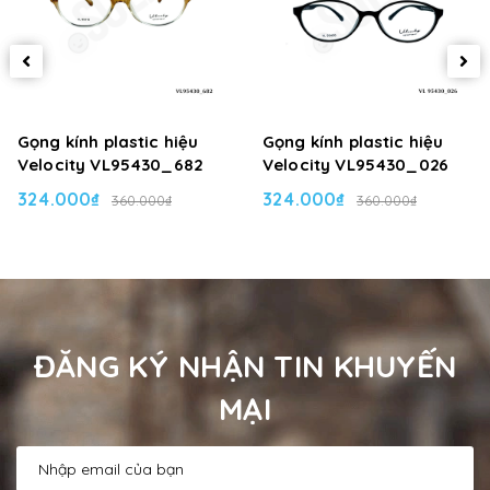
Gọng kính plastic hiệu
Gọng kính plastic hiệu
Velocity VL95430_682
Velocity VL95430_026
324.000₫
324.000₫
360.000₫
360.000₫
ĐĂNG KÝ NHẬN TIN KHUYẾN
MẠI