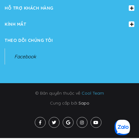
HỖ TRỢ KHÁCH HÀNG
KÍNH MẮT
THEO DÕI CHÚNG TÔI
Facebook
© Bản quyền thuộc về
Cool Team
Cung cấp bởi
Sapo