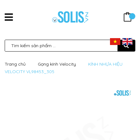
Trang chủ
Gọng kính Velocity
KÍNH NHỰA HIỆU
VELOCITY VL98453_305