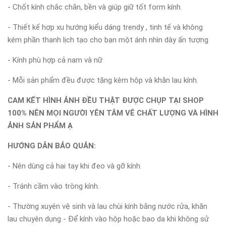
- Chốt kính chắc chắn, bền và giúp giữ tốt form kính.
- Thiết kế hợp xu hướng kiểu dáng trendy , tinh tế và không
kém phần thanh lịch tạo cho bạn một ánh nhìn dày ấn tượng
- Kính phù hợp cả nam và nữ
- Mỗi sản phẩm đều được tặng kèm hộp và khăn lau kính.
CAM KẾT HÌNH ẢNH ĐỀU THẬT ĐƯỢC CHỤP TẠI SHOP
100% NÊN MỌI NGƯỜI YÊN TÂM VÊ CHẤT LƯỢNG VÀ HÌNH
ẢNH SẢN PHẨM Ạ
HƯỚNG DẪN BẢO QUẢN:
- Nên dùng cả hai tay khi đeo và gỡ kính.
- Tránh cầm vào tròng kính.
- Thường xuyên vệ sinh và lau chùi kính bằng nước rửa, khăn
lau chuyên dụng - Để kính vào hộp hoặc bao da khi không sử