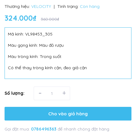
Thương hiệu:
VELOCITY
|
Tình trạng:
Còn hàng
324.000₫
360.000₫
Mã kính: VL98453_305
Màu gọng kính: Màu đỏ rượu
Màu tròng kính: Trong suốt
Có thể thay tròng kính cận, đeo giả cận
-
+
Số lượng:
Cho vào giỏ hàng
Gọi đặt mua:
0786496363
để nhanh chóng đặt hàng