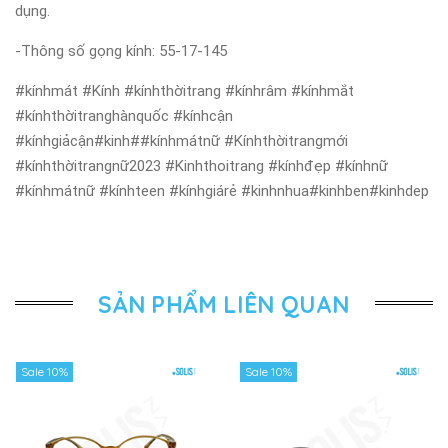
dụng.
-Thông số gọng kính: 55-17-145
#kínhmát #Kính #kínhthờitrang #kínhrâm #kínhmắt
#kínhthờitranghànquốc #kínhcận
#kínhgiảcận#kinh##kínhmátnữ #Kínhthờitrangmới
#kínhthờitrangnữ2023 #Kinhthoitrang #kínhđẹp #kínhnữ
#kínhmátnữ #kínhteen #kínhgiárẻ #kinhnhua#kinhben#kinhdep
SẢN PHẨM LIÊN QUAN
Sale 10%
Sale 10%