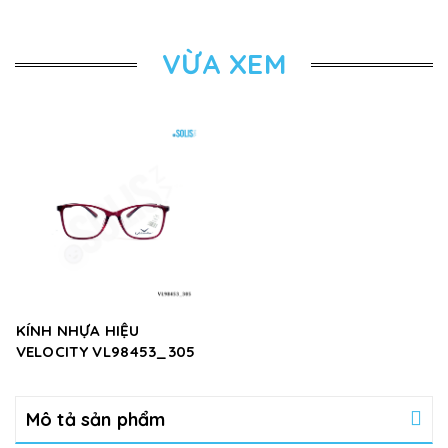
VỪA XEM
KÍNH NHỰA HIỆU
VELOCITY VL98453_305
Mô tả sản phẩm