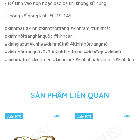
- Để kính vào hộp hoặc bao da khi không sử dụng.
-Thông số gọng kính: 50-19-145
#kínhmát #Kính #kínhthờitrang #kínhrâm #kínhmắt
#kínhthờitranghànquốc #kínhcận
#kínhgiảcận#kinh##kínhmátnữ #Kínhthờitrangmới
#kínhthờitrangnữ2023 #Kinhthoitrang #kínhđẹp #kínhnữ
#kínhmátnữ #kínhteen #kínhgiárẻ #kinhnhua#kinhben#kinhdep
SẢN PHẨM LIÊN QUAN
Sale 10%
Sale 10%