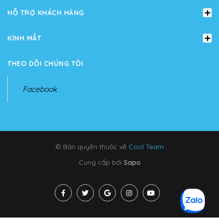
HỖ TRỢ KHÁCH HÀNG
KÍNH MẮT
THEO DÕI CHÚNG TÔI
Facebook
© Bản quyền thuộc về
Cool Team
Cung cấp bởi
Sapo