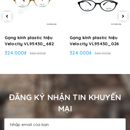
Gọng kính plastic hiệu
Gọng kính plastic hiệu
Velocity VL95430_682
Velocity VL95430_026
324.000₫
324.000₫
360.000₫
360.000₫
ĐĂNG KÝ NHẬN TIN KHUYẾN
MẠI