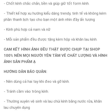
- Chốt kính chắc chắn, bền và giúp giữ tốt form kính.
- Thiết kế hợp xu hướng kiểu dáng trendy, tinh tế và không kém
phần thanh lịch tạo cho bạn một ánh nhìn đầy ấn tượng
- Kính phù hợp cả nam và nữ
- Mỗi sản phẩm đều được tặng kèm hộp và khăn lau kính.
CAM KẾT HÌNH ẢNH ĐỀU THẬT ĐƯỢC CHỤP TẠI SHOP
100% NÊN MỌI NGƯỜI YÊN TÂM VÊ CHẤT LƯỢNG VÀ HÌNH
ẢNH SẢN PHẨM Ạ
HƯỚNG DẪN BẢO QUẢN:
- Nên dùng cả hai tay khi đeo và gỡ kính.
- Tránh cầm vào tròng kính.
- Thường xuyên vệ sinh và lau chùi kính bằng nước rửa, khăn
lau chuyên dụng