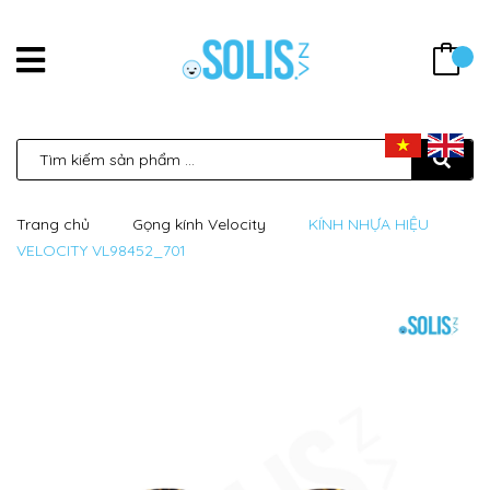
Trang chủ
Gọng kính Velocity
KÍNH NHỰA HIỆU
VELOCITY VL98452_701