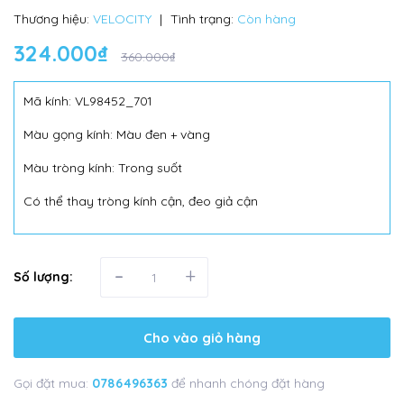
Thương hiệu:
VELOCITY
|
Tình trạng:
Còn hàng
324.000₫
360.000₫
Mã kính: VL98452_701
Màu gọng kính: Màu đen + vàng
Màu tròng kính: Trong suốt
Có thể thay tròng kính cận, đeo giả cận
-
+
Số lượng:
Cho vào giỏ hàng
Gọi đặt mua:
0786496363
để nhanh chóng đặt hàng