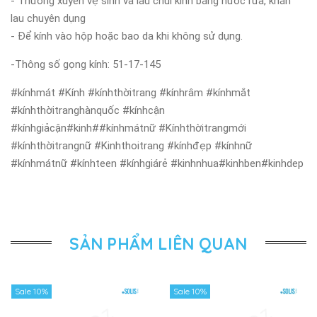
- Thường xuyên vệ sinh và lau chùi kính bằng nước rửa, khăn
lau chuyên dụng
- Để kính vào hộp hoặc bao da khi không sử dụng.
-Thông số gọng kính: 51-17-145
#kínhmát #Kính #kínhthờitrang #kínhrâm #kínhmắt
#kínhthờitranghànquốc #kínhcận
#kínhgiảcận#kinh##kínhmátnữ #Kínhthờitrangmới
#kínhthờitrangnữ #Kinhthoitrang #kínhđẹp #kínhnữ
#kínhmátnữ #kínhteen #kínhgiárẻ #kinhnhua#kinhben#kinhdep
SẢN PHẨM LIÊN QUAN
Sale 10%
Sale 10%