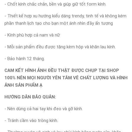
- Chốt kính chắc chắn, bền và giúp giữ tốt form kính.
- Thiết kế hợp xu hướng kiểu dáng trendy, tinh tế và không kém
phần thanh lịch tạo cho bạn một ánh nhìn đầy ấn tượng
- Kính phù hợp cả nam và nữ
- Mỗi sản phẩm đều được tặng kèm hộp và khăn lau kính.
- Bảo hành 12 tháng.
CAM KẾT HÌNH ẢNH ĐỀU THẬT ĐƯỢC CHỤP TẠI SHOP
100% NÊN MỌI NGƯỜI YÊN TÂM VÊ CHẤT LƯỢNG VÀ HÌNH
ẢNH SẢN PHẨM Ạ
HƯỚNG DẪN BẢO QUẢN:
- Nên dùng cả hai tay khi đeo và gỡ kính.
- Tránh cầm vào tròng kính.