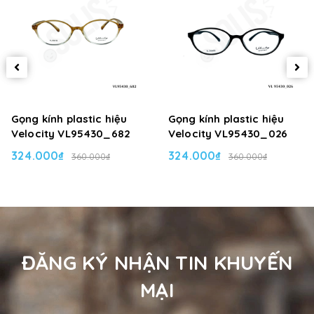
Gọng kính plastic hiệu
Gọng kính plastic hiệu
Velocity VL95430_682
Velocity VL95430_026
324.000₫
324.000₫
360.000₫
360.000₫
ĐĂNG KÝ NHẬN TIN KHUYẾN
MẠI