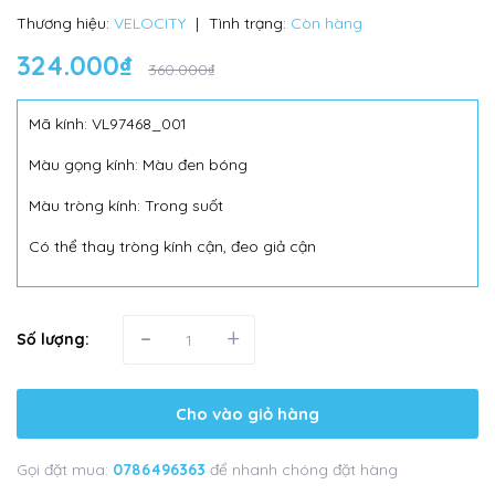
Thương hiệu:
VELOCITY
|
Tình trạng:
Còn hàng
324.000₫
360.000₫
Mã kính: VL97468_001
Màu gọng kính: Màu đen bóng
Màu tròng kính: Trong suốt
Có thể thay tròng kính cận, đeo giả cận
-
+
Số lượng:
Cho vào giỏ hàng
Gọi đặt mua:
0786496363
để nhanh chóng đặt hàng