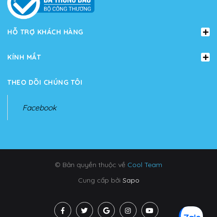
HỖ TRỢ KHÁCH HÀNG
KÍNH MẮT
THEO DÕI CHÚNG TÔI
Facebook
© Bản quyền thuộc về
Cool Team
Cung cấp bởi
Sapo