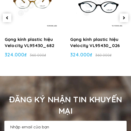
Gọng kính plastic hiệu
Gọng kính plastic hiệu
Velocity VL95430_682
Velocity VL95430_026
324.000₫
324.000₫
360.000₫
360.000₫
ĐĂNG KÝ NHẬN TIN KHUYẾN
MẠI