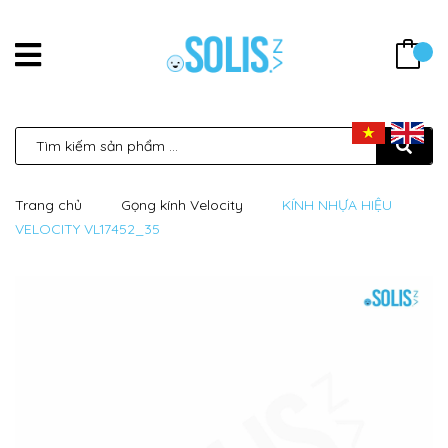
Trang chủ
Gọng kính Velocity
KÍNH NHỰA HIỆU
VELOCITY VL17452_35