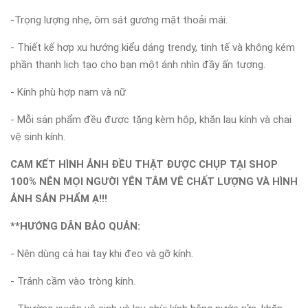
-Trọng lượng nhẹ, ôm sát gương mặt thoải mái.
- Thiết kế hợp xu hướng kiểu dáng trendy, tinh tế và không kém
phần thanh lịch tạo cho bạn một ánh nhìn đầy ấn tượng.
- Kính phù hợp nam và nữ
- Mỗi sản phẩm đều được tặng kèm hộp, khăn lau kính và chai
vệ sinh kính.
CAM KẾT HÌNH ẢNH ĐỀU THẬT ĐƯỢC CHỤP TẠI SHOP
100% NÊN MỌI NGƯỜI YÊN TÂM VÊ CHẤT LƯỢNG VÀ HÌNH
ẢNH SẢN PHẨM Ạ!!!
**HƯỚNG DẪN BẢO QUẢN:
- Nên dùng cả hai tay khi đeo và gỡ kính.
- Tránh cầm vào tròng kính.