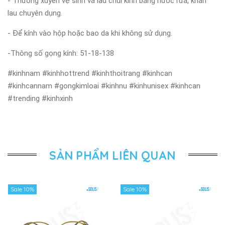
- Thường xuyên vệ sinh và lau chùi kính bằng nước rửa, khăn
lau chuyên dụng.
- Để kính vào hộp hoặc bao da khi không sử dụng.
-Thông số gọng kính: 51-18-138
#kinhnam #kinhhottrend #kinhthoitrang #kinhcan
#kinhcannam #gongkimloai #kinhnu #kinhunisex #kinhcan
#trending #kinhxinh
SẢN PHẨM LIÊN QUAN
Sale 10%
Sale 10%