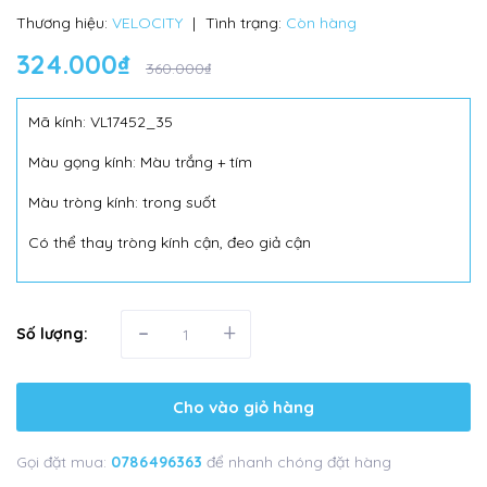
Thương hiệu:
VELOCITY
|
Tình trạng:
Còn hàng
324.000₫
360.000₫
Mã kính: VL17452_35
Màu gọng kính: Màu trắng + tím
Màu tròng kính: trong suốt
Có thể thay tròng kính cận, đeo giả cận
-
+
Số lượng:
Cho vào giỏ hàng
Gọi đặt mua:
0786496363
để nhanh chóng đặt hàng