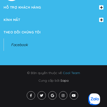
HỖ TRỢ KHÁCH HÀNG
KÍNH MẮT
THEO DÕI CHÚNG TÔI
Facebook
© Bản quyền thuộc về
Cool Team
Cung cấp bởi
Sapo