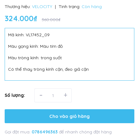
Thương hiệu:
VELOCITY
|
Tình trạng:
Còn hàng
324.000₫
360.000₫
Mã kính: VL17452_09
Màu gọng kính: Màu tím đỏ
Màu tròng kính: trong suốt
Có thể thay tròng kính cận, đeo giả cận
-
+
Số lượng:
Cho vào giỏ hàng
Gọi đặt mua:
0786496363
để nhanh chóng đặt hàng