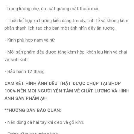
-Trọng lượng nhẹ, ôm sát gương mặt thoải mái.
- Thiết kế hợp xu hướng kiểu dáng trendy, tinh tế và không kém
phần thanh lịch tạo cho bạn một ánh nhìn đầy ấn tượng.
- Kính phù hợp nam và nữ
- Mỗi sản phẩm đều được tặng kèm hộp, khăn lau kính và chai
vệ sinh kính.
- Bảo hành 12 tháng.
CAM KẾT HÌNH ẢNH ĐỀU THẬT ĐƯỢC CHỤP TẠI SHOP
100% NÊN MỌI NGƯỜI YÊN TÂM VÊ CHẤT LƯỢNG VÀ HÌNH
ẢNH SẢN PHẨM Ạ!!!
**HƯỚNG DẪN BẢO QUẢN:
- Nên dùng cả hai tay khi đeo và gỡ kính.