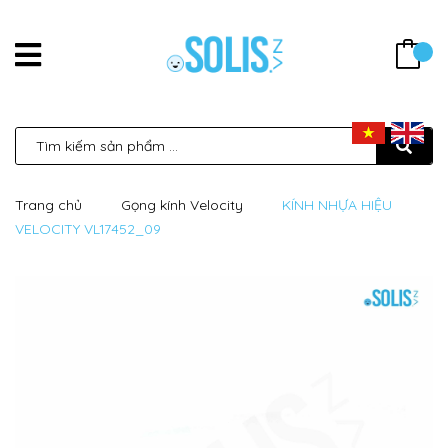
Trang chủ
Gọng kính Velocity
KÍNH NHỰA HIỆU
VELOCITY VL17452_09