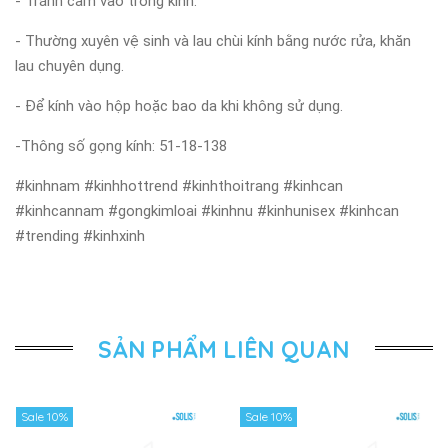
- Tránh cầm vào tròng kính.
- Thường xuyên vệ sinh và lau chùi kính bằng nước rửa, khăn
lau chuyên dụng.
- Để kính vào hộp hoặc bao da khi không sử dụng.
-Thông số gọng kính: 51-18-138
#kinhnam #kinhhottrend #kinhthoitrang #kinhcan
#kinhcannam #gongkimloai #kinhnu #kinhunisex #kinhcan
#trending #kinhxinh
SẢN PHẨM LIÊN QUAN
Sale 10%
Sale 10%