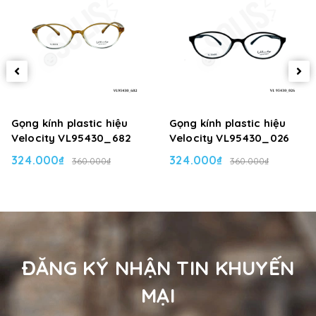
Gọng kính plastic hiệu
Gọng kính plastic hiệu
Velocity VL95430_682
Velocity VL95430_026
324.000₫
324.000₫
360.000₫
360.000₫
ĐĂNG KÝ NHẬN TIN KHUYẾN
MẠI