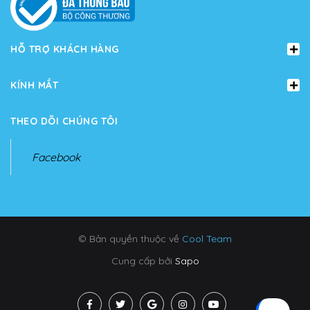
HỖ TRỢ KHÁCH HÀNG
KÍNH MẮT
THEO DÕI CHÚNG TÔI
Facebook
© Bản quyền thuộc về
Cool Team
Cung cấp bởi
Sapo