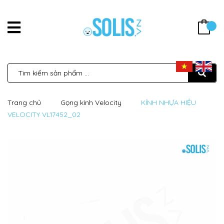
Trang chủ
Gọng kính Velocity
KÍNH NHỰA HIỆU
VELOCITY VL17452_02