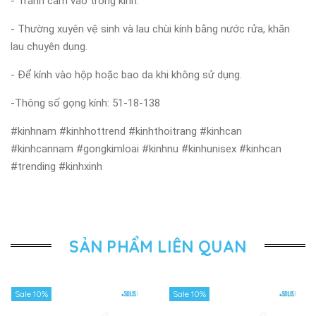
- Tránh cầm vào tròng kính.
- Thường xuyên vệ sinh và lau chùi kính bằng nước rửa, khăn
lau chuyên dụng.
- Để kính vào hộp hoặc bao da khi không sử dụng.
-Thông số gọng kính: 51-18-138
#kinhnam #kinhhottrend #kinhthoitrang #kinhcan
#kinhcannam #gongkimloai #kinhnu #kinhunisex #kinhcan
#trending #kinhxinh
SẢN PHẨM LIÊN QUAN
Sale 10%
Sale 10%