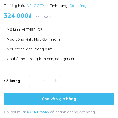
Thương hiệu:
VELOCITY
|
Tình trạng:
Còn hàng
324.000₫
360.000₫
Mã kính: VL17452_02
Màu gọng kính: Màu đen nhám
Màu tròng kính: trong suốt
Có thể thay tròng kính cận, đeo giả cận
-
+
Số lượng:
Cho vào giỏ hàng
Gọi đặt mua:
0786496363
để nhanh chóng đặt hàng