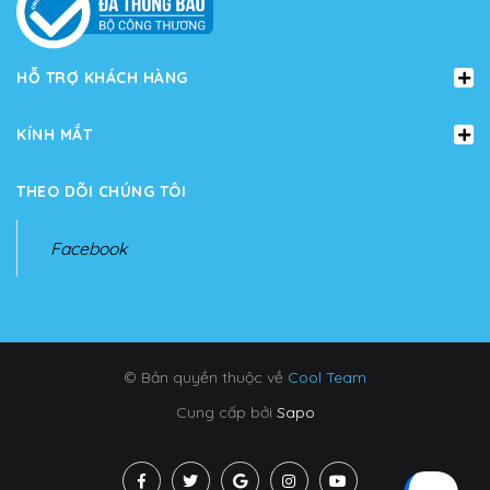
HỖ TRỢ KHÁCH HÀNG
KÍNH MẮT
THEO DÕI CHÚNG TÔI
Facebook
© Bản quyền thuộc về
Cool Team
Cung cấp bởi
Sapo