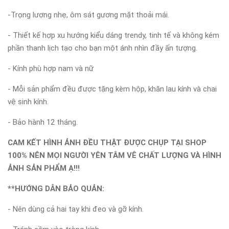
-Trọng lượng nhẹ, ôm sát gương mặt thoải mái.
- Thiết kế hợp xu hướng kiểu dáng trendy, tinh tế và không kém
phần thanh lịch tạo cho bạn một ánh nhìn đầy ấn tượng.
- Kính phù hợp nam và nữ
- Mỗi sản phẩm đều được tặng kèm hộp, khăn lau kính và chai
vệ sinh kính.
- Bảo hành 12 tháng.
CAM KẾT HÌNH ẢNH ĐỀU THẬT ĐƯỢC CHỤP TẠI SHOP
100% NÊN MỌI NGƯỜI YÊN TÂM VÊ CHẤT LƯỢNG VÀ HÌNH
ẢNH SẢN PHẨM Ạ!!!
**HƯỚNG DẪN BẢO QUẢN:
- Nên dùng cả hai tay khi đeo và gỡ kính.