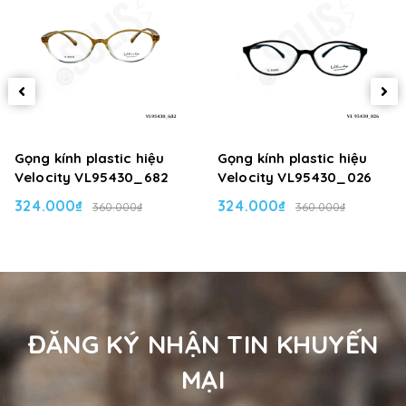
Gọng kính plastic hiệu
Gọng kính plastic hiệu
Velocity VL95430_682
Velocity VL95430_026
324.000₫
324.000₫
360.000₫
360.000₫
ĐĂNG KÝ NHẬN TIN KHUYẾN
MẠI