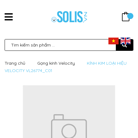
Trang chủ
Gọng kính Velocity
KÍNH KIM LOẠI HIỆU
VELOCITY VL26774_C01