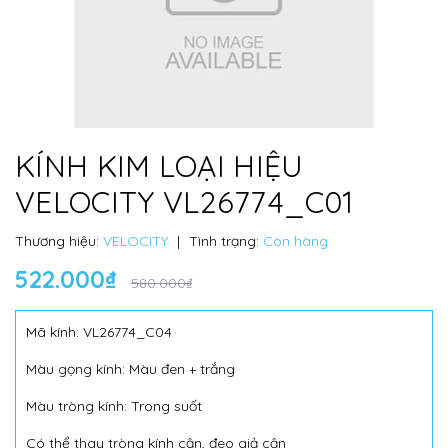
KÍNH KIM LOẠI HIỆU
VELOCITY VL26774_C01
Thương hiệu:
VELOCITY
|
Tình trạng:
Còn hàng
522.000₫
580.000₫
Mã kính: VL26774_C04
Màu gọng kính: Màu đen + trắng
Màu tròng kính: Trong suốt
Có thể thay tròng kính cận, đeo giả cận