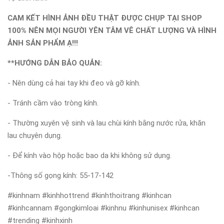
CAM KẾT HÌNH ẢNH ĐỀU THẬT ĐƯỢC CHỤP TẠI SHOP
100% NÊN MỌI NGƯỜI YÊN TÂM VÊ CHẤT LƯỢNG VÀ HÌNH
ẢNH SẢN PHẨM Ạ!!!
**HƯỚNG DẪN BẢO QUẢN:
- Nên dùng cả hai tay khi đeo và gỡ kính.
- Tránh cầm vào tròng kính.
- Thường xuyên vệ sinh và lau chùi kính bằng nước rửa, khăn
lau chuyên dụng.
- Để kính vào hộp hoặc bao da khi không sử dụng.
-Thông số gọng kính: 55-17-142
#kinhnam #kinhhottrend #kinhthoitrang #kinhcan
#kinhcannam #gongkimloai #kinhnu #kinhunisex #kinhcan
#trending #kinhxinh