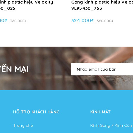
nh plastic hiệu Velocity
Gọng kính plastic hiệu Velo
30_026
VL95430_765
00₫
324.000₫
360.000₫
360.000₫
ẾN MẠI
HỖ TRỢ KHÁCH HÀNG
KÍNH MẮT
Trang chủ
Kính Gọng / Kính Cận