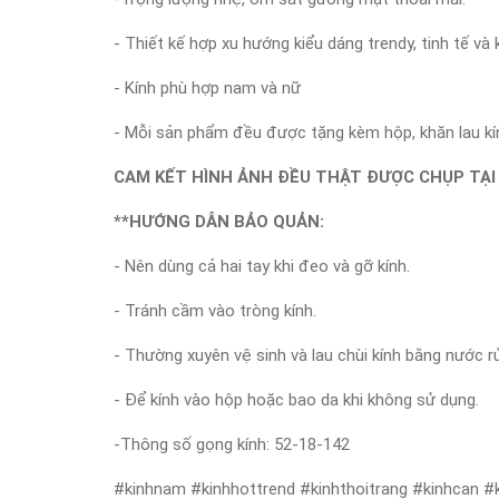
- Thiết kế hợp xu hướng kiểu dáng trendy, tinh tế v
- Kính phù hợp nam và nữ
- Mỗi sản phẩm đều được tặng kèm hộp, khăn lau kính
CAM KẾT HÌNH ẢNH ĐỀU THẬT ĐƯỢC CHỤP TẠI 
**HƯỚNG DẪN BẢO QUẢN:
- Nên dùng cả hai tay khi đeo và gỡ kính.
- Tránh cầm vào tròng kính.
- Thường xuyên vệ sinh và lau chùi kính bằng nước r
- Để kính vào hộp hoặc bao da khi không sử dụng.
-Thông số gọng kính: 52-18-142
#kinhnam #kinhhottrend #kinhthoitrang #kinhcan #