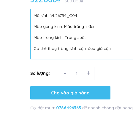
580.000₫
Mã kính: VL26754_C04
Màu gọng kính: Màu trắng + đen
Màu tròng kính: Trong suốt
Có thể thay tròng kính cận, đeo giả cận
-
+
Số lượng:
Cho vào giỏ hàng
Gọi đặt mua:
0786496363
để nhanh chóng đặt hàng