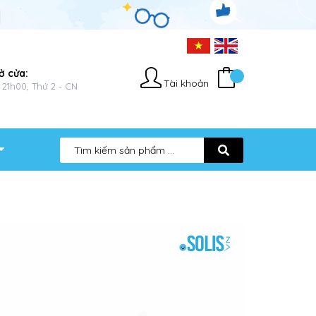
ở cửa:
Tài khoản
 21h00, Thứ 2 - CN