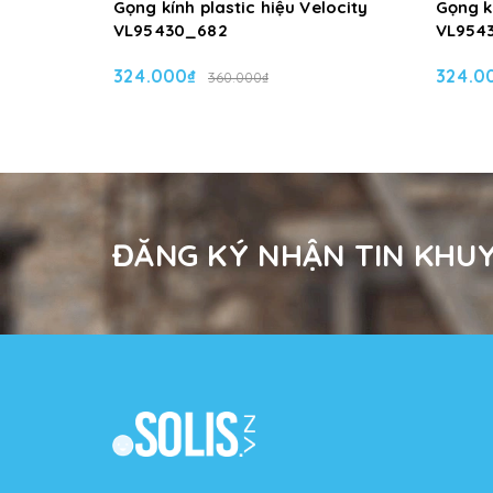
Gọng kính plastic hiệu Velocity
Gọng kí
VL95430_682
VL954
324.000₫
324.0
360.000₫
ĐĂNG KÝ NHẬN TIN KHUY