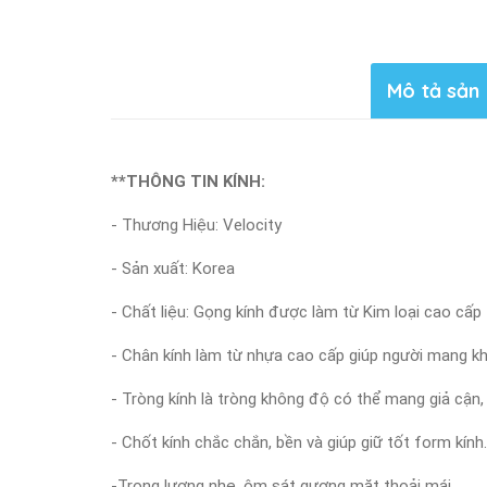
VL26754_C04
Mô tả sản
**THÔNG TIN KÍNH:
- Thương Hiệu: Velocity
- Sản xuất: Korea
- Chất liệu: Gọng kính được làm từ Kim loại cao cấp
- Chân kính làm từ nhựa cao cấp giúp người mang khô
- Tròng kính là tròng không độ có thể mang giả cận,
- Chốt kính chắc chắn, bền và giúp giữ tốt form kính.
-Trọng lượng nhẹ, ôm sát gương mặt thoải mái.