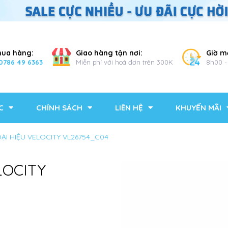
mua hàng:
Giao hàng tận nơi:
Giờ m
0786 49 6363
Miễn phí với hoá đơn trên 300K
8h00 -
C
CHÍNH SÁCH
LIÊN HỆ
KHUYẾN MÃI
OẠI HIỆU VELOCITY VL26754_C04
LOCITY