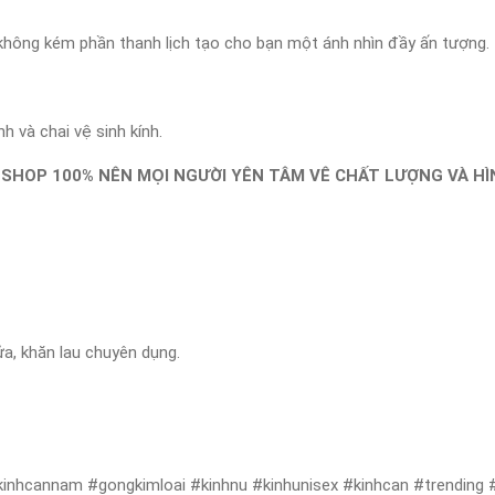
à không kém phần thanh lịch tạo cho bạn một ánh nhìn đầy ấn tượng.
 và chai vệ sinh kính.
SHOP 100% NÊN MỌI NGƯỜI YÊN TÂM VÊ CHẤT LƯỢNG VÀ HÌN
ửa, khăn lau chuyên dụng.
kinhcannam #gongkimloai #kinhnu #kinhunisex #kinhcan #trending 