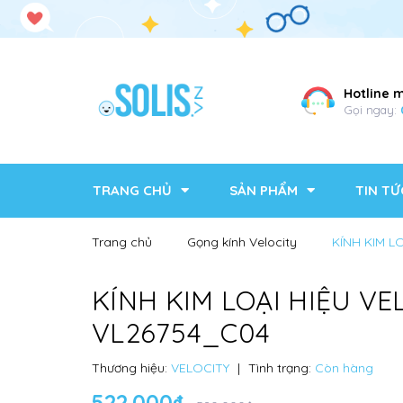
Hotline 
Gọi ngay:
TRANG CHỦ
SẢN PHẨM
TIN TỨ
Trang chủ
Gọng kính Velocity
KÍNH KIM L
KÍNH KIM LOẠI HIỆU VE
VL26754_C04
Thương hiệu:
VELOCITY
|
Tình trạng:
Còn hàng
522.000₫