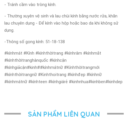
- Tránh cầm vào tròng kính.
- Thường xuyên vệ sinh và lau chùi kính bằng nước rửa, khăn
lau chuyên dụng - Để kính vào hộp hoặc bao da khi không sử
dụng.
-Thông số gọng kính: 51-18-138
#kínhmát #Kính #kínhthờitrang #kínhrâm #kínhmắt
#kínhthờitranghànquốc #kínhcận
#kínhgiảcận#kinh##kínhmátnữ #Kínhthờitrangmới
#kínhthờitrangnữ #Kinhthoitrang #kínhđẹp #kínhnữ
#kínhmátnữ #kínhteen #kínhgiárẻ #kinhnhua#kinhben#kinhdep
SẢN PHẨM LIÊN QUAN