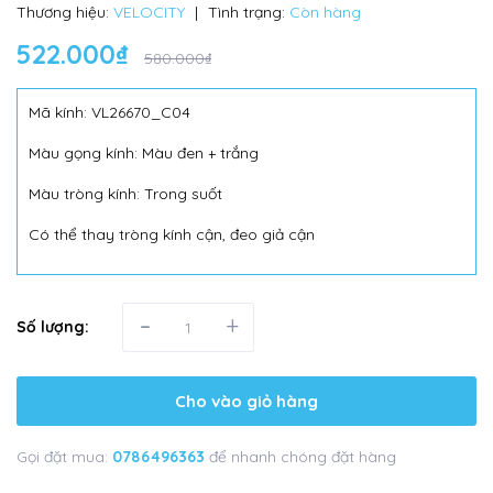
Thương hiệu:
VELOCITY
|
Tình trạng:
Còn hàng
522.000₫
580.000₫
Mã kính: VL26670_C04
Màu gọng kính: Màu đen + trắng
Màu tròng kính: Trong suốt
Có thể thay tròng kính cận, đeo giả cận
-
+
Số lượng:
Cho vào giỏ hàng
Gọi đặt mua:
0786496363
để nhanh chóng đặt hàng