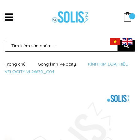
Trang chủ
Gọng kính Velocity
KÍNH KIM LOẠI HIỆU
VELOCITY VL26670_C04