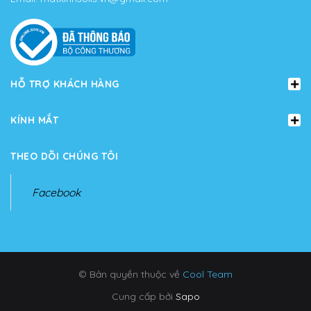
HỖ TRỢ KHÁCH HÀNG
KÍNH MẮT
THEO DÕI CHÚNG TÔI
Facebook
© Bản quyền thuộc về
Cool Team
Cung cấp bởi
Sapo