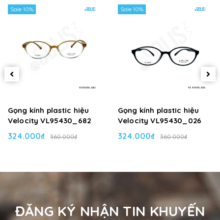
Sale 10%
Sale 10%
Gọng kính plastic hiệu
Gọng kính plastic hiệu
Velocity VL95430_682
Velocity VL95430_026
324.000₫
324.000₫
360.000₫
360.000₫
ĐĂNG KÝ NHẬN TIN KHUYẾN