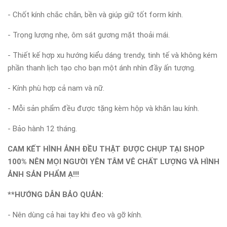
- Chốt kính chắc chắn, bền và giúp giữ tốt form kính.
- Trọng lượng nhẹ, ôm sát gương mặt thoải mái.
- Thiết kế hợp xu hướng kiểu dáng trendy, tinh tế và không kém
phần thanh lịch tạo cho bạn một ánh nhìn đầy ấn tượng.
- Kính phù hợp cả nam và nữ.
- Mỗi sản phẩm đều được tặng kèm hộp và khăn lau kính.
- Bảo hành 12 tháng.
CAM KẾT HÌNH ẢNH ĐỀU THẬT ĐƯỢC CHỤP TẠI SHOP
100% NÊN MỌI NGƯỜI YÊN TÂM VÊ CHẤT LƯỢNG VÀ HÌNH
ẢNH SẢN PHẨM Ạ!!!
**HƯỚNG DẪN BẢO QUẢN:
- Nên dùng cả hai tay khi đeo và gỡ kính.