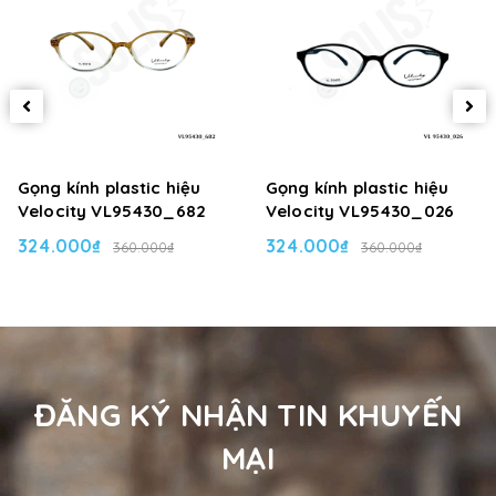
Gọng kính plastic hiệu
Gọng kính plastic hiệu
Velocity VL95430_682
Velocity VL95430_026
324.000₫
324.000₫
360.000₫
360.000₫
ĐĂNG KÝ NHẬN TIN KHUYẾN
MẠI