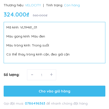
Thương hiệu:
VELOCITY
|
Tình trạng:
Còn hàng
324.000₫
360.000₫
Mã kính: VL19461_01
Màu gọng kính: Màu đen
Màu tròng kính: Trong suốt
Có thể thay tròng kính cận, đeo giả cận
-
+
Số lượng:
Cho vào giỏ hàng
Gọi đặt mua:
0786496363
để nhanh chóng đặt hàng