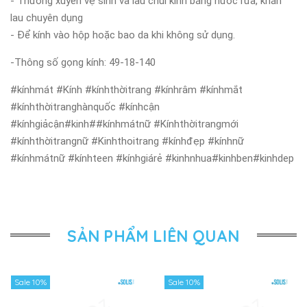
- Thường xuyên vệ sinh và lau chùi kính bằng nước rửa, khăn
lau chuyên dụng
- Để kính vào hộp hoặc bao da khi không sử dụng.
-Thông số gọng kính: 49-18-140
#kínhmát #Kính #kínhthờitrang #kínhrâm #kínhmắt
#kínhthờitranghànquốc #kínhcận
#kínhgiảcận#kinh##kínhmátnữ #Kínhthờitrangmới
#kínhthờitrangnữ #Kinhthoitrang #kínhđẹp #kínhnữ
#kínhmátnữ #kínhteen #kínhgiárẻ #kinhnhua#kinhben#kinhdep
SẢN PHẨM LIÊN QUAN
Sale 10%
Sale 10%