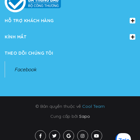
HỖ TRỢ KHÁCH HÀNG
KÍNH MẮT
THEO DÕI CHÚNG TÔI
Facebook
© Bản quyền thuộc về
Cool Team
Cung cấp bởi
Sapo