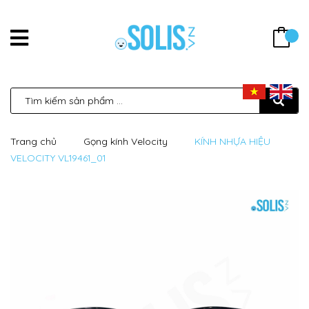
Trang chủ
Gọng kính Velocity
KÍNH NHỰA HIỆU
VELOCITY VL19461_01