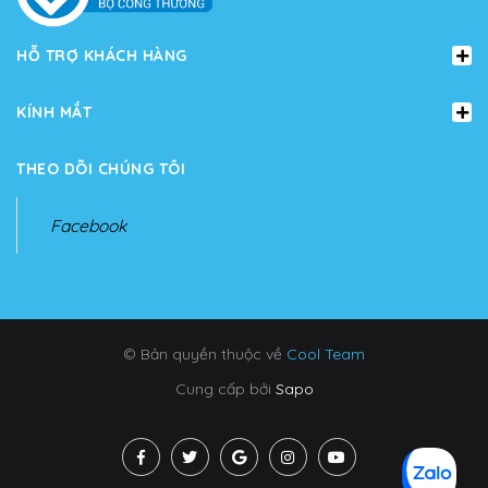
HỖ TRỢ KHÁCH HÀNG
KÍNH MẮT
THEO DÕI CHÚNG TÔI
Facebook
© Bản quyền thuộc về
Cool Team
Cung cấp bởi
Sapo