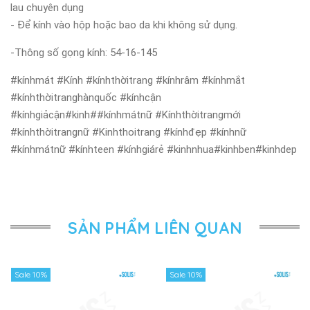
lau chuyên dụng
- Để kính vào hộp hoặc bao da khi không sử dụng.
-Thông số gọng kính: 54-16-145
#kínhmát #Kính #kínhthờitrang #kínhrâm #kínhmắt
#kínhthờitranghànquốc #kínhcận
#kínhgiảcận#kinh##kínhmátnữ #Kínhthờitrangmới
#kínhthờitrangnữ #Kinhthoitrang #kínhđẹp #kínhnữ
#kínhmátnữ #kínhteen #kínhgiárẻ #kinhnhua#kinhben#kinhdep
SẢN PHẨM LIÊN QUAN
Sale 10%
Sale 10%