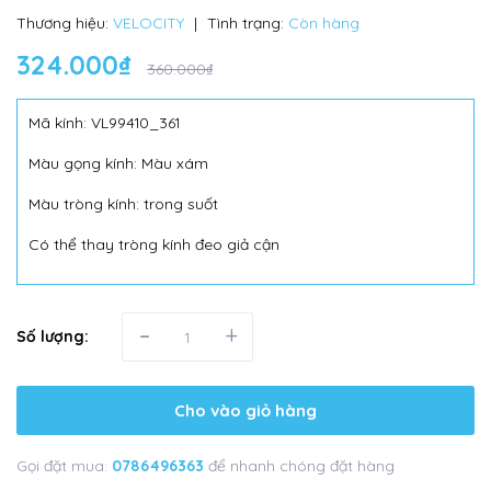
Thương hiệu:
VELOCITY
|
Tình trạng:
Còn hàng
324.000₫
360.000₫
Mã kính: VL99410_361
Màu gọng kính: Màu xám
Màu tròng kính: trong suốt
Có thể thay tròng kính đeo giả cận
-
+
Số lượng:
Cho vào giỏ hàng
Gọi đặt mua:
0786496363
để nhanh chóng đặt hàng