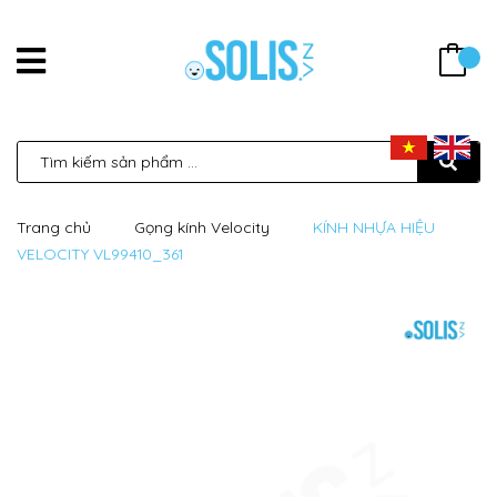
Trang chủ
Gọng kính Velocity
KÍNH NHỰA HIỆU
VELOCITY VL99410_361