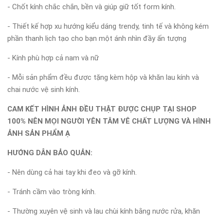
- Chốt kính chắc chắn, bền và giúp giữ tốt form kính.
- Thiết kế hợp xu hướng kiểu dáng trendy, tinh tế và không kém
phần thanh lịch tạo cho bạn một ánh nhìn đầy ấn tượng
- Kính phù hợp cả nam và nữ
- Mỗi sản phẩm đều được tặng kèm hộp và khăn lau kính và
chai nước vệ sinh kính.
CAM KẾT HÌNH ẢNH ĐỀU THẬT ĐƯỢC CHỤP TẠI SHOP
100% NÊN MỌI NGƯỜI YÊN TÂM VÊ CHẤT LƯỢNG VÀ HÌNH
ẢNH SẢN PHẨM Ạ
HƯỚNG DẪN BẢO QUẢN:
- Nên dùng cả hai tay khi đeo và gỡ kính.
- Tránh cầm vào tròng kính.
- Thường xuyên vệ sinh và lau chùi kính bằng nước rửa, khăn