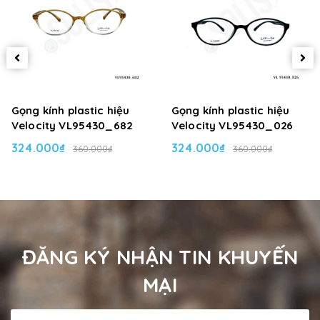
Gọng kính plastic hiệu
Gọng kính plastic hiệu
Velocity VL95430_682
Velocity VL95430_026
324.000₫
324.000₫
360.000₫
360.000₫
ĐĂNG KÝ NHẬN TIN KHUYẾN
MẠI