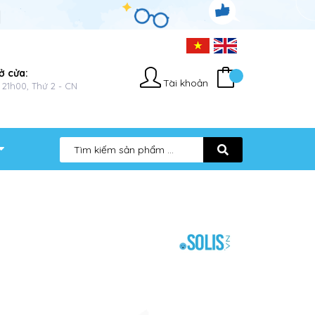
ở cửa:
Tài khoản
 21h00, Thứ 2 - CN