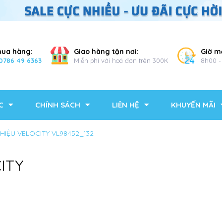
mua hàng:
Giao hàng tận nơi:
Giờ m
0786 49 6363
Miễn phí với hoá đơn trên 300K
8h00 -
C
CHÍNH SÁCH
LIÊN HỆ
KHUYẾN MÃI
HIỆU VELOCITY VL98452_132
ITY