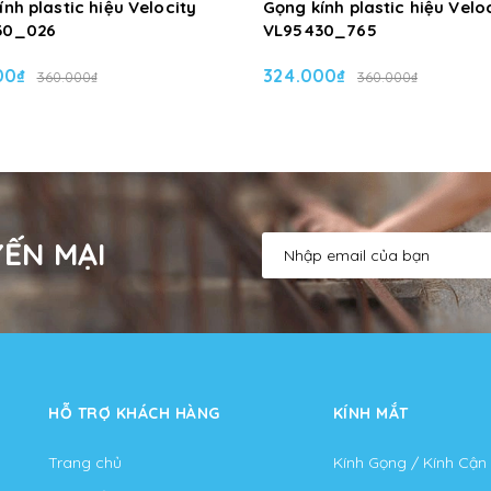
nh plastic hiệu Velocity
Gọng kính plastic hiệu Velo
30_026
VL95430_765
00₫
324.000₫
360.000₫
360.000₫
ẾN MẠI
HỖ TRỢ KHÁCH HÀNG
KÍNH MẮT
Trang chủ
Kính Gọng / Kính Cận