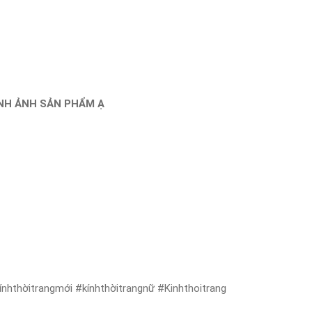
ÌNH ẢNH SẢN PHẨM Ạ
nhthờitrangmới #kínhthờitrangnữ #Kinhthoitrang