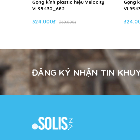
Gọng kính plastic hiệu Velocity
Gọng kí
VL95430_682
VL954
324.000₫
324.0
360.000₫
ĐĂNG KÝ NHẬN TIN KHUY