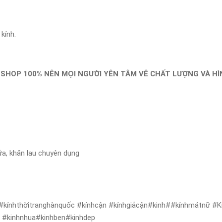
kính.
 SHOP 100% NÊN MỌI NGƯỜI YÊN TÂM VÊ CHẤT LƯỢNG VÀ H
ửa, khăn lau chuyên dụng
#kínhthờitranghànquốc #kínhcận #kínhgiảcận#kinh##kínhmátnữ #Kí
ẻ #kinhnhua#kinhben#kinhdep