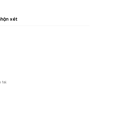
hận xét
 tai.