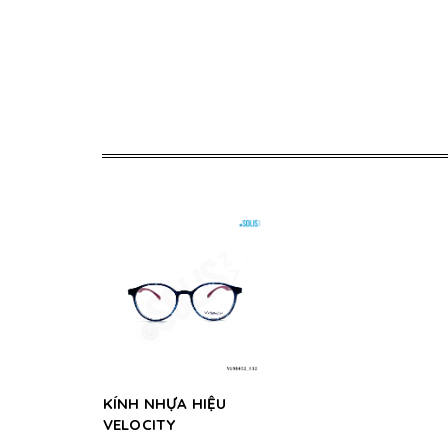
KÍNH NHỰA HIỆU
VELOCITY
VL98452_132