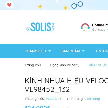
Hotline 
Gọi ngay:
TRANG CHỦ
SẢN PHẨM
TIN TỨ
Trang chủ
Gọng kính Velocity
KÍNH NHỰA 
KÍNH NHỰA HIỆU VELOC
VL98452_132
Thương hiệu:
VELOCITY
|
Tình trạng:
Còn hàng
324.000₫