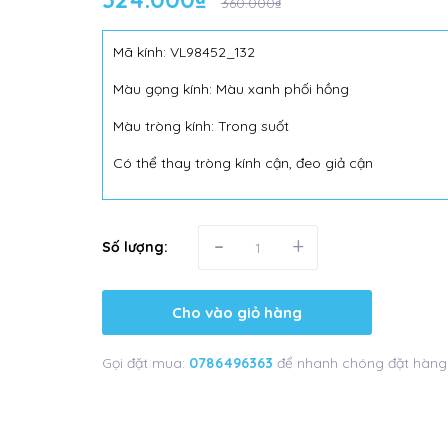
360.000₫
Mã kính: VL98452_132
Màu gọng kính: Màu xanh phối hồng
Màu tròng kính: Trong suốt
Có thể thay tròng kính cận, đeo giả cận
-
+
Số lượng:
Cho vào giỏ hàng
Gọi đặt mua:
0786496363
để nhanh chóng đặt hàng