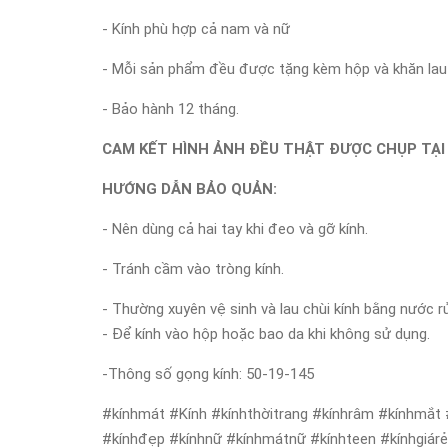
- Kính phù hợp cả nam và nữ
- Mỗi sản phẩm đều được tặng kèm hộp và khăn lau 
- Bảo hành 12 tháng.
CAM KẾT HÌNH ẢNH ĐỀU THẬT ĐƯỢC CHỤP TẠI
HƯỚNG DẪN BẢO QUẢN:
- Nên dùng cả hai tay khi đeo và gỡ kính.
- Tránh cầm vào tròng kính.
- Thường xuyên vệ sinh và lau chùi kính bằng nước r
- Để kính vào hộp hoặc bao da khi không sử dụng.
-Thông số gọng kính: 50-19-145
#kínhmát #Kính #kínhthờitrang #kínhrâm #kínhmắt 
#kínhđẹp #kínhnữ #kínhmátnữ #kínhteen #kínhgiár