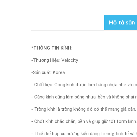
Mô tả sản
*THÔNG TIN KÍNH:
-Thương Hiệu: Velocity
-Sản xuất: Korea
- Chất liệu: Gọng kính được làm bằng nhựa nhẹ và c
- Càng kính cũng làm bằng nhựa, bền và không phai m
- Tròng kính là tròng không độ có thể mang giả cận,
- Chốt kính chắc chắn, bền và giúp giữ tốt form kính.
- Thiết kế hợp xu hướng kiểu dáng trendy, tinh tế v