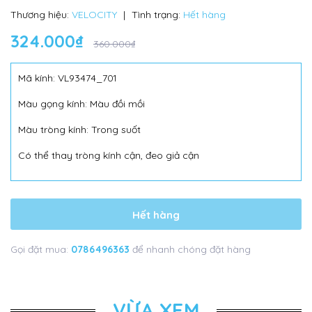
Thương hiệu:
VELOCITY
|
Tình trạng:
Hết hàng
324.000₫
360.000₫
Mã kính: VL93474_701
Màu gọng kính: Màu đồi mồi
Màu tròng kính: Trong suốt
Có thể thay tròng kính cận, đeo giả cận
Hết hàng
Gọi đặt mua:
0786496363
để nhanh chóng đặt hàng
VỪA XEM