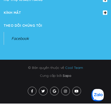
KÍNH MẮT
THEO DÕI CHÚNG TÔI
Facebook
© Bản quyền thuộc về
Cool Team
Cung cấp bởi
Sapo