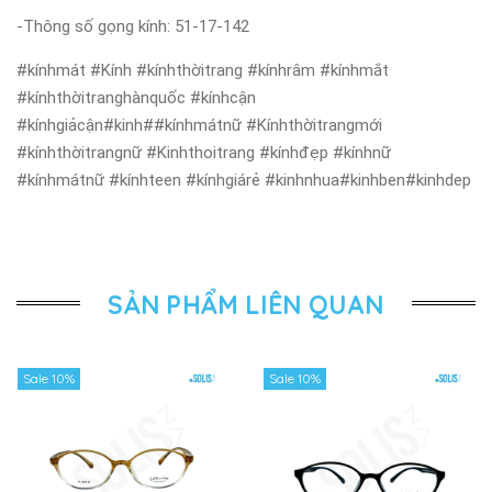
-Thông số gọng kính: 51-17-142
#kínhmát #Kính #kínhthờitrang #kínhrâm #kínhmắt
#kínhthờitranghànquốc #kínhcận
#kínhgiảcận#kinh##kínhmátnữ #Kínhthờitrangmới
#kínhthờitrangnữ #Kinhthoitrang #kínhđẹp #kínhnữ
#kínhmátnữ #kínhteen #kínhgiárẻ #kinhnhua#kinhben#kinhdep
SẢN PHẨM LIÊN QUAN
Sale 10%
Sale 10%