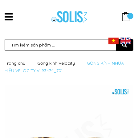
Trang chủ
Gọng kính Velocity
GỌNG KÍNH NHỰA
HIỆU VELOCITY VL93474_701