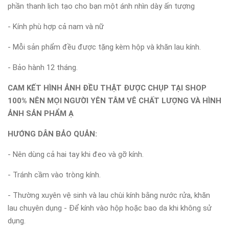
phần thanh lịch tạo cho bạn một ánh nhìn dày ấn tượng
- Kính phù hợp cả nam và nữ
- Mỗi sản phẩm đều được tặng kèm hộp và khăn lau kính.
- Bảo hành 12 tháng.
CAM KẾT HÌNH ẢNH ĐỀU THẬT ĐƯỢC CHỤP TẠI SHOP
100% NÊN MỌI NGƯỜI YÊN TÂM VÊ CHẤT LƯỢNG VÀ HÌNH
ẢNH SẢN PHẨM Ạ
HƯỚNG DẪN BẢO QUẢN:
- Nên dùng cả hai tay khi đeo và gỡ kính.
- Tránh cầm vào tròng kính.
- Thường xuyên vệ sinh và lau chùi kính bằng nước rửa, khăn
lau chuyên dụng - Để kính vào hộp hoặc bao da khi không sử
dụng.