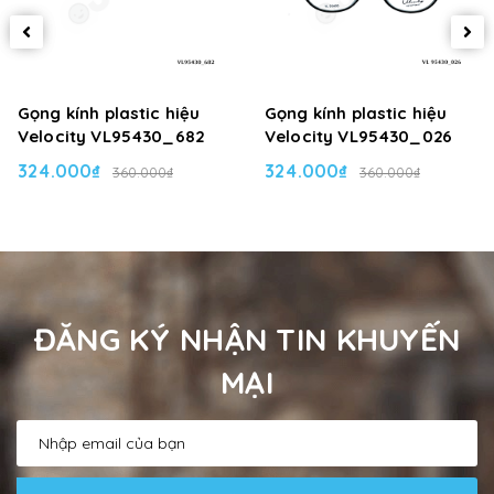
Gọng kính plastic hiệu
Gọng kính plastic hiệu
Velocity VL95430_682
Velocity VL95430_026
324.000₫
324.000₫
360.000₫
360.000₫
ĐĂNG KÝ NHẬN TIN KHUYẾN
MẠI