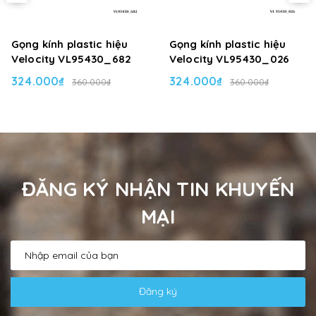
Gọng kính plastic hiệu
Gọng kính plastic hiệu
Velocity VL95430_682
Velocity VL95430_026
324.000₫
324.000₫
360.000₫
360.000₫
ĐĂNG KÝ NHẬN TIN KHUYẾN
MẠI
Đăng ký