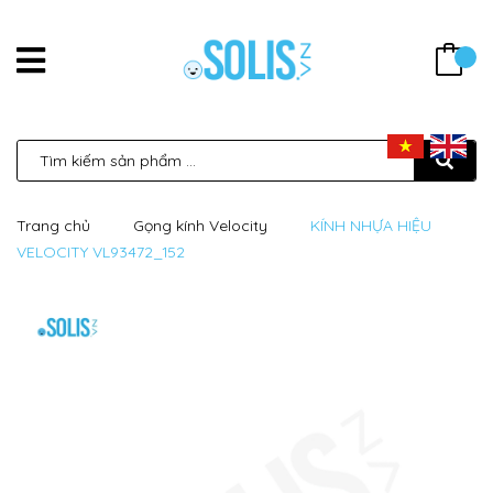
Trang chủ
Gọng kính Velocity
KÍNH NHỰA HIỆU
VELOCITY VL93472_152