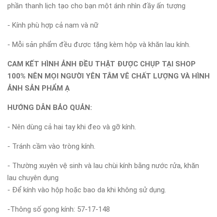
phần thanh lịch tạo cho bạn một ánh nhìn đầy ấn tượng
- Kính phù hợp cả nam và nữ
- Mỗi sản phẩm đều được tặng kèm hộp và khăn lau kính.
CAM KẾT HÌNH ẢNH ĐỀU THẬT ĐƯỢC CHỤP TẠI SHOP
100% NÊN MỌI NGƯỜI YÊN TÂM VÊ CHẤT LƯỢNG VÀ HÌNH
ẢNH SẢN PHẨM Ạ
HƯỚNG DẪN BẢO QUẢN:
- Nên dùng cả hai tay khi đeo và gỡ kính.
- Tránh cầm vào tròng kính.
- Thường xuyên vệ sinh và lau chùi kính bằng nước rửa, khăn
lau chuyên dụng
- Để kính vào hộp hoặc bao da khi không sử dụng.
-Thông số gọng kính: 57-17-148