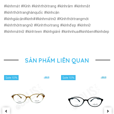
#kínhmát #Kính #kínhthờitrang #kínhrâm #kínhmắt
#kínhthờitranghànquốc #kínhcận
#kínhgiảcận#kinh##kínhmátnữ #Kínhthờitrangmới
#kínhthờitrangnữ #Kinhthoitrang #kínhđẹp #kínhnữ
#kínhmátnữ #kínhteen #kínhgiárẻ #kinhnhua#kinhben#kinhdep
SẢN PHẨM LIÊN QUAN
Sale 10%
Sale 10%