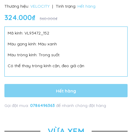
Thương hiệu:
VELOCITY
|
Tình trạng:
Hết hàng
324.000₫
360.000₫
Mã kính: VL93472_152
Màu gọng kính: Màu xanh
Màu tròng kính: Trong suốt
Có thể thay tròng kính cận, đeo giả cận
Hết hàng
Gọi đặt mua:
0786496363
để nhanh chóng đặt hàng
VỪA XEM