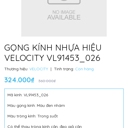
GỌNG KÍNH NHỰA HIỆU
VELOCITY VL91453_026
Thương hiệu:
VELOCITY
|
Tình trạng:
Còn hàng
324.000₫
360.000₫
Mã kính: VL91453_026
Màu gọng kính: Màu đen nhám
Màu tròng kính: Trong suốt
Có thể thay tròng kính cận, đeo giả cận