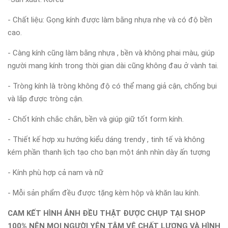
- Chất liệu: Gọng kính được làm bằng nhựa nhẹ và có độ bền
cao.
- Càng kính cũng làm bằng nhựa , bền và không phai màu, giúp
người mang kính trong thời gian dài cũng không đau ở vành tai.
- Tròng kính là tròng không độ có thể mang giả cận, chống bụi
và lắp được tròng cận.
- Chốt kính chắc chắn, bền và giúp giữ tốt form kính.
- Thiết kế hợp xu hướng kiểu dáng trendy , tinh tế và không
kém phần thanh lịch tạo cho bạn một ánh nhìn dày ấn tượng
- Kính phù hợp cả nam và nữ
- Mỗi sản phẩm đều được tặng kèm hộp và khăn lau kính.
CAM KẾT HÌNH ẢNH ĐỀU THẬT ĐƯỢC CHỤP TẠI SHOP
100% NÊN MỌI NGƯỜI YÊN TÂM VÊ CHẤT LƯỢNG VÀ HÌNH