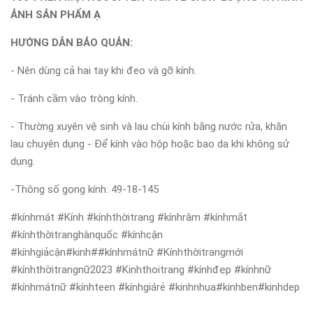
ẢNH SẢN PHẨM Ạ
HƯỚNG DẪN BẢO QUẢN:
- Nên dùng cả hai tay khi đeo và gỡ kính.
- Tránh cầm vào tròng kính.
- Thường xuyên vệ sinh và lau chùi kính bằng nước rửa, khăn
lau chuyên dụng - Để kính vào hộp hoặc bao da khi không sử
dụng.
-Thông số gọng kính: 49-18-145
#kínhmát #Kính #kínhthờitrang #kínhrâm #kínhmắt
#kínhthờitranghànquốc #kínhcận
#kínhgiảcận#kinh##kínhmátnữ #Kínhthờitrangmới
#kínhthờitrangnữ2023 #Kinhthoitrang #kínhđẹp #kínhnữ
#kínhmátnữ #kínhteen #kínhgiárẻ #kinhnhua#kinhben#kinhdep