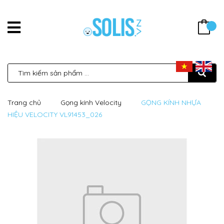
Trang chủ
Gọng kính Velocity
GỌNG KÍNH NHỰA
HIỆU VELOCITY VL91453_026