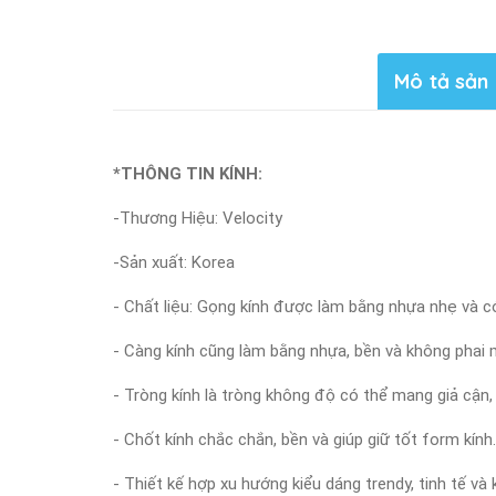
Mô tả sản
*THÔNG TIN KÍNH:
-Thương Hiệu: Velocity
-Sản xuất: Korea
- Chất liệu: Gọng kính được làm bằng nhựa nhẹ và c
- Càng kính cũng làm bằng nhựa, bền và không phai m
- Tròng kính là tròng không độ có thể mang giả cận,
- Chốt kính chắc chắn, bền và giúp giữ tốt form kính.
- Thiết kế hợp xu hướng kiểu dáng trendy, tinh tế v