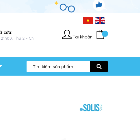
ở cửa:
Tài khoản
 21h00, Thứ 2 - CN