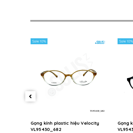
Sale 10%
Sale 10%
Gọng kính plastic hiệu Velocity
Gọng kí
VL95430_682
VL954