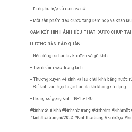
- Kính phù hợp cả nam và nữ
- Mỗi sản phẩm đều được tặng kèm hộp và khăn lau k
CAM KẾT HÌNH ẢNH ĐỀU THẬT ĐƯỢC CHỤP TẠI
HƯỚNG DẪN BẢO QUẢN:
- Nên dùng cả hai tay khi đeo và gỡ kính.
- Tránh cầm vào tròng kính.
- Thường xuyên vệ sinh và lau chùi kính bằng nước r
- Để kính vào hộp hoặc bao da khi không sử dụng.
-Thông số gọng kính: 49-15-140
#kínhmát #Kính #kínhthờitrang #kínhrâm #kínhmắt
#kínhthờitrangnữ2023 #Kinhthoitrang #kínhđẹp #kí