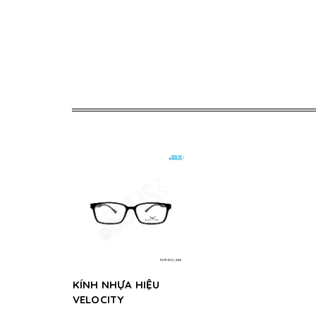
KÍNH NHỰA HIỆU
VELOCITY
VL91413_026