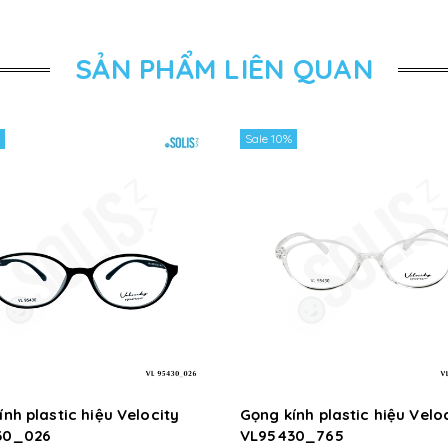
SẢN PHẨM LIÊN QUAN
Sale 10%
nh plastic hiệu Velocity
Gọng kính plastic hiệu Velo
30_026
VL95430_765