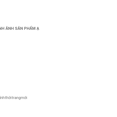
ÌNH ẢNH SẢN PHẨM Ạ
ínhthờitrangmới