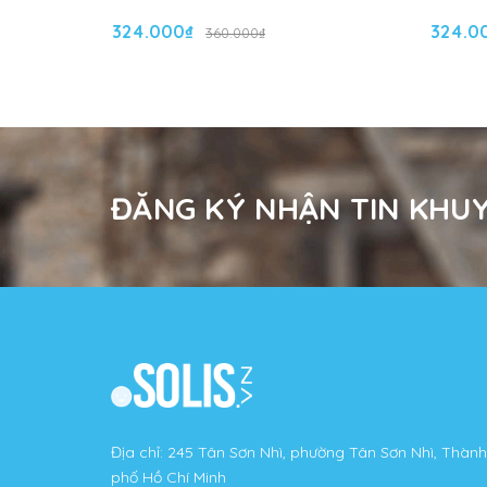
324.000₫
324.0
360.000₫
ĐĂNG KÝ NHẬN TIN KHUY
Địa chỉ: 245 Tân Sơn Nhì, phường Tân Sơn Nhì, Thành
phố Hồ Chí Minh