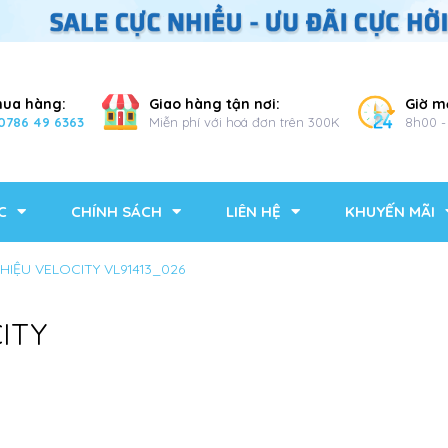
mua hàng:
Giao hàng tận nơi:
Giờ m
0786 49 6363
Miễn phí với hoá đơn trên 300K
8h00 -
C
CHÍNH SÁCH
LIÊN HỆ
KHUYẾN MÃI
HIỆU VELOCITY VL91413_026
ITY