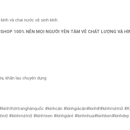
ính và chai nước vệ sinh kính.
 SHOP 100% NÊN MỌI NGƯỜI YÊN TÂM VÊ CHẤT LƯỢNG VÀ H
ửa, khăn lau chuyên dụng
 #kínhthờitranghànquốc #kínhcận #kínhgiảcận#kinh##kínhmátnữ #K
nhnữ #kínhmátnữ #kínhteen #kínhgiárẻ #kinhnhua#kinhben#kinhdep