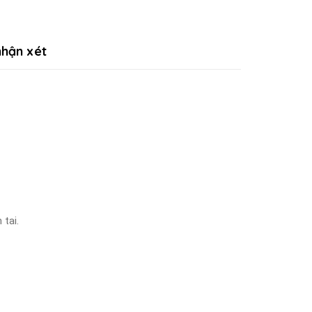
hận xét
 tai.