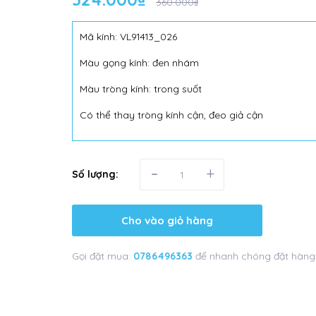
360.000₫
Mã kính: VL91413_026
Màu gọng kính: đen nhám
Màu tròng kính: trong suốt
Có thể thay tròng kính cận, đeo giả cận
-
+
Số lượng:
Cho vào giỏ hàng
Gọi đặt mua:
0786496363
để nhanh chóng đặt hàng