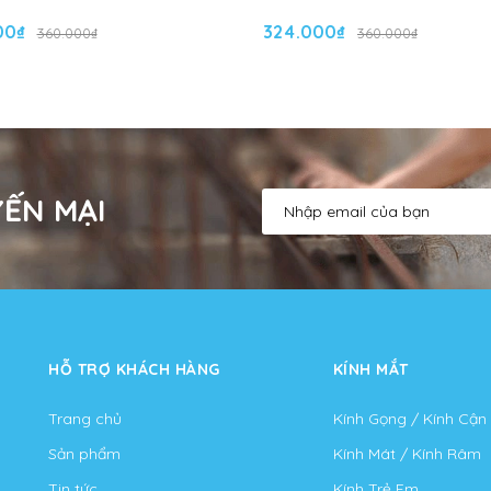
00₫
324.000₫
360.000₫
360.000₫
ẾN MẠI
HỖ TRỢ KHÁCH HÀNG
KÍNH MẮT
Trang chủ
Kính Gọng / Kính Cận
Sản phẩm
Kính Mát / Kính Râm
Tin tức
Kính Trẻ Em