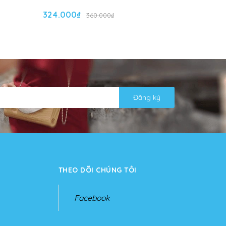
324.000₫
324.000
360.000₫
Đăng ký
THEO DÕI CHÚNG TÔI
Facebook