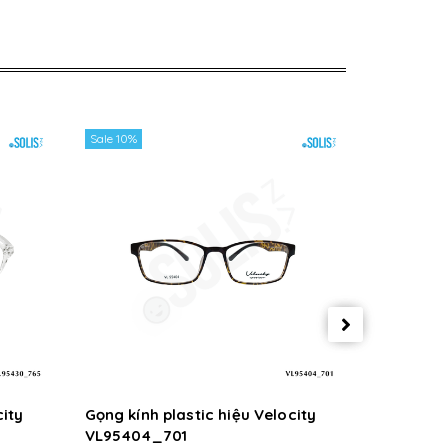
Sale 10%
Sale 10%
city
Gọng kính plastic hiệu Velocity
Gọng kính
VL95404_701
VL95404