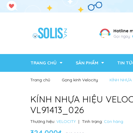
Hotline 
Gọi ngay:
TRANG CHỦ
SẢN PHẨM
TIN TỨ
Trang chủ
Gọng kính Velocity
KÍNH NHỰA 
KÍNH NHỰA HIỆU VELOC
VL91413_026
Thương hiệu:
VELOCITY
|
Tình trạng:
Còn hàng
324.000₫