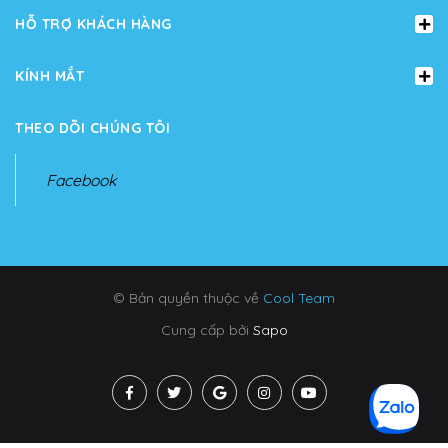
HỖ TRỢ KHÁCH HÀNG
KÍNH MẮT
THEO DÕI CHÚNG TÔI
Facebook
© Bản quyền thuộc về
Cool Team
Cung cấp bởi
Sapo