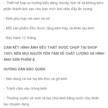
- Thiết kế hợp xu hướng kiểu dáng trendy, tinh tế và không kém
phần thanh lịch tạo cho bạn một ánh nhìn đầy ấn tượng
- Kính phù hợp với nam và nữ.
- Mỗi sản phẩm đều được tặng kèm hộp và khăn lau kính.
- Bảo hành 12 tháng.
CAM KẾT HÌNH ẢNH ĐỀU THẬT ĐƯỢC CHỤP TẠI SHOP
100% NÊN MỌI NGƯỜI YÊN TÂM VÊ CHẤT LƯỢNG VÀ HÌNH
ẢNH SẢN PHẨM Ạ
HƯỚNG DẪN BẢO QUẢN:
- Nên dùng cả hai tay khi đeo và gỡ kính.
- Tránh cầm vào tròng kính.
- Thường xuyên vệ sinh và lau chùi kính bằng nước rửa, khăn
lau chuyên dụng