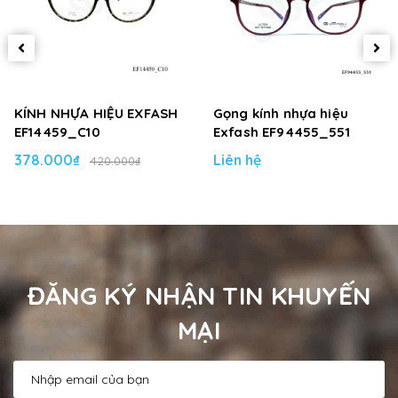
KÍNH NHỰA HIỆU EXFASH
Gọng kính nhựa hiệu
EF14459_C10
Exfash EF94455_551
378.000₫
Liên hệ
420.000₫
ĐĂNG KÝ NHẬN TIN KHUYẾN
MẠI