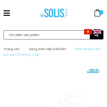
Trang chủ
Gọng Kính Hiệu EXFASH
KÍNH NHỰA HIỆU
EXFASH EF99454_C281