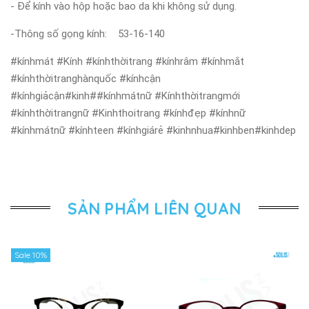
- Để kính vào hộp hoặc bao da khi không sử dụng.
-Thông số gọng kính: 53-16-140
#kínhmát #Kính #kínhthờitrang #kínhrâm #kínhmắt
#kínhthờitranghànquốc #kínhcận
#kínhgiảcận#kinh##kínhmátnữ #Kínhthờitrangmới
#kínhthờitrangnữ #Kinhthoitrang #kínhđẹp #kínhnữ
#kínhmátnữ #kínhteen #kínhgiárẻ #kinhnhua#kinhben#kinhdep
SẢN PHẨM LIÊN QUAN
Sale 10%