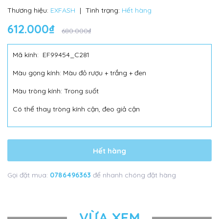
Thương hiệu:
EXFASH
|
Tình trạng:
Hết hàng
612.000₫
680.000₫
Mã kính: EF99454_C281
Màu gọng kính: Màu đỏ rượu + trắng + đen
Màu tròng kính: Trong suốt
Có thể thay tròng kính cận, đeo giả cận
Hết hàng
Gọi đặt mua:
0786496363
để nhanh chóng đặt hàng
VỪA XEM