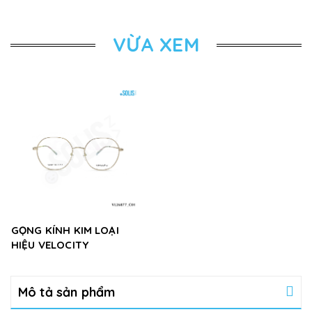
VỪA XEM
GỌNG KÍNH KIM LOẠI
HIỆU VELOCITY
VL26877_C01
Mô tả sản phẩm