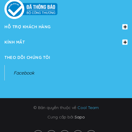
HỖ TRỢ KHÁCH HÀNG
KÍNH MẮT
THEO DÕI CHÚNG TÔI
Facebook
© Bản quyền thuộc về
Cool Team
Cung cấp bởi
Sapo