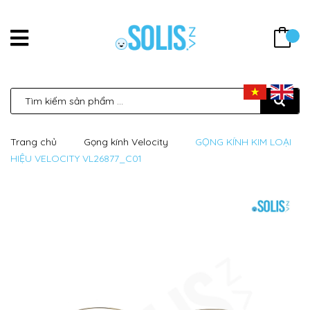
Trang chủ
Gọng kính Velocity
GỌNG KÍNH KIM LOẠI
HIỆU VELOCITY VL26877_C01