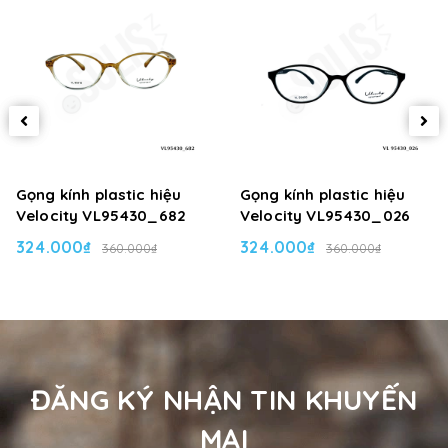
Gọng kính plastic hiệu
Gọng kính plastic hiệu
Velocity VL95430_682
Velocity VL95430_026
324.000₫
324.000₫
360.000₫
360.000₫
ĐĂNG KÝ NHẬN TIN KHUYẾN
MẠI