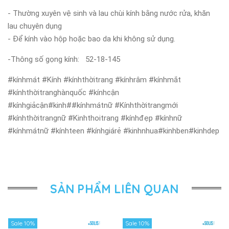
- Thường xuyên vệ sinh và lau chùi kính bằng nước rửa, khăn
lau chuyên dụng
- Để kính vào hộp hoặc bao da khi không sử dụng.
-Thông số gọng kính: 52-18-145
#kínhmát #Kính #kínhthờitrang #kínhrâm #kínhmắt
#kínhthờitranghànquốc #kínhcận
#kínhgiảcận#kinh##kínhmátnữ #Kínhthờitrangmới
#kínhthờitrangnữ #Kinhthoitrang #kínhđẹp #kínhnữ
#kínhmátnữ #kínhteen #kínhgiárẻ #kinhnhua#kinhben#kinhdep
SẢN PHẨM LIÊN QUAN
Sale 10%
Sale 10%