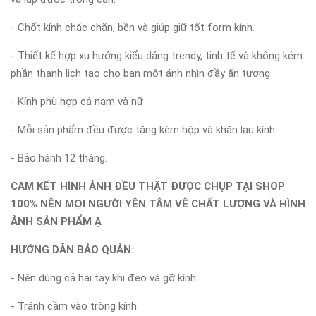
- Chốt kính chắc chắn, bền và giúp giữ tốt form kính.
- Thiết kế hợp xu hướng kiểu dáng trendy, tinh tế và không kém
phần thanh lịch tạo cho bạn một ánh nhìn đầy ấn tượng
- Kính phù hợp cả nam và nữ
- Mỗi sản phẩm đều được tặng kèm hộp và khăn lau kính.
- Bảo hành 12 tháng.
CAM KẾT HÌNH ẢNH ĐỀU THẬT ĐƯỢC CHỤP TẠI SHOP
100% NÊN MỌI NGƯỜI YÊN TÂM VÊ CHẤT LƯỢNG VÀ HÌNH
ẢNH SẢN PHẨM Ạ
HƯỚNG DẪN BẢO QUẢN:
- Nên dùng cả hai tay khi đeo và gỡ kính.
- Tránh cầm vào tròng kính.