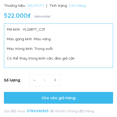
Thương hiệu:
VELOCITY
|
Tình trạng:
Còn hàng
522.000₫
580.000₫
Mã kính: VL26877_C01
Màu gọng kính: Màu vàng
Màu tròng kính: Trong suốt
Có thể thay tròng kính cận, đeo giả cận
-
+
Số lượng:
Cho vào giỏ hàng
Gọi đặt mua:
0786496363
để nhanh chóng đặt hàng