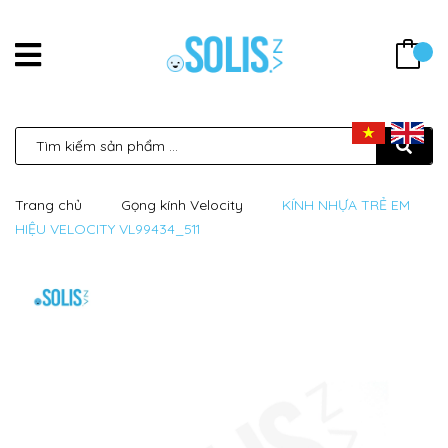
Trang chủ
Gọng kính Velocity
KÍNH NHỰA TRẺ EM
HIỆU VELOCITY VL99434_511