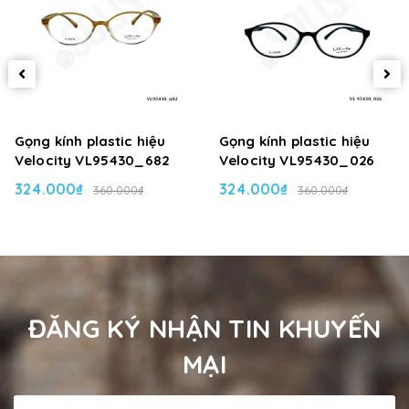
Gọng kính plastic hiệu
Gọng kính plastic hiệu
Velocity VL95430_682
Velocity VL95430_026
324.000₫
324.000₫
360.000₫
360.000₫
ĐĂNG KÝ NHẬN TIN KHUYẾN
MẠI