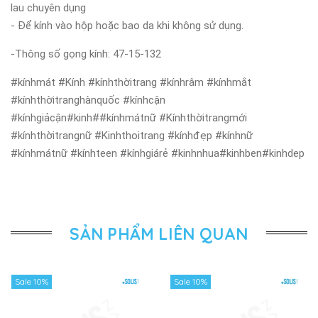
lau chuyên dụng
- Để kính vào hộp hoặc bao da khi không sử dụng.
-Thông số gọng kính: 47-15-132
#kínhmát #Kính #kínhthờitrang #kínhrâm #kínhmắt
#kínhthờitranghànquốc #kínhcận
#kínhgiảcận#kinh##kínhmátnữ #Kínhthờitrangmới
#kínhthờitrangnữ #Kinhthoitrang #kínhđẹp #kínhnữ
#kínhmátnữ #kínhteen #kínhgiárẻ #kinhnhua#kinhben#kinhdep
SẢN PHẨM LIÊN QUAN
Sale 10%
Sale 10%