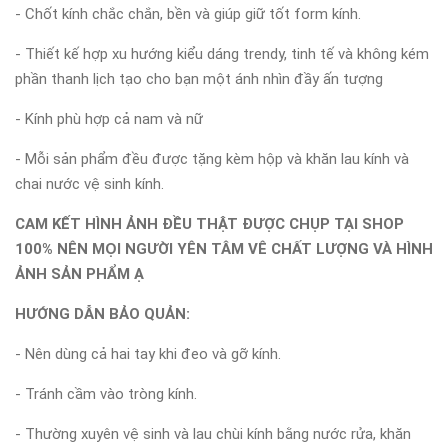
- Chốt kính chắc chắn, bền và giúp giữ tốt form kính.
- Thiết kế hợp xu hướng kiểu dáng trendy, tinh tế và không kém
phần thanh lịch tạo cho bạn một ánh nhìn đầy ấn tượng
- Kính phù hợp cả nam và nữ
- Mỗi sản phẩm đều được tặng kèm hộp và khăn lau kính và
chai nước vệ sinh kính.
CAM KẾT HÌNH ẢNH ĐỀU THẬT ĐƯỢC CHỤP TẠI SHOP
100% NÊN MỌI NGƯỜI YÊN TÂM VÊ CHẤT LƯỢNG VÀ HÌNH
ẢNH SẢN PHẨM Ạ
HƯỚNG DẪN BẢO QUẢN:
- Nên dùng cả hai tay khi đeo và gỡ kính.
- Tránh cầm vào tròng kính.
- Thường xuyên vệ sinh và lau chùi kính bằng nước rửa, khăn