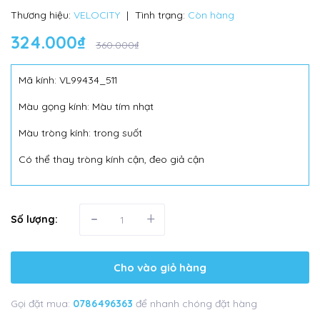
Thương hiệu:
VELOCITY
|
Tình trạng:
Còn hàng
324.000₫
360.000₫
Mã kính: VL99434_511
Màu gọng kính: Màu tím nhạt
Màu tròng kính: trong suốt
Có thể thay tròng kính cận, đeo giả cận
-
+
Số lượng:
Cho vào giỏ hàng
Gọi đặt mua:
0786496363
để nhanh chóng đặt hàng