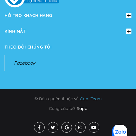
HỖ TRỢ KHÁCH HÀNG
KÍNH MẮT
THEO DÕI CHÚNG TÔI
Facebook
© Bản quyền thuộc về
Cool Team
Cung cấp bởi
Sapo