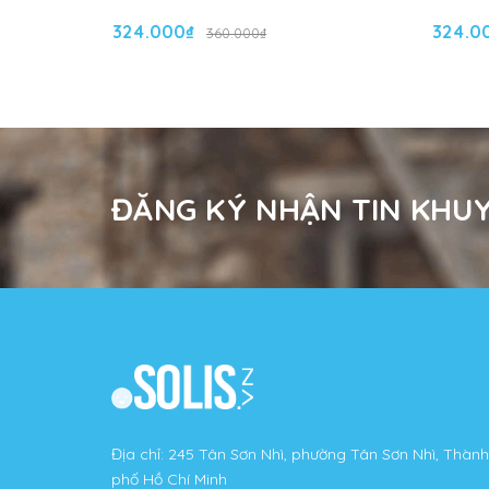
324.000₫
324.0
360.000₫
ĐĂNG KÝ NHẬN TIN KHUY
Địa chỉ: 245 Tân Sơn Nhì, phường Tân Sơn Nhì, Thành
phố Hồ Chí Minh