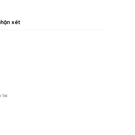
hận xét
 tai.