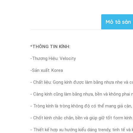
Mô tả sản
*THÔNG TIN KÍNH:
-Thương Hiệu: Velocity
-Sản xuất: Korea
- Chất liệu: Gọng kính được làm bằng nhựa nhẹ và c
- Càng kính cũng làm bằng nhựa, bền và không phai m
- Tròng kính là tròng không độ có thể mang giả cận,
- Chốt kính chắc chắn, bền và giúp giữ tốt form kính.
- Thiết kế hợp xu hướng kiểu dáng trendy, tinh tế v