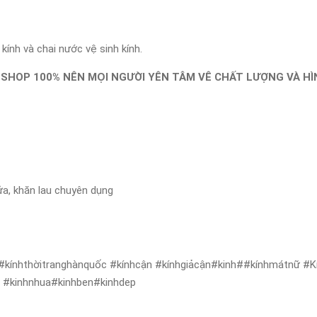
ính và chai nước vệ sinh kính.
 SHOP 100% NÊN MỌI NGƯỜI YÊN TÂM VÊ CHẤT LƯỢNG VÀ H
ửa, khăn lau chuyên dụng
#kínhthờitranghànquốc #kínhcận #kínhgiảcận#kinh##kínhmátnữ #Kí
ẻ #kinhnhua#kinhben#kinhdep