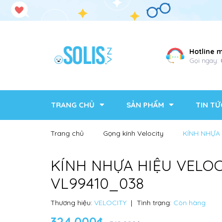
Hotline 
Gọi ngay:
TRANG CHỦ
SẢN PHẨM
TIN TỨ
Trang chủ
Gọng kính Velocity
KÍNH NHỰA 
KÍNH NHỰA HIỆU VELOC
VL99410_038
Thương hiệu:
VELOCITY
|
Tình trạng:
Còn hàng
324.000₫