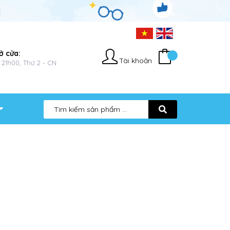
ở cửa:
Tài khoản
 21h00, Thứ 2 - CN