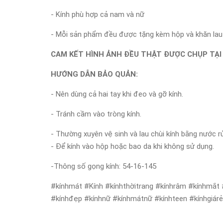
- Kính phù hợp cả nam và nữ
- Mỗi sản phẩm đều được tặng kèm hộp và khăn lau k
CAM KẾT HÌNH ẢNH ĐỀU THẬT ĐƯỢC CHỤP TẠI
HƯỚNG DẪN BẢO QUẢN:
- Nên dùng cả hai tay khi đeo và gỡ kính.
- Tránh cầm vào tròng kính.
- Thường xuyên vệ sinh và lau chùi kính bằng nước r
- Để kính vào hộp hoặc bao da khi không sử dụng.
-Thông số gọng kính: 54-16-145
#kínhmát #Kính #kínhthờitrang #kínhrâm #kínhmắt 
#kínhđẹp #kínhnữ #kínhmátnữ #kínhteen #kínhgiár