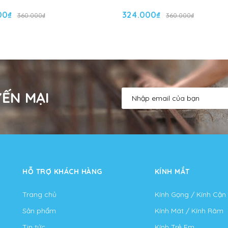
00₫
324.000₫
360.000₫
360.000₫
ẾN MẠI
HỖ TRỢ KHÁCH HÀNG
KÍNH MẮT
Trang chủ
Kính Gọng / Kính Cận
Sản phẩm
Kính Mát / Kính Râm
Tin tức
Kính Trẻ Em