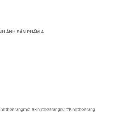
ÌNH ẢNH SẢN PHẨM Ạ
nhthờitrangmới #kínhthờitrangnữ #Kinhthoitrang