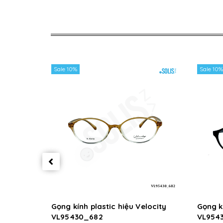
Sale 10%
Sale 10%
Gọng kính plastic hiệu Velocity
Gọng kí
VL95430_682
VL954