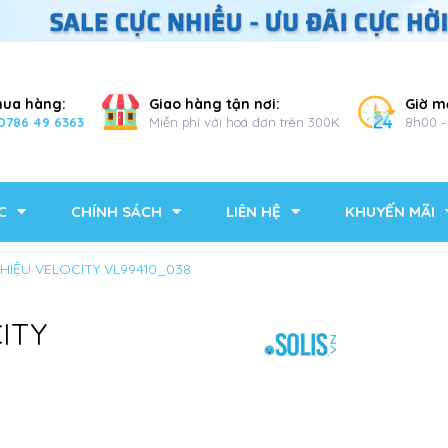
mua hàng:
Giao hàng tận nơi:
Giờ m
0786 49 6363
Miễn phí với hoá đơn trên 300K
8h00 -
C
CHÍNH SÁCH
LIÊN HỆ
KHUYẾN MÃI
HIỆU VELOCITY VL99410_038
ITY