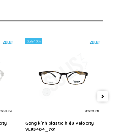
Sale 10%
Sale 10%
city
Gọng kính plastic hiệu Velocity
Gọng kính
VL95404_701
VL95404