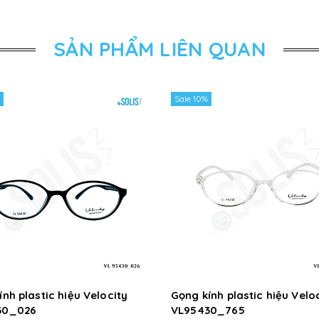
SẢN PHẨM LIÊN QUAN
Sale 10%
nh plastic hiệu Velocity
Gọng kính plastic hiệu Velo
30_026
VL95430_765