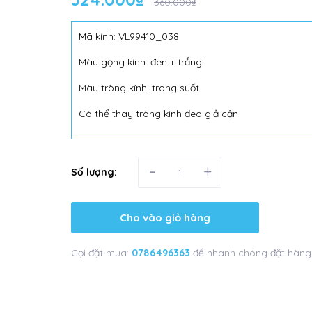
360.000₫
Mã kính: VL99410_038
Màu gọng kính: đen + trắng
Màu tròng kính: trong suốt
Có thể thay tròng kính đeo giả cận
-
+
Số lượng:
Cho vào giỏ hàng
Gọi đặt mua:
0786496363
để nhanh chóng đặt hàng