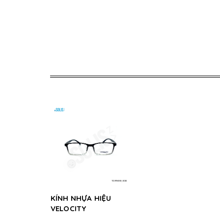
KÍNH NHỰA HIỆU
VELOCITY
VL99410_038