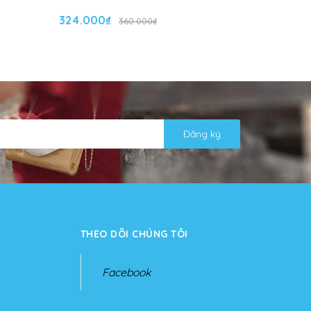
324.000₫
324.000
360.000₫
Đăng ký
THEO DÕI CHÚNG TÔI
Facebook