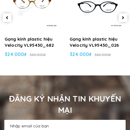
Gọng kính plastic hiệu
Gọng kính plastic hiệu
Velocity VL95430_682
Velocity VL95430_026
324.000₫
324.000₫
360.000₫
360.000₫
ĐĂNG KÝ NHẬN TIN KHUYẾN
MẠI