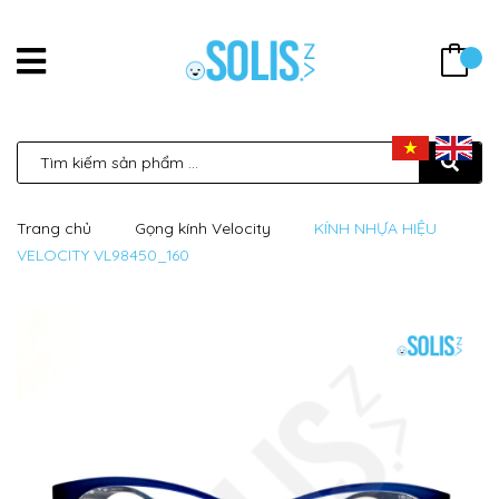
Trang chủ
Gọng kính Velocity
KÍNH NHỰA HIỆU
VELOCITY VL98450_160