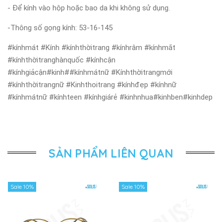
- Để kính vào hộp hoặc bao da khi không sử dụng.
-Thông số gọng kính: 53-16-145
#kínhmát #Kính #kínhthờitrang #kínhrâm #kínhmắt
#kínhthờitranghànquốc #kínhcận
#kínhgiảcận#kinh##kínhmátnữ #Kínhthờitrangmới
#kínhthờitrangnữ #Kinhthoitrang #kínhđẹp #kínhnữ
#kínhmátnữ #kínhteen #kínhgiárẻ #kinhnhua#kinhben#kinhdep
SẢN PHẨM LIÊN QUAN
Sale 10%
Sale 10%