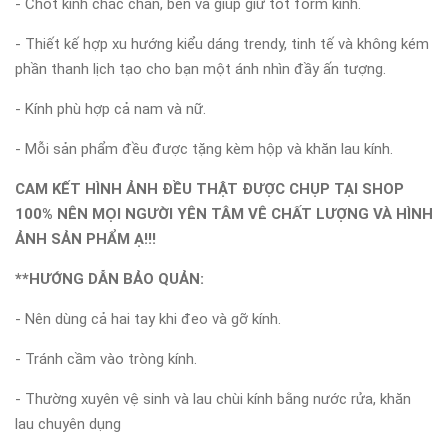
- Chốt kính chắc chắn, bền và giúp giữ tốt form kính.
- Thiết kế hợp xu hướng kiểu dáng trendy, tinh tế và không kém
phần thanh lịch tạo cho bạn một ánh nhìn đầy ấn tượng.
- Kính phù hợp cả nam và nữ.
- Mỗi sản phẩm đều được tặng kèm hộp và khăn lau kính.
CAM KẾT HÌNH ẢNH ĐỀU THẬT ĐƯỢC CHỤP TẠI SHOP
100% NÊN MỌI NGƯỜI YÊN TÂM VÊ CHẤT LƯỢNG VÀ HÌNH
ẢNH SẢN PHẨM Ạ!!!
**HƯỚNG DẪN BẢO QUẢN:
- Nên dùng cả hai tay khi đeo và gỡ kính.
- Tránh cầm vào tròng kính.
- Thường xuyên vệ sinh và lau chùi kính bằng nước rửa, khăn
lau chuyên dụng