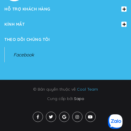
HỖ TRỢ KHÁCH HÀNG
KÍNH MẮT
THEO DÕI CHÚNG TÔI
Facebook
© Bản quyền thuộc về
Cool Team
Cung cấp bởi
Sapo