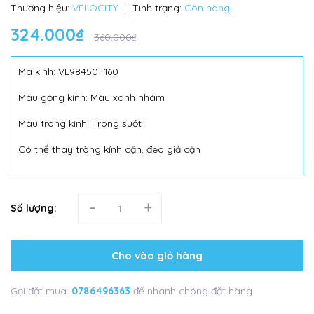
Thương hiệu:
VELOCITY
|
Tình trạng:
Còn hàng
324.000₫
360.000₫
Mã kính: VL98450_160
Màu gọng kính: Màu xanh nhám
Màu tròng kính: Trong suốt
Có thể thay tròng kính cận, đeo giả cận
-
+
Số lượng:
Cho vào giỏ hàng
Gọi đặt mua:
0786496363
để nhanh chóng đặt hàng