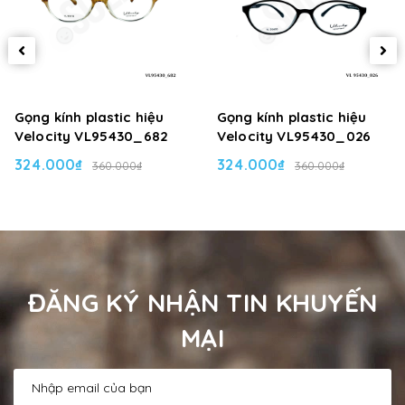
Gọng kính plastic hiệu
Gọng kính plastic hiệu
Velocity VL95430_682
Velocity VL95430_026
324.000₫
324.000₫
360.000₫
360.000₫
ĐĂNG KÝ NHẬN TIN KHUYẾN
MẠI