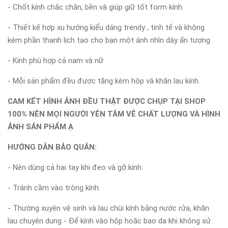
- Chốt kính chắc chắn, bền và giúp giữ tốt form kính.
- Thiết kế hợp xu hướng kiểu dáng trendy , tinh tế và không
kém phần thanh lịch tạo cho bạn một ánh nhìn dày ấn tượng
- Kính phù hợp cả nam và nữ
- Mỗi sản phẩm đều được tặng kèm hộp và khăn lau kính.
CAM KẾT HÌNH ẢNH ĐỀU THẬT ĐƯỢC CHỤP TẠI SHOP
100% NÊN MỌI NGƯỜI YÊN TÂM VÊ CHẤT LƯỢNG VÀ HÌNH
ẢNH SẢN PHẨM Ạ
HƯỚNG DẪN BẢO QUẢN:
- Nên dùng cả hai tay khi đeo và gỡ kính.
- Tránh cầm vào tròng kính.
- Thường xuyên vệ sinh và lau chùi kính bằng nước rửa, khăn
lau chuyên dụng - Để kính vào hộp hoặc bao da khi không sử