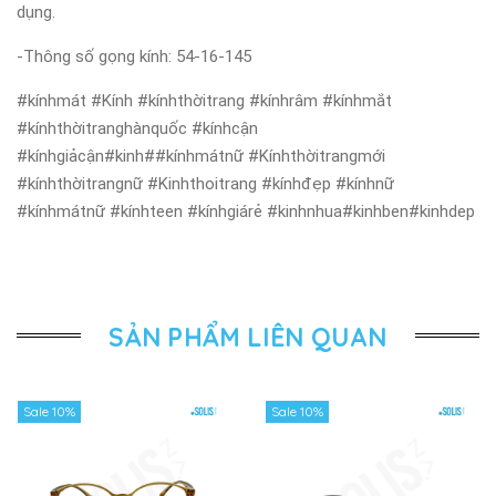
dụng.
-Thông số gọng kính: 54-16-145
#kínhmát #Kính #kínhthờitrang #kínhrâm #kínhmắt
#kínhthờitranghànquốc #kínhcận
#kínhgiảcận#kinh##kínhmátnữ #Kínhthờitrangmới
#kínhthờitrangnữ #Kinhthoitrang #kínhđẹp #kínhnữ
#kínhmátnữ #kínhteen #kínhgiárẻ #kinhnhua#kinhben#kinhdep
SẢN PHẨM LIÊN QUAN
Sale 10%
Sale 10%