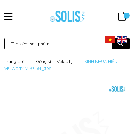
Trang chủ
Gọng kính Velocity
KÍNH NHỰA HIỆU
VELOCITY VL97464_305