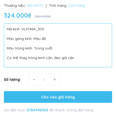
Thương hiệu:
VELOCITY
|
Tình trạng:
Còn hàng
324.000₫
360.000₫
Mã kính: VL97464_305
Màu gọng kính: Màu đỏ
Màu tròng kính: Trong suốt
Có thể thay tròng kính cận, đeo giả cận
-
+
Số lượng:
Cho vào giỏ hàng
Gọi đặt mua:
0786496363
để nhanh chóng đặt hàng