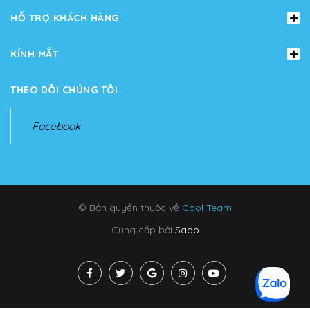
HỖ TRỢ KHÁCH HÀNG
KÍNH MẮT
THEO DÕI CHÚNG TÔI
Facebook
© Bản quyền thuộc về
Cool Team
Cung cấp bởi
Sapo