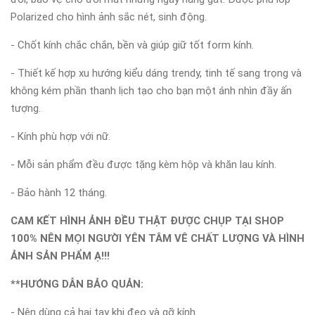
Polarized cho hình ảnh sắc nét, sinh động.
- Chốt kính chắc chắn, bền và giúp giữ tốt form kính.
- Thiết kế hợp xu hướng kiểu dáng trendy, tinh tế sang trọng và
không kém phần thanh lịch tạo cho bạn một ánh nhìn đầy ấn
tượng.
- Kính phù hợp với nữ.
- Mỗi sản phẩm đều được tặng kèm hộp và khăn lau kính.
- Bảo hành 12 tháng.
CAM KẾT HÌNH ẢNH ĐỀU THẬT ĐƯỢC CHỤP TẠI SHOP
100% NÊN MỌI NGƯỜI YÊN TÂM VÊ CHẤT LƯỢNG VÀ HÌNH
ẢNH SẢN PHẨM Ạ!!!
**HƯỚNG DẪN BẢO QUẢN:
- Nên dùng cả hai tay khi đeo và gỡ kính.