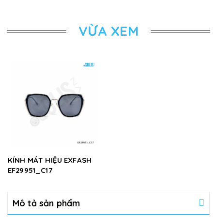
VỪA XEM
KÍNH MÁT HIỆU EXFASH
EF29951_C17
Mô tả sản phẩm