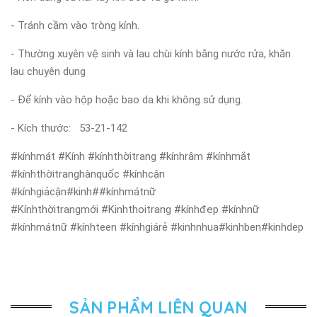
- Tránh cầm vào tròng kính.
- Thường xuyên vệ sinh và lau chùi kính bằng nước rửa, khăn
lau chuyên dụng
- Để kính vào hộp hoặc bao da khi không sử dụng.
- Kích thước: 53-21-142
#kínhmát #Kính #kínhthờitrang #kínhrâm #kínhmắt
#kínhthờitranghànquốc #kínhcận
#kínhgiảcận#kinh##kínhmátnữ
#Kínhthờitrangmới #Kinhthoitrang #kínhđẹp #kínhnữ
#kínhmátnữ #kínhteen #kínhgiárẻ #kinhnhua#kinhben#kinhdep
SẢN PHẨM LIÊN QUAN