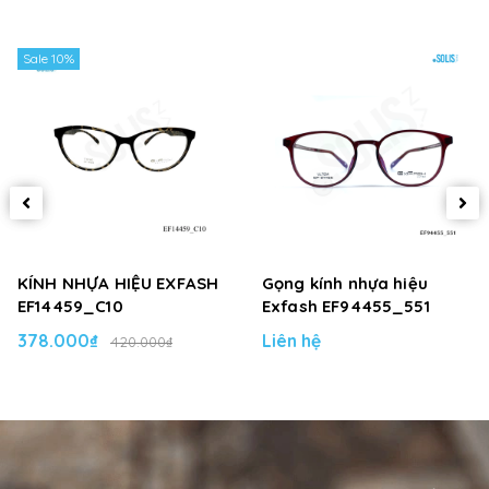
Sale 10%
KÍNH NHỰA HIỆU EXFASH
Gọng kính nhựa hiệu
EF14459_C10
Exfash EF94455_551
378.000₫
Liên hệ
420.000₫