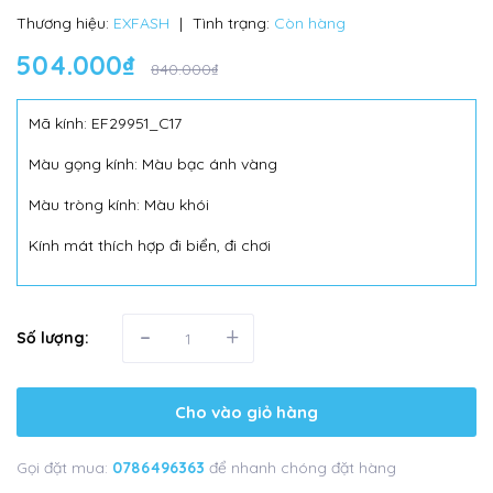
Thương hiệu:
EXFASH
|
Tình trạng:
Còn hàng
504.000₫
840.000₫
Mã kính: EF29951_C17
Màu gọng kính: Màu bạc ánh vàng
Màu tròng kính: Màu khói
Kính mát thích hợp đi biển, đi chơi
-
+
Số lượng:
Cho vào giỏ hàng
Gọi đặt mua:
0786496363
để nhanh chóng đặt hàng