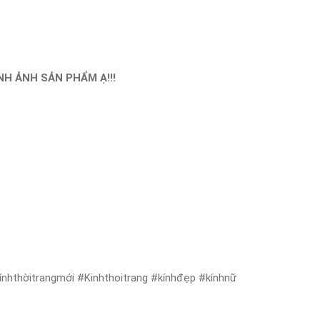
H ẢNH SẢN PHẨM Ạ!!!
nhthờitrangmới #Kinhthoitrang #kínhđẹp #kínhnữ