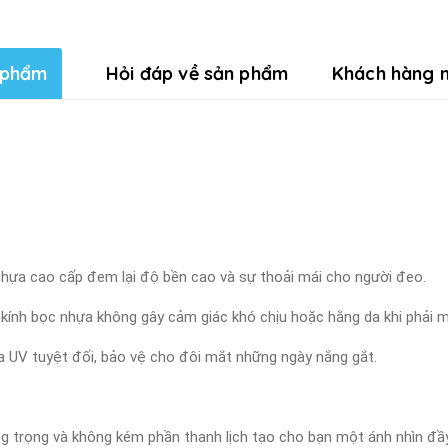
 phẩm
Hỏi đáp về sản phẩm
Khách hàng n
p nhựa cao cấp đem lại độ bền cao và sự thoải mái cho người đeo.
 kính bọc nhựa không gây cảm giác khó chịu hoặc hằng da khi phải ma
tia UV tuyệt đối, bảo vệ cho đôi mắt những ngày nắng gắt.
ang trọng và không kém phần thanh lịch tạo cho bạn một ánh nhìn đầ