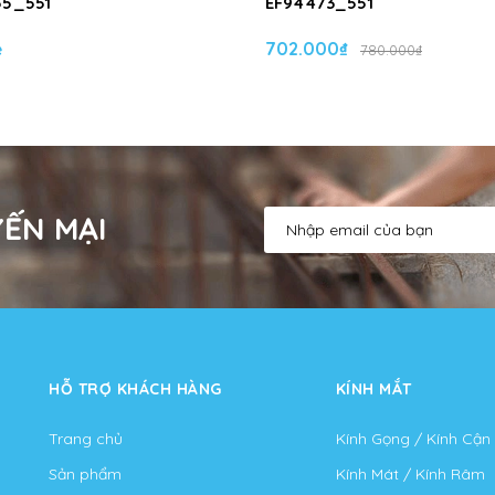
55_551
EF94473_551
ệ
702.000₫
780.000₫
ẾN MẠI
HỖ TRỢ KHÁCH HÀNG
KÍNH MẮT
Trang chủ
Kính Gọng / Kính Cận
Sản phẩm
Kính Mát / Kính Râm