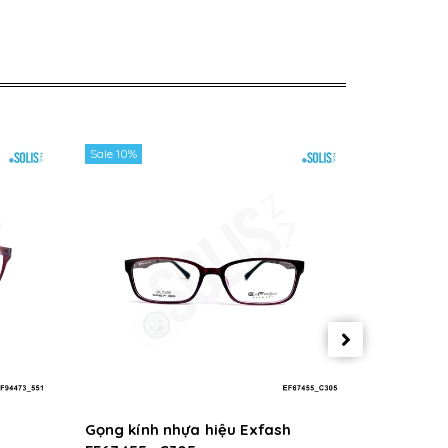
Sale 10%
Sale 10%
Gọng kính nhựa hiệu Exfash
Gọng kín