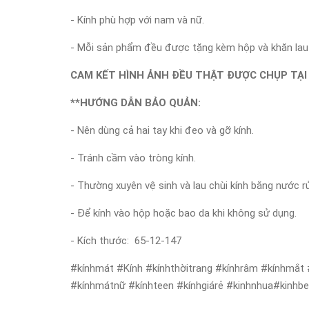
- Kính phù hợp với nam và nữ.
- Mỗi sản phẩm đều được tặng kèm hộp và khăn lau 
CAM KẾT HÌNH ẢNH ĐỀU THẬT ĐƯỢC CHỤP TẠI 
**HƯỚNG DẪN BẢO QUẢN:
- Nên dùng cả hai tay khi đeo và gỡ kính.
- Tránh cầm vào tròng kính.
- Thường xuyên vệ sinh và lau chùi kính bằng nước r
- Để kính vào hộp hoặc bao da khi không sử dụng.
- Kích thước:
65-12-147
#kínhmát #Kính #kínhthờitrang #kínhrâm #kínhmắt
#kínhmátnữ #kínhteen #kínhgiárẻ #kinhnhua#kinhb