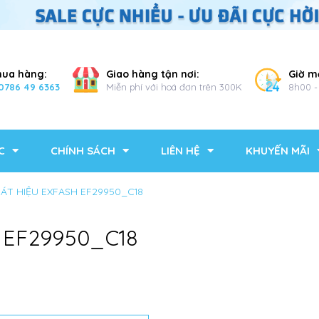
mua hàng:
Giao hàng tận nơi:
Giờ m
0786 49 6363
Miễn phí với hoá đơn trên 300K
8h00 -
C
CHÍNH SÁCH
LIÊN HỆ
KHUYẾN MÃI
MÁT HIỆU EXFASH EF29950_C18
 EF29950_C18