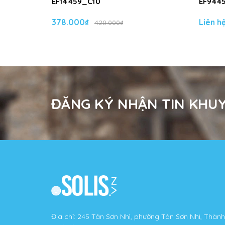
EF14459_C10
EF944
378.000₫
Liên h
420.000₫
ĐĂNG KÝ NHẬN TIN KHUY
Địa chỉ: 245 Tân Sơn Nhì, phường Tân Sơn Nhì, Thành