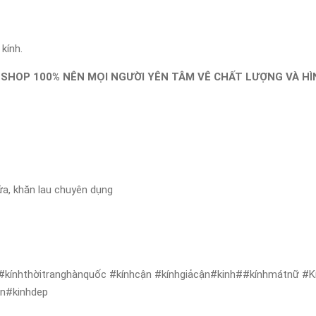
kính.
SHOP 100% NÊN MỌI NGƯỜI YÊN TÂM VÊ CHẤT LƯỢNG VÀ HÌN
ửa, khăn lau chuyên dụng
 #kínhthờitranghànquốc #kínhcận #kínhgiảcận#kinh##kínhmátnữ #Kí
en#kinhdep