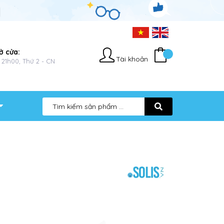
ở cửa:
Tài khoản
 21h00, Thứ 2 - CN