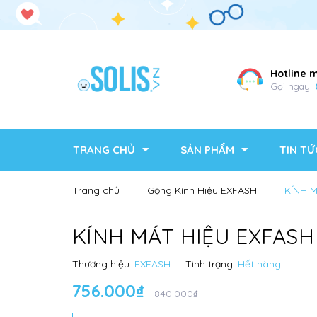
Hotline 
Gọi ngay:
TRANG CHỦ
SẢN PHẨM
TIN TỨ
Trang chủ
Gọng Kính Hiệu EXFASH
KÍNH 
KÍNH MÁT HIỆU EXFASH
Thương hiệu:
EXFASH
|
Tình trạng:
Hết hàng
756.000₫
840.000₫