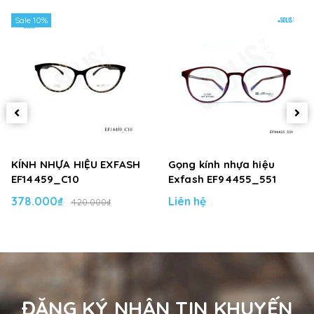
Sale 10%
KÍNH NHỰA HIỆU EXFASH
Gọng kính nhựa hiệu
EF14459_C10
Exfash EF94455_551
378.000₫
Liên hệ
420.000₫
ĐĂNG KÝ NHẬN TIN KHUYẾN