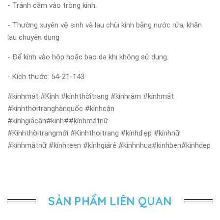
- Tránh cầm vào tròng kính.
- Thường xuyên vệ sinh và lau chùi kính bằng nước rửa, khăn
lau chuyên dụng
- Để kính vào hộp hoặc bao da khi không sử dụng.
- Kích thước: 54-21-143
#kínhmát #Kính #kínhthờitrang #kínhrâm #kínhmắt
#kínhthờitranghànquốc #kínhcận
#kínhgiảcận#kinh##kínhmátnữ
#Kínhthờitrangmới #Kinhthoitrang #kínhđẹp #kínhnữ
#kínhmátnữ #kínhteen #kínhgiárẻ #kinhnhua#kinhben#kinhdep
SẢN PHẨM LIÊN QUAN