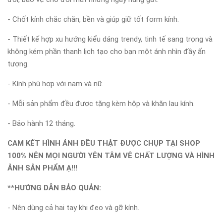
- Chốt kính chắc chắn, bền và giúp giữ tốt form kính.
- Thiết kế hợp xu hướng kiểu dáng trendy, tinh tế sang trọng và
không kém phần thanh lịch tạo cho bạn một ánh nhìn đầy ấn
tượng.
- Kính phù hợp với nam và nữ.
- Mỗi sản phẩm đều được tặng kèm hộp và khăn lau kính.
- Bảo hành 12 tháng.
CAM KẾT HÌNH ẢNH ĐỀU THẬT ĐƯỢC CHỤP TẠI SHOP
100% NÊN MỌI NGƯỜI YÊN TÂM VÊ CHẤT LƯỢNG VÀ HÌNH
ẢNH SẢN PHẨM Ạ!!!
**HƯỚNG DẪN BẢO QUẢN:
- Nên dùng cả hai tay khi đeo và gỡ kính.