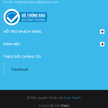
Email:
matkinhsolis.vn@gmail.com
HỖ TRỢ KHÁCH HÀNG
KÍNH MẮT
THEO DÕI CHÚNG TÔI
Facebook
© Bản quyền thuộc về
Cool Team
Cung cấp bởi
Sapo