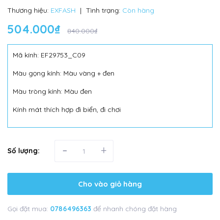
Thương hiệu:
EXFASH
|
Tình trạng:
Còn hàng
504.000₫
840.000₫
Mã kính: EF29753_C09
Màu gọng kính: Màu vàng + đen
Màu tròng kính: Màu đen
Kính mát thích hợp đi biển, đi chơi
-
+
Số lượng:
Cho vào giỏ hàng
Gọi đặt mua:
0786496363
để nhanh chóng đặt hàng