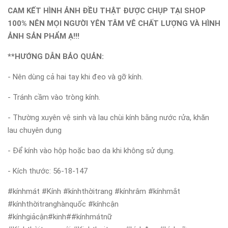
CAM KẾT HÌNH ẢNH ĐỀU THẬT ĐƯỢC CHỤP TẠI SHOP
100% NÊN MỌI NGƯỜI YÊN TÂM VÊ CHẤT LƯỢNG VÀ HÌNH
ẢNH SẢN PHẨM Ạ!!!
**HƯỚNG DẪN BẢO QUẢN:
- Nên dùng cả hai tay khi đeo và gỡ kính.
- Tránh cầm vào tròng kính.
- Thường xuyên vệ sinh và lau chùi kính bằng nước rửa, khăn
lau chuyên dụng
- Để kính vào hộp hoặc bao da khi không sử dụng.
- Kích thước: 56-18-147
#kínhmát #Kính #kínhthờitrang #kínhrâm #kínhmắt
#kínhthờitranghànquốc #kínhcận
#kínhgiảcận#kinh##kínhmátnữ