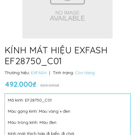
KÍNH MÁT HIỆU EXFASH
EF28750_C01
Thương hiệu:
EXFASH
|
Tình trạng:
Còn hàng
492.000₫
820.000₫
Mã kính: EF28750_C01
Màu gọng kính: Màu vàng + đen
Màu tròng kính: Màu đen
Kính mát thích hợp đi biển, đi chơi