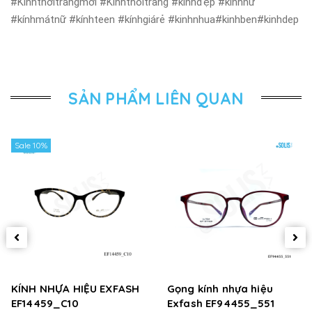
#Kínhthờitrangmới #Kinhthoitrang #kínhđẹp #kínhnữ
#kínhmátnữ #kínhteen #kínhgiárẻ #kinhnhua#kinhben#kinhdep
SẢN PHẨM LIÊN QUAN
Sale 10%
KÍNH NHỰA HIỆU EXFASH
Gọng kính nhựa hiệu
EF14459_C10
Exfash EF94455_551