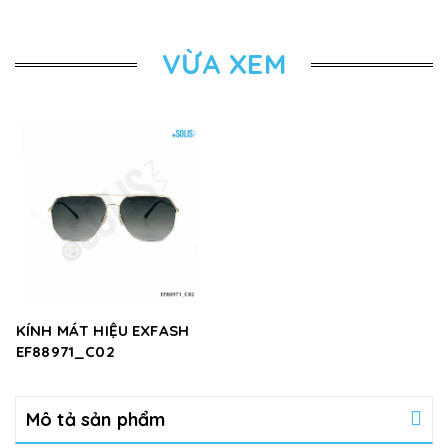
VỪA XEM
KÍNH MÁT HIỆU EXFASH
EF88971_C02
Mô tả sản phẩm