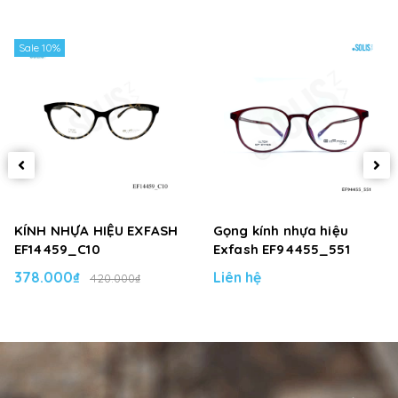
Sale 10%
KÍNH NHỰA HIỆU EXFASH
Gọng kính nhựa hiệu
EF14459_C10
Exfash EF94455_551
378.000₫
Liên hệ
420.000₫