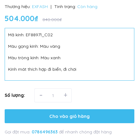
Thương hiệu:
EXFASH
|
Tình trạng:
Còn hàng
504.000₫
840.000₫
Mã kính: EF88971_C02
Màu gọng kính: Màu vàng
Màu tròng kính: Màu xanh
Kính mát thích hợp đi biển, đi chơi
-
+
Số lượng:
Cho vào giỏ hàng
Gọi đặt mua:
0786496363
để nhanh chóng đặt hàng