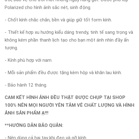
Polarized cho hình ảnh sắc nét, sinh động.
- Chốt kính chắc chắn, bền và giúp giữ tốt form kính.
- Thiết kế hợp xu hướng kiểu dáng trendy, tinh tế sang trọng và
không kém phần thanh lịch tạo cho bạn một ánh nhìn đầy ấn
tượng.
- Kính phù hợp với nam.
- Mỗi sản phẩm đều được tặng kèm hộp và khăn lau kính.
- Bảo hành 12 tháng.
CAM KẾT HÌNH ẢNH ĐỀU THẬT ĐƯỢC CHỤP TẠI SHOP
100% NÊN MỌI NGƯỜI YÊN TÂM VÊ CHẤT LƯỢNG VÀ HÌNH
ẢNH SẢN PHẨM Ạ!!!
**HƯỚNG DẪN BẢO QUẢN:
- Nên dùng cả hai tay khi đeo và gỡ kính.