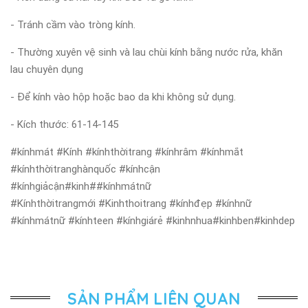
- Tránh cầm vào tròng kính.
- Thường xuyên vệ sinh và lau chùi kính bằng nước rửa, khăn
lau chuyên dụng
- Để kính vào hộp hoặc bao da khi không sử dụng.
- Kích thước: 61-14-145
#kínhmát #Kính #kínhthờitrang #kínhrâm #kínhmắt
#kínhthờitranghànquốc #kínhcận
#kínhgiảcận#kinh##kínhmátnữ
#Kínhthờitrangmới #Kinhthoitrang #kínhđẹp #kínhnữ
#kínhmátnữ #kínhteen #kínhgiárẻ #kinhnhua#kinhben#kinhdep
SẢN PHẨM LIÊN QUAN