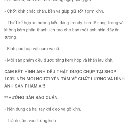
- Chốt kính chắc chắn, bền và giúp giữ tốt form kính.
- Thiết kế hợp xu hướng kiểu dáng trendy, tinh tế sang trọng và
không kém phần thanh lịch tạo cho bạn một ánh nhìn đầy ấn
tượng.
- Kính phù hợp với nam và nữ
- Mỗi sản phẩm đều được tặng kèm hộp và khăn lau kính.
CAM KẾT HÌNH ẢNH ĐỀU THẬT ĐƯỢC CHỤP TẠI SHOP
100% NÊN MỌI NGƯỜI YÊN TÂM VÊ CHẤT LƯỢNG VÀ HÌNH
ẢNH SẢN PHẨM Ạ!!!
**HƯỚNG DẪN BẢO QUẢN:
- Nên dùng cả hai tay khi đeo và gỡ kính.
- Tránh cầm vào tròng kính.