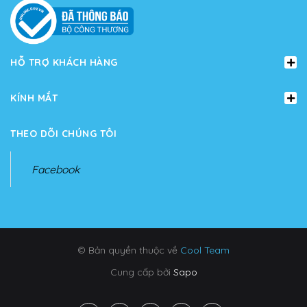
HỖ TRỢ KHÁCH HÀNG
KÍNH MẮT
THEO DÕI CHÚNG TÔI
Facebook
© Bản quyền thuộc về
Cool Team
Cung cấp bởi
Sapo