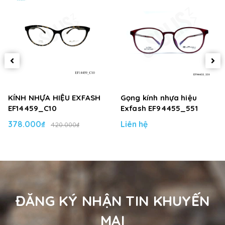
KÍNH NHỰA HIỆU EXFASH
Gọng kính nhựa hiệu
EF14459_C10
Exfash EF94455_551
378.000₫
Liên hệ
420.000₫
ĐĂNG KÝ NHẬN TIN KHUYẾN
MẠI