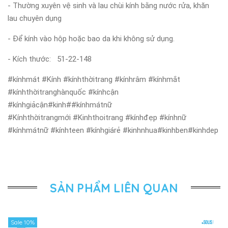
- Thường xuyên vệ sinh và lau chùi kính bằng nước rửa, khăn
lau chuyên dụng
- Để kính vào hộp hoặc bao da khi không sử dụng.
- Kích thước: 51-22-148
#kínhmát #Kính #kínhthờitrang #kínhrâm #kínhmắt
#kínhthờitranghànquốc #kínhcận
#kínhgiảcận#kinh##kínhmátnữ
#Kínhthờitrangmới #Kinhthoitrang #kínhđẹp #kínhnữ
#kínhmátnữ #kínhteen #kínhgiárẻ #kinhnhua#kinhben#kinhdep
SẢN PHẨM LIÊN QUAN
Sale 10%