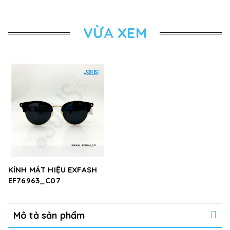
VỪA XEM
KÍNH MÁT HIỆU EXFASH
EF76963_C07
Mô tả sản phẩm