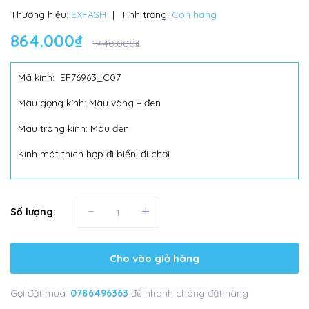
Thương hiệu:
EXFASH
|
Tình trạng:
Còn hàng
864.000₫
1.440.000₫
Mã kính: EF76963_C07
Màu gọng kính: Màu vàng + đen
Màu tròng kính: Màu đen
Kính mát thích hợp đi biển, đi chơi
-
+
Số lượng:
Cho vào giỏ hàng
Gọi đặt mua:
0786496363
để nhanh chóng đặt hàng