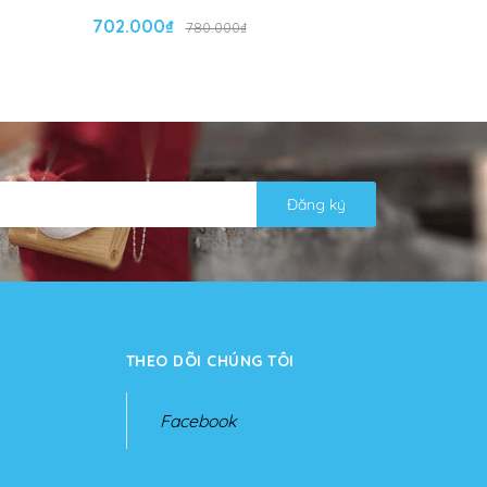
702.000₫
702.000
780.000₫
Đăng ký
THEO DÕI CHÚNG TÔI
Facebook