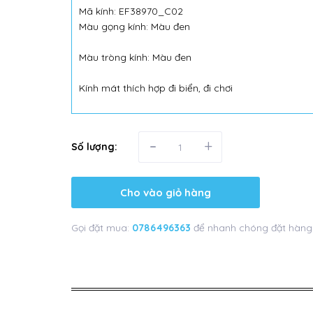
Mã kính: EF38970_C02
Màu gọng kính: Màu đen
Màu tròng kính: Màu đen
Kính mát thích hợp đi biển, đi chơi
-
+
Số lượng:
Cho vào giỏ hàng
Gọi đặt mua:
0786496363
để nhanh chóng đặt hàng