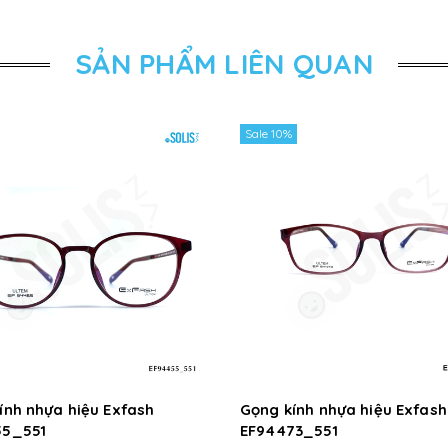
SẢN PHẨM LIÊN QUAN
Sale 10%
ính nhựa hiệu Exfash
Gọng kính nhựa hiệu Exfash
55_551
EF94473_551