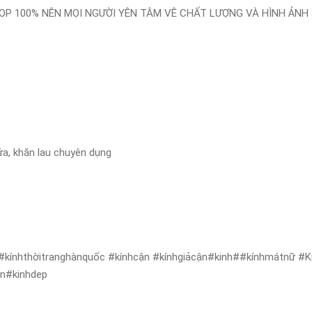
P 100% NÊN MỌI NGƯỜI YÊN TÂM VÊ CHẤT LƯỢNG VÀ HÌNH ẢNH 
ửa, khăn lau chuyên dụng
 #kínhthờitranghànquốc #kínhcận #kínhgiảcận#kinh##kínhmátnữ #Kí
en#kinhdep