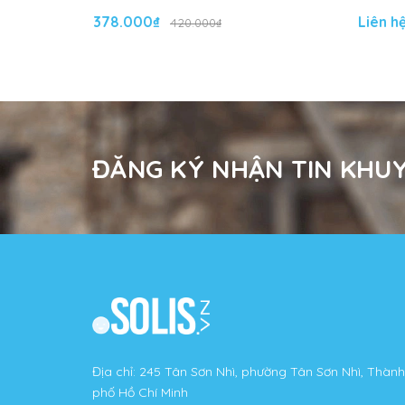
378.000₫
Liên h
420.000₫
ĐĂNG KÝ NHẬN TIN KHUY
Địa chỉ: 245 Tân Sơn Nhì, phường Tân Sơn Nhì, Thành
phố Hồ Chí Minh