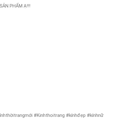
SẢN PHẨM Ạ!!!
nhthờitrangmới #Kinhthoitrang #kínhđẹp #kínhnữ