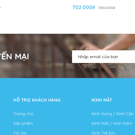
ệ
702.000₫
780.000₫
ẾN MẠI
HỖ TRỢ KHÁCH HÀNG
KÍNH MẮT
Trang chủ
Kính Gọng / Kính Cận
Sản phẩm
Kính Mát / Kính Râm
Tin tức
Kính Trẻ Em