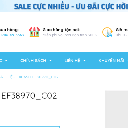
mua hàng:
Giao hàng tận nơi:
Giờ m
0786 49 6363
Miễn phí với hoá đơn trên 300K
8h00 -
C
CHÍNH SÁCH
LIÊN HỆ
KHUYẾN MÃI
MÁT HIỆU EXFASH EF38970_C02
 EF38970_C02