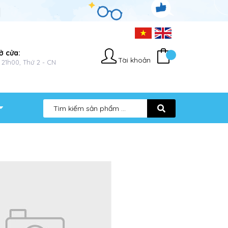
ở cửa:
Tài khoản
 21h00, Thứ 2 - CN