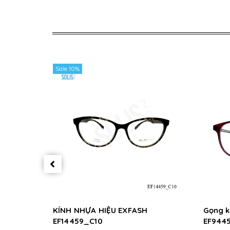
Sale 10%
KÍNH NHỰA HIỆU EXFASH
Gọng k
EF14459_C10
EF944