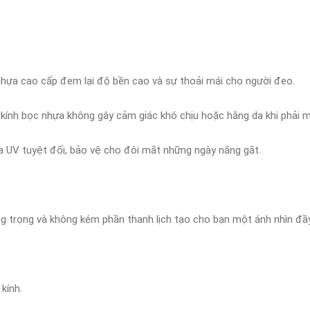
p nhựa cao cấp đem lại độ bền cao và sự thoải mái cho người đeo.
 kính bọc nhựa không gây cảm giác khó chịu hoặc hằng da khi phải ma
tia UV tuyệt đối, bảo vệ cho đôi mắt những ngày nắng gắt.
ang trọng và không kém phần thanh lịch tạo cho bạn một ánh nhìn đầ
kính.