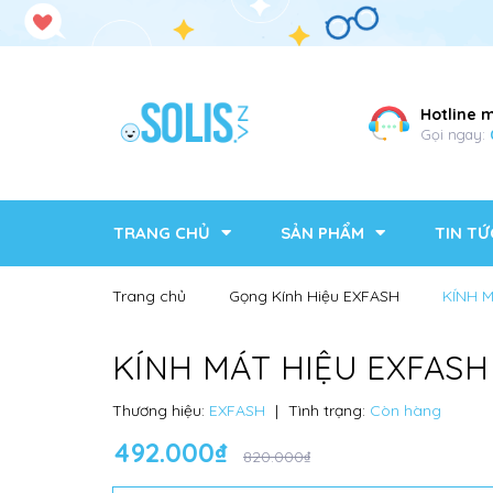
Hotline 
Gọi ngay:
TRANG CHỦ
SẢN PHẨM
TIN TỨ
Trang chủ
Gọng Kính Hiệu EXFASH
KÍNH 
KÍNH MÁT HIỆU EXFASH
Thương hiệu:
EXFASH
|
Tình trạng:
Còn hàng
492.000₫
820.000₫