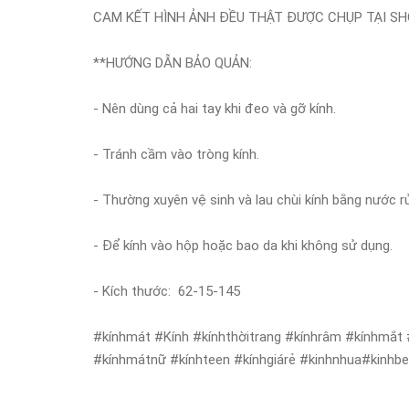
CAM KẾT HÌNH ẢNH ĐỀU THẬT ĐƯỢC CHỤP TẠI SHO
**HƯỚNG DẪN BẢO QUẢN:
- Nên dùng cả hai tay khi đeo và gỡ kính.
- Tránh cầm vào tròng kính.
- Thường xuyên vệ sinh và lau chùi kính bằng nước r
- Để kính vào hộp hoặc bao da khi không sử dụng.
- Kích thước: 62-15-145
#kínhmát #Kính #kínhthờitrang #kínhrâm #kínhmắt
#kínhmátnữ #kínhteen #kínhgiárẻ #kinhnhua#kinhb