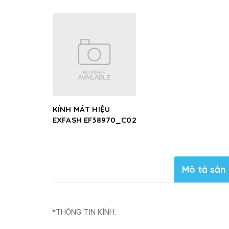
KÍNH MÁT HIỆU
EXFASH EF38970_C02
Mô tả sản
*THÔNG TIN KÍNH: