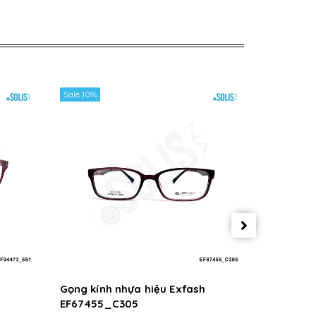
Sale 10%
Sale 10%
Gọng kính nhựa hiệu Exfash
Gọng kín
EF67455_C305
EF67455