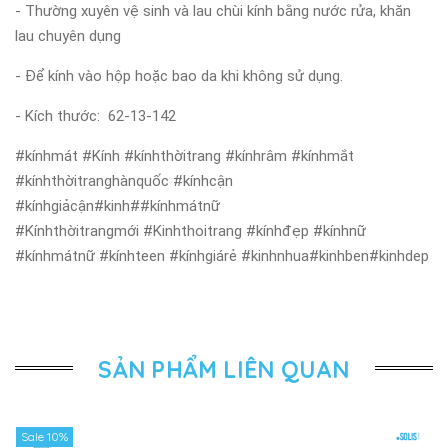
- Thường xuyên vệ sinh và lau chùi kính bằng nước rửa, khăn
lau chuyên dụng
- Để kính vào hộp hoặc bao da khi không sử dụng.
- Kích thước:
62-13-142
#kínhmát #Kính #kínhthờitrang #kínhrâm #kínhmắt
#kínhthờitranghànquốc #kínhcận
#kínhgiảcận#kinh##kínhmátnữ
#Kínhthờitrangmới #Kinhthoitrang #kínhđẹp #kínhnữ
#kínhmátnữ #kínhteen #kínhgiárẻ #kinhnhua#kinhben#kinhdep
SẢN PHẨM LIÊN QUAN
Sale 10%