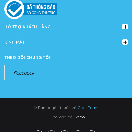
HỖ TRỢ KHÁCH HÀNG
KÍNH MẮT
THEO DÕI CHÚNG TÔI
Facebook
© Bản quyền thuộc về
Cool Team
Cung cấp bởi
Sapo