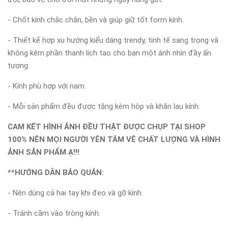
- Chốt kính chắc chắn, bền và giúp giữ tốt form kính.
- Thiết kế hợp xu hướng kiểu dáng trendy, tinh tế sang trọng và
không kém phần thanh lịch tạo cho bạn một ánh nhìn đầy ấn
tượng.
- Kính phù hợp với nam.
- Mỗi sản phẩm đều được tặng kèm hộp và khăn lau kính.
CAM KẾT HÌNH ẢNH ĐỀU THẬT ĐƯỢC CHỤP TẠI SHOP
100% NÊN MỌI NGƯỜI YÊN TÂM VÊ CHẤT LƯỢNG VÀ HÌNH
ẢNH SẢN PHẨM Ạ!!!
**HƯỚNG DẪN BẢO QUẢN:
- Nên dùng cả hai tay khi đeo và gỡ kính.
- Tránh cầm vào tròng kính.