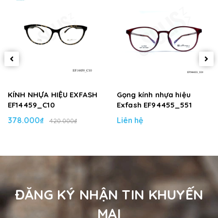
KÍNH NHỰA HIỆU EXFASH
Gọng kính nhựa hiệu
EF14459_C10
Exfash EF94455_551
378.000₫
Liên hệ
420.000₫
ĐĂNG KÝ NHẬN TIN KHUYẾN
MẠI