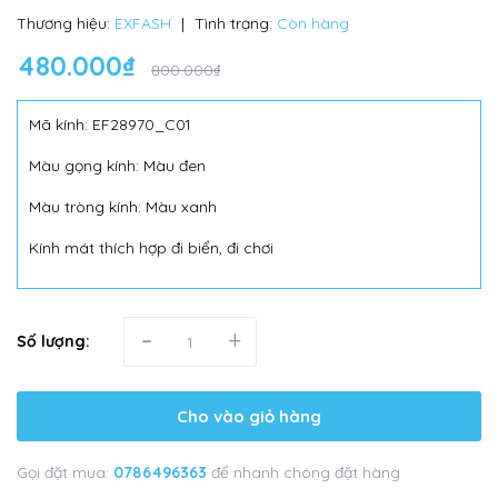
Thương hiệu:
EXFASH
|
Tình trạng:
Còn hàng
480.000₫
800.000₫
Mã kính: EF28970_C01
Màu gọng kính: Màu đen
Màu tròng kính: Màu xanh
Kính mát thích hợp đi biển, đi chơi
-
+
Số lượng:
Cho vào giỏ hàng
Gọi đặt mua:
0786496363
để nhanh chóng đặt hàng