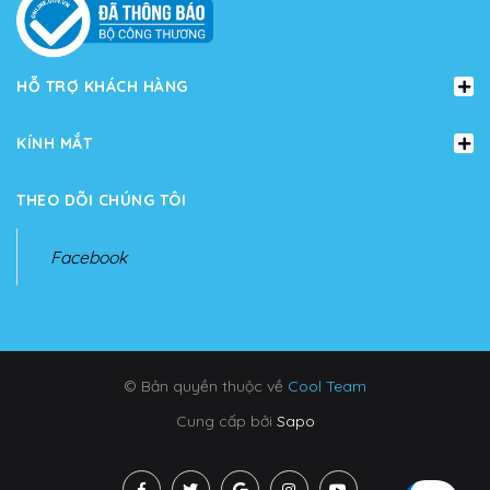
HỖ TRỢ KHÁCH HÀNG
KÍNH MẮT
THEO DÕI CHÚNG TÔI
Facebook
© Bản quyền thuộc về
Cool Team
Cung cấp bởi
Sapo