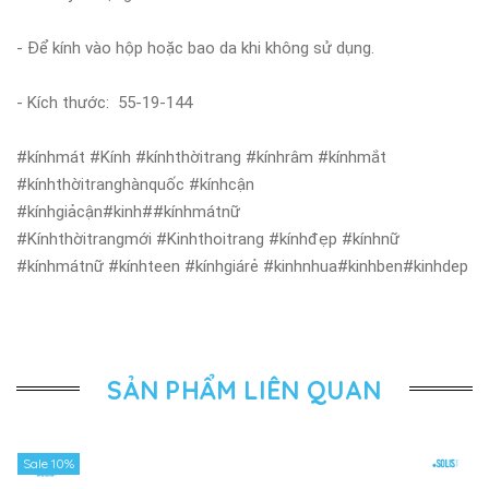
- Để kính vào hộp hoặc bao da khi không sử dụng.
- Kích thước: 55-19-144
#kínhmát #Kính #kínhthờitrang #kínhrâm #kínhmắt
#kínhthờitranghànquốc #kínhcận
#kínhgiảcận#kinh##kínhmátnữ
#Kínhthờitrangmới #Kinhthoitrang #kínhđẹp #kínhnữ
#kínhmátnữ #kínhteen #kínhgiárẻ #kinhnhua#kinhben#kinhdep
SẢN PHẨM LIÊN QUAN
Sale 10%