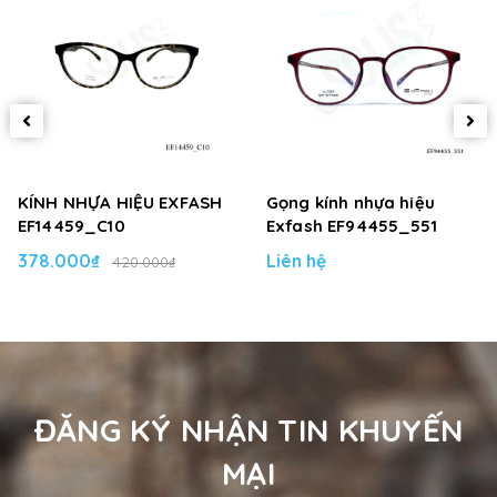
KÍNH NHỰA HIỆU EXFASH
Gọng kính nhựa hiệu
EF14459_C10
Exfash EF94455_551
378.000₫
Liên hệ
420.000₫
ĐĂNG KÝ NHẬN TIN KHUYẾN
MẠI