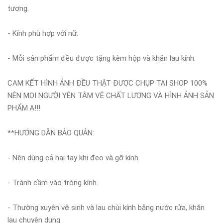
tượng.
- Kính phù hợp với nữ.
- Mỗi sản phẩm đều được tặng kèm hộp và khăn lau kính.
CAM KẾT HÌNH ẢNH ĐỀU THẬT ĐƯỢC CHỤP TẠI SHOP 100%
NÊN MỌI NGƯỜI YÊN TÂM VÊ CHẤT LƯỢNG VÀ HÌNH ẢNH SẢN
PHẨM Ạ!!!
**HƯỚNG DẪN BẢO QUẢN:
- Nên dùng cả hai tay khi đeo và gỡ kính.
- Tránh cầm vào tròng kính.
- Thường xuyên vệ sinh và lau chùi kính bằng nước rửa, khăn
lau chuyên dụng