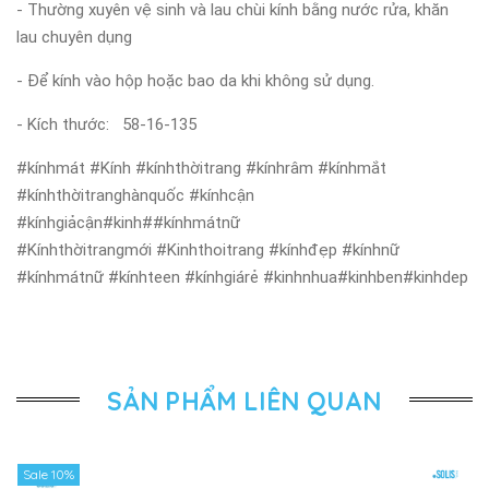
- Thường xuyên vệ sinh và lau chùi kính bằng nước rửa, khăn
lau chuyên dụng
- Để kính vào hộp hoặc bao da khi không sử dụng.
- Kích thước: 58-16-135
#kínhmát #Kính #kínhthờitrang #kínhrâm #kínhmắt
#kínhthờitranghànquốc #kínhcận
#kínhgiảcận#kinh##kínhmátnữ
#Kínhthờitrangmới #Kinhthoitrang #kínhđẹp #kínhnữ
#kínhmátnữ #kínhteen #kínhgiárẻ #kinhnhua#kinhben#kinhdep
SẢN PHẨM LIÊN QUAN
Sale 10%