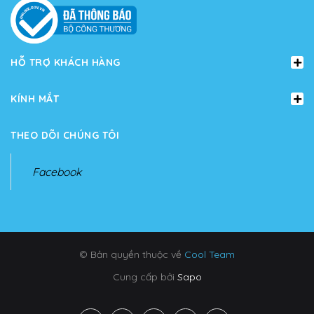
HỖ TRỢ KHÁCH HÀNG
KÍNH MẮT
THEO DÕI CHÚNG TÔI
Facebook
© Bản quyền thuộc về
Cool Team
Cung cấp bởi
Sapo