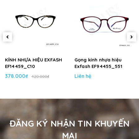
KÍNH NHỰA HIỆU EXFASH
Gọng kính nhựa hiệu
EF14459_C10
Exfash EF94455_551
378.000₫
Liên hệ
420.000₫
ĐĂNG KÝ NHẬN TIN KHUYẾN
MẠI