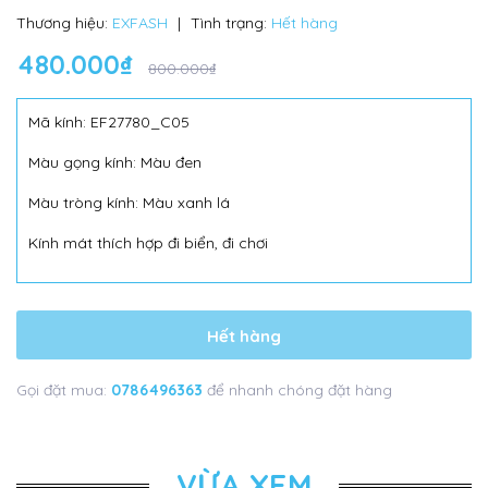
Thương hiệu:
EXFASH
|
Tình trạng:
Hết hàng
480.000₫
800.000₫
Mã kính: EF27780_C05
Màu gọng kính: Màu đen
Màu tròng kính: Màu xanh lá
Kính mát thích hợp đi biển, đi chơi
Hết hàng
Gọi đặt mua:
0786496363
để nhanh chóng đặt hàng
VỪA XEM