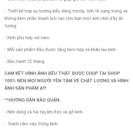
- Thiết kế hợp xu hướng kiểu dáng trendy, tinh tế sang trọng và
không kém phần thanh lịch tạo cho bạn một ánh nhìn đầy ấn
tượng.
- Kính phù hợp với nam.
- Mỗi sản phẩm đều được tặng kèm hộp và khăn lau kính.
- Bảo hành 12 tháng.
CAM KẾT HÌNH ẢNH ĐỀU THẬT ĐƯỢC CHỤP TẠI SHOP
100% NÊN MỌI NGƯỜI YÊN TÂM VÊ CHẤT LƯỢNG VÀ HÌNH
ẢNH SẢN PHẨM Ạ!!!
**HƯỚNG DẪN BẢO QUẢN:
- Nên dùng cả hai tay khi đeo và gỡ kính.
- Tránh cầm vào tròng kính.