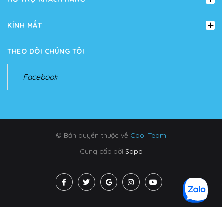
KÍNH MẮT
THEO DÕI CHÚNG TÔI
Facebook
© Bản quyền thuộc về
Cool Team
Cung cấp bởi
Sapo