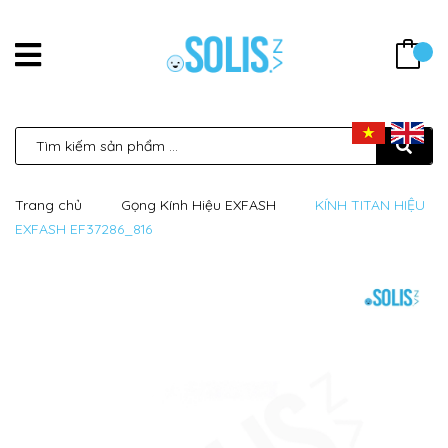
Trang chủ
Gọng Kính Hiệu EXFASH
KÍNH TITAN HIỆU
EXFASH EF37286_816