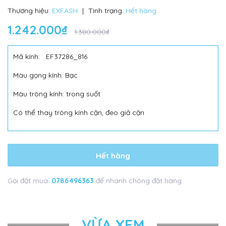
Thương hiệu:
EXFASH
|
Tình trạng:
Hết hàng
1.242.000₫
1.380.000₫
Mã kính:
EF37286_816
Màu gọng kính: Bạc
Màu tròng kính: trong suốt
Có thể thay tròng kính cận, đeo giả cận
Hết hàng
Gọi đặt mua:
0786496363
để nhanh chóng đặt hàng
VỪA XEM