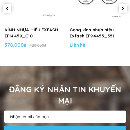
KÍNH NHỰA HIỆU EXFASH
Gọng kính nhựa hiệu
EF14459_C10
Exfash EF94455_551
378.000₫
Liên hệ
420.000₫
ĐĂNG KÝ NHẬN TIN KHUYẾN
MẠI