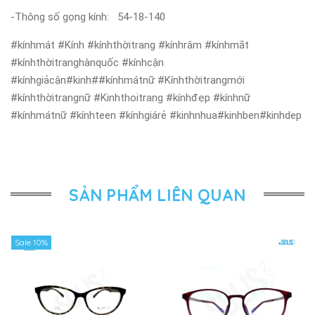
-Thông số gọng kính:
54-18-140
#kínhmát #Kính #kínhthờitrang #kínhrâm #kínhmắt
#kínhthờitranghànquốc #kínhcận
#kínhgiảcận#kinh##kínhmátnữ #Kínhthờitrangmới
#kínhthờitrangnữ #Kinhthoitrang #kínhđẹp #kínhnữ
#kínhmátnữ #kínhteen #kínhgiárẻ #kinhnhua#kinhben#kinhdep
SẢN PHẨM LIÊN QUAN
Sale 10%