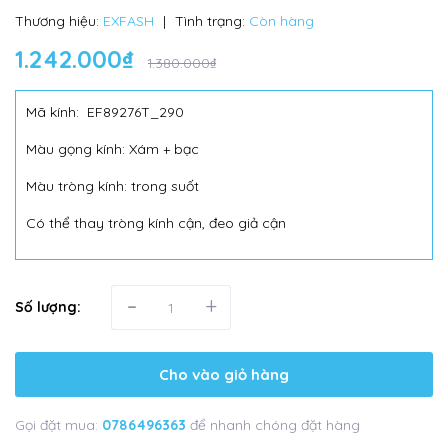
Thương hiệu:
EXFASH
|
Tình trạng:
Còn hàng
1.242.000₫
1.380.000₫
Mã kính: EF89276T_290
Màu gọng kính: Xám + bạc
Màu tròng kính: trong suốt
Có thể thay tròng kính cận, đeo giả cận
-
+
Số lượng:
Cho vào giỏ hàng
Gọi đặt mua:
0786496363
để nhanh chóng đặt hàng