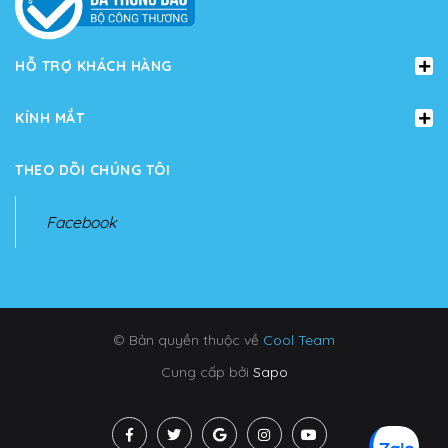
HỖ TRỢ KHÁCH HÀNG
KÍNH MẮT
THEO DÕI CHÚNG TÔI
Facebook
© Bản quyền thuộc về
Cool Team
Cung cấp bởi
Sapo