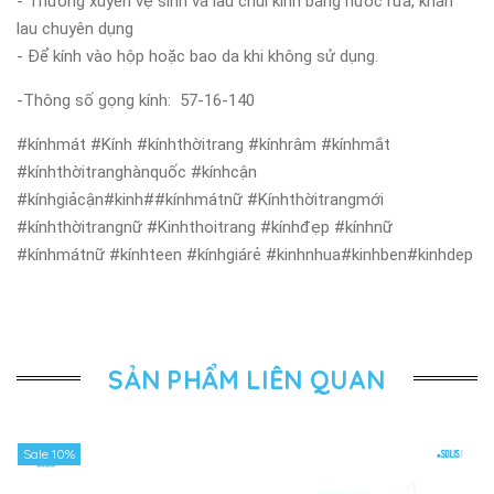
- Thường xuyên vệ sinh và lau chùi kính bằng nước rửa, khăn
lau chuyên dụng
- Để kính vào hộp hoặc bao da khi không sử dụng.
-Thông số gọng kính:
57-16-140
#kínhmát #Kính #kínhthờitrang #kínhrâm #kínhmắt
#kínhthờitranghànquốc #kínhcận
#kínhgiảcận#kinh##kínhmátnữ #Kínhthờitrangmới
#kínhthờitrangnữ #Kinhthoitrang #kínhđẹp #kínhnữ
#kínhmátnữ #kínhteen #kínhgiárẻ #kinhnhua#kinhben#kinhdep
SẢN PHẨM LIÊN QUAN
Sale 10%