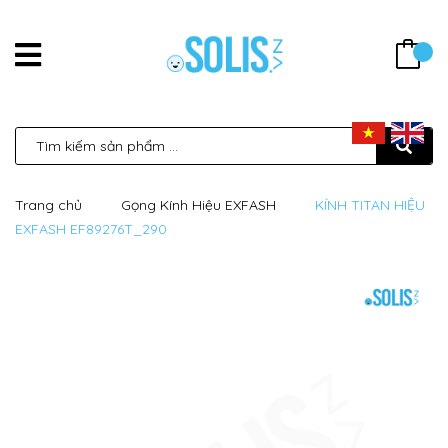
Trang chủ
Gọng Kính Hiệu EXFASH
KÍNH TITAN HIỆU
EXFASH EF89276T_290