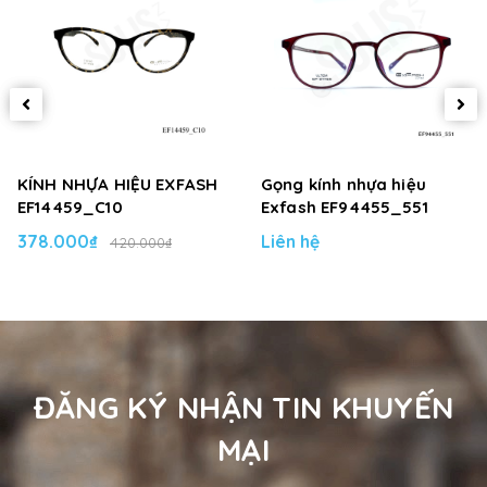
KÍNH NHỰA HIỆU EXFASH
Gọng kính nhựa hiệu
EF14459_C10
Exfash EF94455_551
378.000₫
Liên hệ
420.000₫
ĐĂNG KÝ NHẬN TIN KHUYẾN
MẠI