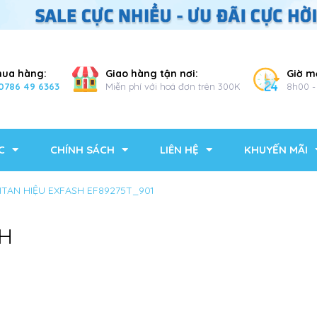
mua hàng:
Giao hàng tận nơi:
Giờ m
0786 49 6363
Miễn phí với hoá đơn trên 300K
8h00 -
C
CHÍNH SÁCH
LIÊN HỆ
KHUYẾN MÃI
ITAN HIỆU EXFASH EF89275T_901
SH