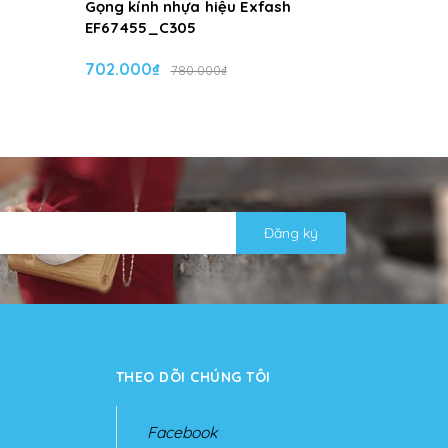
Gọng kính nhựa hiệu Exfash
Gọng kín
EF67455_C305
EF67455
702.000₫
702.000
780.000₫
Đăng ký
THEO DÕI CHÚNG TÔI
Facebook