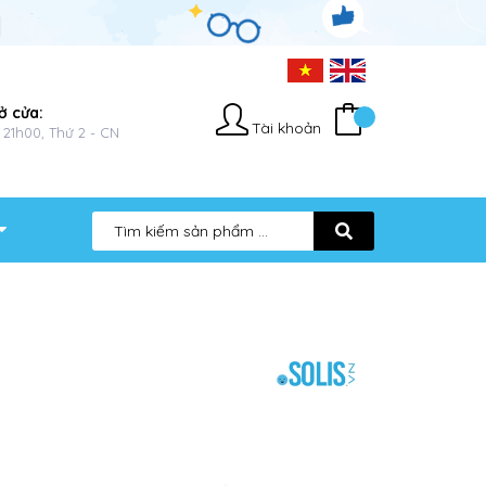
ở cửa:
Tài khoản
 21h00, Thứ 2 - CN