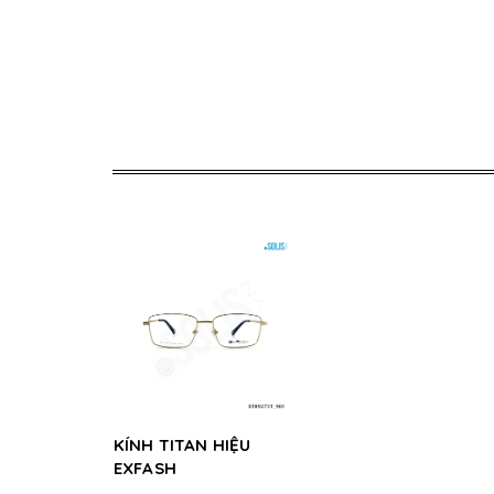
KÍNH TITAN HIỆU
EXFASH
EF89275T_901