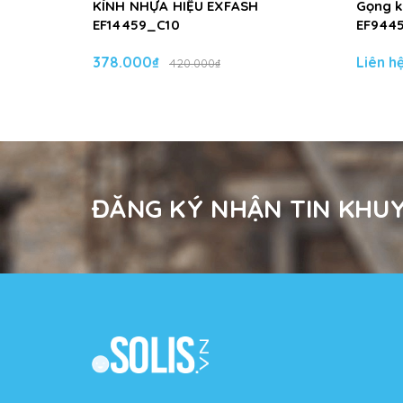
KÍNH NHỰA HIỆU EXFASH
Gọng k
EF14459_C10
EF944
378.000₫
Liên h
420.000₫
ĐĂNG KÝ NHẬN TIN KHUY