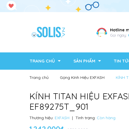
Hotline 
Gọi ngay:
TRANG CHỦ
SẢN PHẨM
TIN TỨ
Trang chủ
Gọng Kính Hiệu EXFASH
KÍNH T
KÍNH TITAN HIỆU EXFA
EF89275T_901
Thương hiệu:
EXFASH
|
Tình trạng:
Còn hàng
1.242.000₫