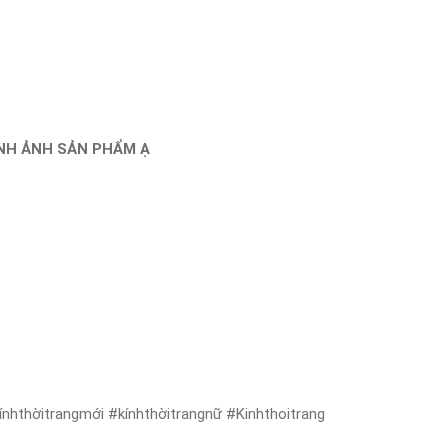
ÌNH ẢNH SẢN PHẨM Ạ
nhthờitrangmới #kínhthờitrangnữ #Kinhthoitrang