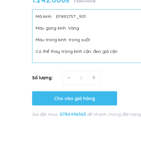
1.380.000₫
Mã kính: EF89275T_901
Màu gọng kính: Vàng
Màu tròng kính: trong suốt
Có thể thay tròng kính cận, đeo giả cận
-
+
Số lượng:
Cho vào giỏ hàng
Gọi đặt mua:
0786496363
để nhanh chóng đặt hàng