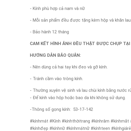
- Kính phù hợp cả nam và nữ
- Mỗi sản phẩm đều được tặng kèm hộp và khăn lau 
- Bảo hành 12 tháng
CAM KẾT HÌNH ẢNH ĐỀU THẬT ĐƯỢC CHỤP TẠI
HƯỚNG DẪN BẢO QUẢN:
- Nên dùng cả hai tay khi đeo và gỡ kính.
- Tránh cầm vào tròng kính.
- Thường xuyên vệ sinh và lau chùi kính bằng nước r
- Để kính vào hộp hoặc bao da khi không sử dụng.
-Thông số gọng kính: 53-17-142
#kínhmát #Kính #kínhthờitrang #kínhrâm #kínhmắt 
#kínhđẹp #kínhnữ #kínhmátnữ #kínhteen #kínhgiár