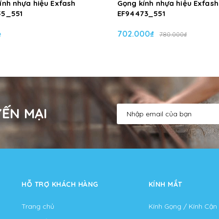
ính nhựa hiệu Exfash
Gọng kính nhựa hiệu Exfash
55_551
EF94473_551
ệ
702.000₫
780.000₫
ẾN MẠI
HỖ TRỢ KHÁCH HÀNG
KÍNH MẮT
Trang chủ
Kính Gọng / Kính Cận