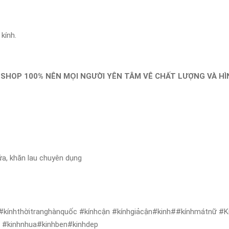
kính.
 SHOP 100% NÊN MỌI NGƯỜI YÊN TÂM VÊ CHẤT LƯỢNG VÀ H
ửa, khăn lau chuyên dụng
#kínhthờitranghànquốc #kínhcận #kínhgiảcận#kinh##kínhmátnữ #Kí
ẻ #kinhnhua#kinhben#kinhdep