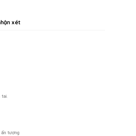
hận xét
tai.
y ấn tượng