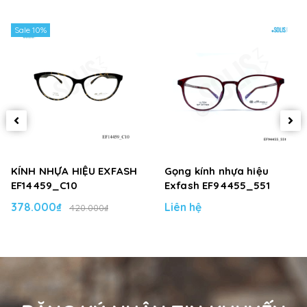
Sale 10%
KÍNH NHỰA HIỆU EXFASH
Gọng kính nhựa hiệu
EF14459_C10
Exfash EF94455_551
378.000₫
Liên hệ
420.000₫