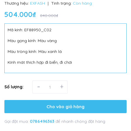
Thương hiệu:
EXFASH
|
Tình trạng:
Còn hàng
504.000₫
840.000₫
Mã kính: EF88950_C02
Màu gọng kính: Màu vàng
Màu tròng kính: Màu xanh lá
Kính mát thích hợp đi biển, đi chơi
-
+
Số lượng:
Cho vào giỏ hàng
Gọi đặt mua:
0786496363
để nhanh chóng đặt hàng