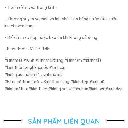
- Tránh cầm vào tròng kính.
- Thường xuyên vệ sinh và lau chùi kính bằng nước rửa, khăn
lau chuyên dụng
- Để kính vào hộp hoặc bao da khi không sử dụng.
- Kích thước: 61-16-145
#kínhmát #Kính #kínhthờitrang #kínhrâm #kínhmắt
#kínhthờitranghànquốc #kínhcận
#kínhgiảcận#kinh##kínhmátnữ
#Kínhthờitrangmới #Kinhthoitrang #kínhđẹp #kínhnữ
#kínhmátnữ #kínhteen #kínhgiárẻ #kinhnhua#kinhben#kinhdep
SẢN PHẨM LIÊN QUAN