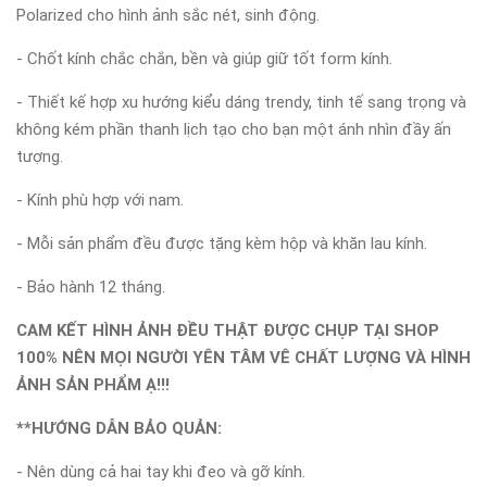
Polarized cho hình ảnh sắc nét, sinh động.
- Chốt kính chắc chắn, bền và giúp giữ tốt form kính.
- Thiết kế hợp xu hướng kiểu dáng trendy, tinh tế sang trọng và
không kém phần thanh lịch tạo cho bạn một ánh nhìn đầy ấn
tượng.
- Kính phù hợp với nam.
- Mỗi sản phẩm đều được tặng kèm hộp và khăn lau kính.
- Bảo hành 12 tháng.
CAM KẾT HÌNH ẢNH ĐỀU THẬT ĐƯỢC CHỤP TẠI SHOP
100% NÊN MỌI NGƯỜI YÊN TÂM VÊ CHẤT LƯỢNG VÀ HÌNH
ẢNH SẢN PHẨM Ạ!!!
**HƯỚNG DẪN BẢO QUẢN:
- Nên dùng cả hai tay khi đeo và gỡ kính.