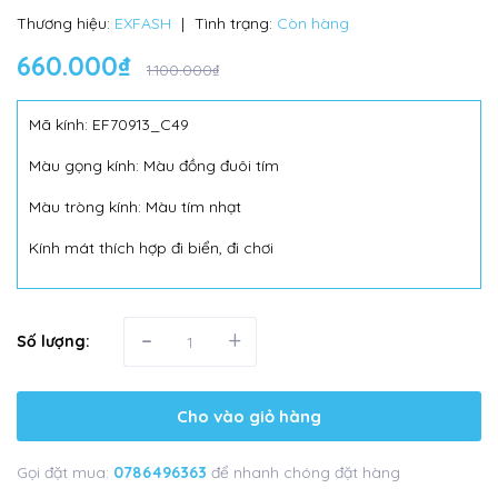
Thương hiệu:
EXFASH
|
Tình trạng:
Còn hàng
660.000₫
1.100.000₫
Mã kính: EF70913_C49
Màu gọng kính: Màu đồng đuôi tím
Màu tròng kính: Màu tím nhạt
Kính mát thích hợp đi biển, đi chơi
-
+
Số lượng:
Cho vào giỏ hàng
Gọi đặt mua:
0786496363
để nhanh chóng đặt hàng