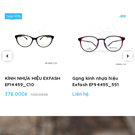
Sale 10%
KÍNH NHỰA HIỆU EXFASH
Gọng kính nhựa hiệu
EF14459_C10
Exfash EF94455_551
378.000₫
Liên hệ
420.000₫