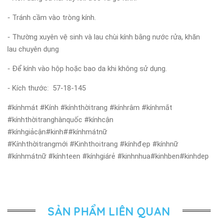
- Tránh cầm vào tròng kính.
- Thường xuyên vệ sinh và lau chùi kính bằng nước rửa, khăn
lau chuyên dụng
- Để kính vào hộp hoặc bao da khi không sử dụng.
- Kích thước: 57-18-145
#kínhmát #Kính #kínhthờitrang #kínhrâm #kínhmắt
#kínhthờitranghànquốc #kínhcận
#kínhgiảcận#kinh##kínhmátnữ
#Kínhthờitrangmới #Kinhthoitrang #kínhđẹp #kínhnữ
#kínhmátnữ #kínhteen #kínhgiárẻ #kinhnhua#kinhben#kinhdep
SẢN PHẨM LIÊN QUAN