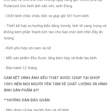
Polarized cho hình ảnh sắc nét, sinh động.
- Chốt kính chắc chắn, bền và giúp giữ tốt form kính.
- Thiết kế hợp xu hướng kiểu dáng trendy, tinh tế sang trọng và
không kém phần thanh lịch tạo cho bạn một ánh nhìn đầy ấn
tượng.
- Kính phù hợp với nam và nữ.
- Mỗi sản phẩm đều được tặng kèm hộp và khăn lau kính.
- Bảo hành 12 tháng.
CAM KẾT HÌNH ẢNH ĐỀU THẬT ĐƯỢC CHỤP TẠI SHOP
100% NÊN MỌI NGƯỜI YÊN TÂM VÊ CHẤT LƯỢNG VÀ HÌNH
ẢNH SẢN PHẨM Ạ!!!
**HƯỚNG DẪN BẢO QUẢN:
- Nên dùng cả hai tay khi đeo và gỡ kính.