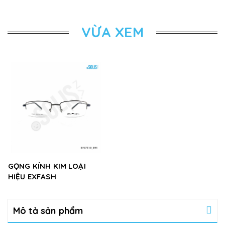
VỪA XEM
GỌNG KÍNH KIM LOẠI
HIỆU EXFASH
EF37510_891
Mô tả sản phẩm