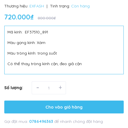
Thương hiệu:
EXFASH
|
Tình trạng:
Còn hàng
720.000₫
800.000₫
Mã kính: EF37510_891
Màu gọng kính: Xám
Màu tròng kính: trong suốt
Có thể thay tròng kính cận, đeo giả cận
-
+
Số lượng:
Cho vào giỏ hàng
Gọi đặt mua:
0786496363
để nhanh chóng đặt hàng