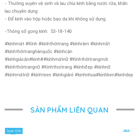
- Thường xuyên vệ sinh và lau chùi kính bằng nước rửa, khăn
lau chuyên dụng
- Để kính vào hộp hoặc bao da khi không sử dụng.
-Thông số gọng kính: 53-18-140
#kínhmát #Kính #kínhthờitrang #kínhrâm #kínhmắt
#kínhthờitranghànquốc #kínhcận
#kínhgiảcận#kinh##kínhmátnữ #Kínhthờitrangmới
#kínhthờitrangnữ #Kinhthoitrang #kínhđẹp #kínhnữ
#kínhmátnữ #kínhteen #kínhgiárẻ #kinhnhua#kinhben#kinhdep
SẢN PHẨM LIÊN QUAN
Sale 10%