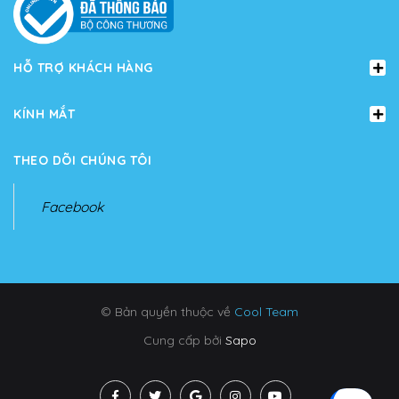
HỖ TRỢ KHÁCH HÀNG
KÍNH MẮT
THEO DÕI CHÚNG TÔI
Facebook
© Bản quyền thuộc về
Cool Team
Cung cấp bởi
Sapo