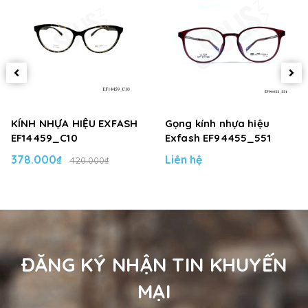
KÍNH NHỰA HIỆU EXFASH
Gọng kính nhựa hiệu
EF14459_C10
Exfash EF94455_551
378.000₫
Liên hệ
420.000₫
ĐĂNG KÝ NHẬN TIN KHUYẾN
MẠI