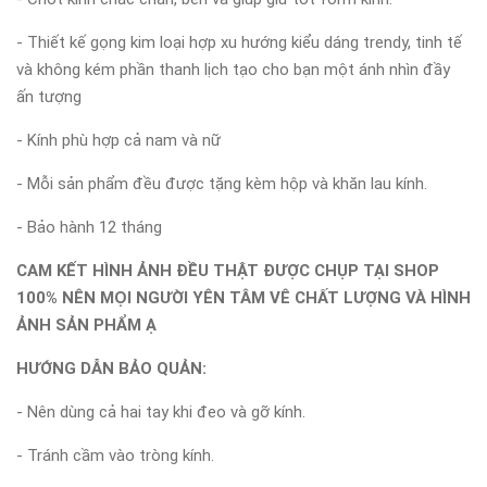
- Thiết kế gọng kim loại hợp xu hướng kiểu dáng trendy, tinh tế
và không kém phần thanh lịch tạo cho bạn một ánh nhìn đầy
ấn tượng
- Kính phù hợp cả nam và nữ
- Mỗi sản phẩm đều được tặng kèm hộp và khăn lau kính.
- Bảo hành 12 tháng
CAM KẾT HÌNH ẢNH ĐỀU THẬT ĐƯỢC CHỤP TẠI SHOP
100% NÊN MỌI NGƯỜI YÊN TÂM VÊ CHẤT LƯỢNG VÀ HÌNH
ẢNH SẢN PHẨM Ạ
HƯỚNG DẪN BẢO QUẢN:
- Nên dùng cả hai tay khi đeo và gỡ kính.
- Tránh cầm vào tròng kính.