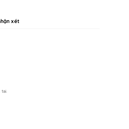
hận xét
tai.