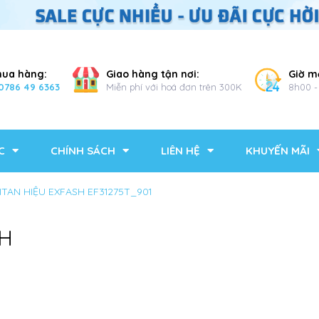
mua hàng:
Giao hàng tận nơi:
Giờ m
0786 49 6363
Miễn phí với hoá đơn trên 300K
8h00 -
C
CHÍNH SÁCH
LIÊN HỆ
KHUYẾN MÃI
ITAN HIỆU EXFASH EF31275T_901
SH