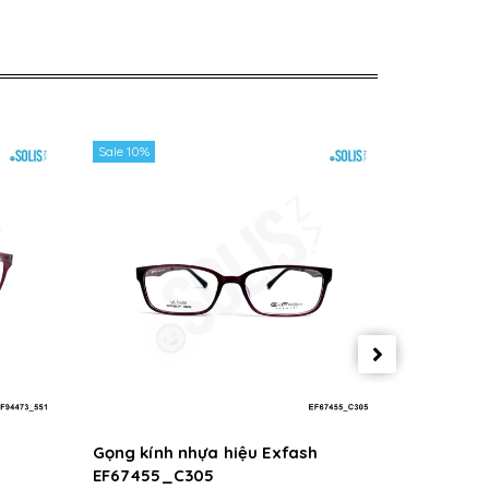
Sale 10%
Sale 10%
Gọng kính nhựa hiệu Exfash
Gọng kín
EF67455_C305
EF67455