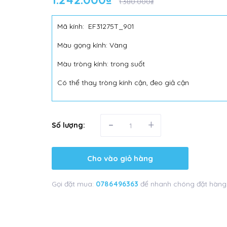
1.380.000₫
Mã kính: EF31275T_901
Màu gọng kính: Vàng
Màu tròng kính: trong suốt
Có thể thay tròng kính cận, đeo giả cận
-
+
Số lượng:
Cho vào giỏ hàng
Gọi đặt mua:
0786496363
để nhanh chóng đặt hàng