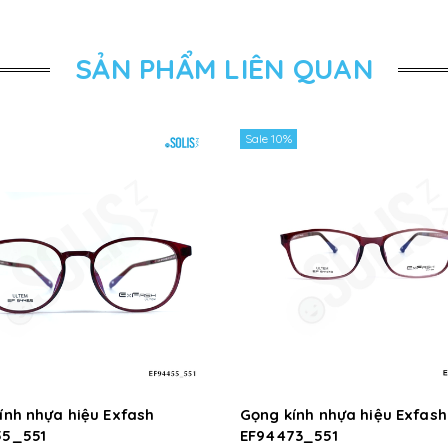
SẢN PHẨM LIÊN QUAN
Sale 10%
ính nhựa hiệu Exfash
Gọng kính nhựa hiệu Exfash
55_551
EF94473_551