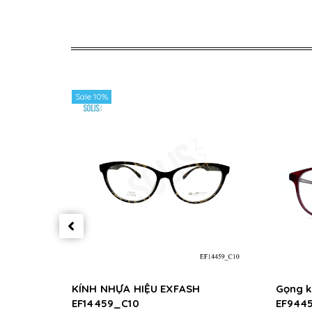
Sale 10%
KÍNH NHỰA HIỆU EXFASH
Gọng k
EF14459_C10
EF944