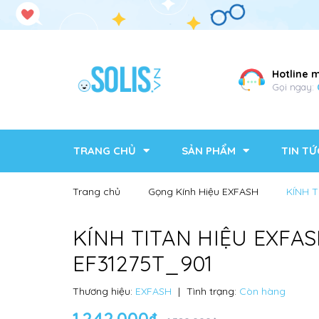
Hotline 
Gọi ngay:
TRANG CHỦ
SẢN PHẨM
TIN TỨ
Trang chủ
Gọng Kính Hiệu EXFASH
KÍNH T
KÍNH TITAN HIỆU EXFA
EF31275T_901
Thương hiệu:
EXFASH
|
Tình trạng:
Còn hàng
1.242.000₫