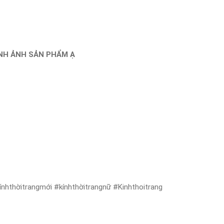
ÌNH ẢNH SẢN PHẨM Ạ
nhthờitrangmới #kínhthờitrangnữ #Kinhthoitrang