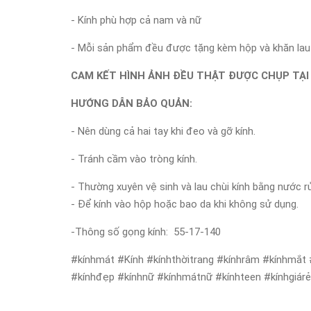
- Kính phù hợp cả nam và nữ
- Mỗi sản phẩm đều được tặng kèm hộp và khăn lau 
CAM KẾT HÌNH ẢNH ĐỀU THẬT ĐƯỢC CHỤP TẠI
HƯỚNG DẪN BẢO QUẢN:
- Nên dùng cả hai tay khi đeo và gỡ kính.
- Tránh cầm vào tròng kính.
- Thường xuyên vệ sinh và lau chùi kính bằng nước r
- Để kính vào hộp hoặc bao da khi không sử dụng.
-Thông số gọng kính: 55-17-140
#kínhmát #Kính #kínhthờitrang #kínhrâm #kínhmắt 
#kínhđẹp #kínhnữ #kínhmátnữ #kínhteen #kínhgiár