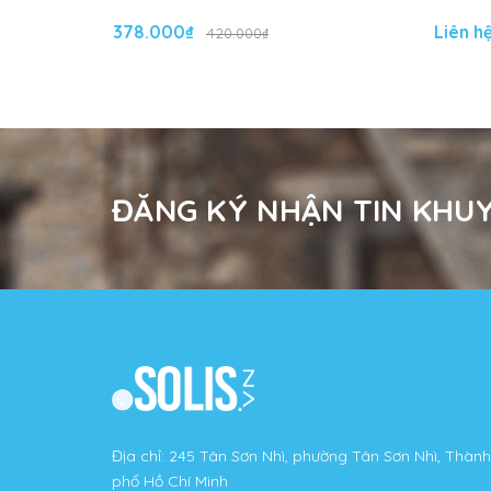
378.000₫
Liên h
420.000₫
ĐĂNG KÝ NHẬN TIN KHUY
Địa chỉ: 245 Tân Sơn Nhì, phường Tân Sơn Nhì, Thành
phố Hồ Chí Minh