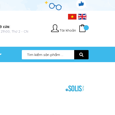
ở cửa:
Tài khoản
 21h00, Thứ 2 - CN