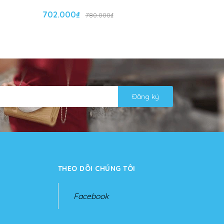
702.000₫
702.000
780.000₫
Đăng ký
THEO DÕI CHÚNG TÔI
Facebook