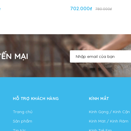
ệ
702.000₫
780.000₫
ẾN MẠI
HỖ TRỢ KHÁCH HÀNG
KÍNH MẮT
Trang chủ
Kính Gọng / Kính Cận
Sản phẩm
Kính Mát / Kính Râm
Tin tức
Kính Trẻ Em