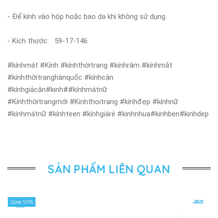
- Để kính vào hộp hoặc bao da khi không sử dụng.
- Kích thước:
59-17-146
#kínhmát #Kính #kínhthờitrang #kínhrâm #kínhmắt
#kínhthờitranghànquốc #kínhcận
#kínhgiảcận#kinh##kínhmátnữ
#Kínhthờitrangmới #Kinhthoitrang #kínhđẹp #kínhnữ
#kínhmátnữ #kínhteen #kínhgiárẻ #kinhnhua#kinhben#kinhdep
SẢN PHẨM LIÊN QUAN
Sale 10%