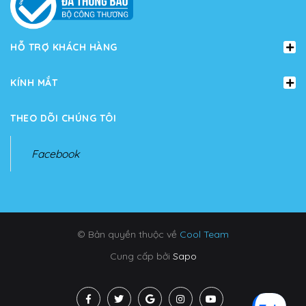
HỖ TRỢ KHÁCH HÀNG
KÍNH MẮT
THEO DÕI CHÚNG TÔI
Facebook
© Bản quyền thuộc về
Cool Team
Cung cấp bởi
Sapo