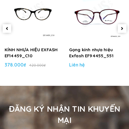
KÍNH NHỰA HIỆU EXFASH
Gọng kính nhựa hiệu
EF14459_C10
Exfash EF94455_551
378.000₫
Liên hệ
420.000₫
ĐĂNG KÝ NHẬN TIN KHUYẾN
MẠI