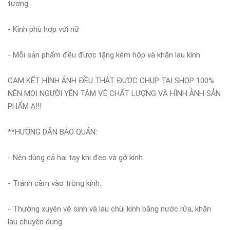
tượng.
- Kính phù hợp với nữ
- Mỗi sản phẩm đều được tặng kèm hộp và khăn lau kính.
CAM KẾT HÌNH ẢNH ĐỀU THẬT ĐƯỢC CHỤP TẠI SHOP 100%
NÊN MỌI NGƯỜI YÊN TÂM VÊ CHẤT LƯỢNG VÀ HÌNH ẢNH SẢN
PHẨM Ạ!!!
**HƯỚNG DẪN BẢO QUẢN:
- Nên dùng cả hai tay khi đeo và gỡ kính.
- Tránh cầm vào tròng kính.
- Thường xuyên vệ sinh và lau chùi kính bằng nước rửa, khăn
lau chuyên dụng