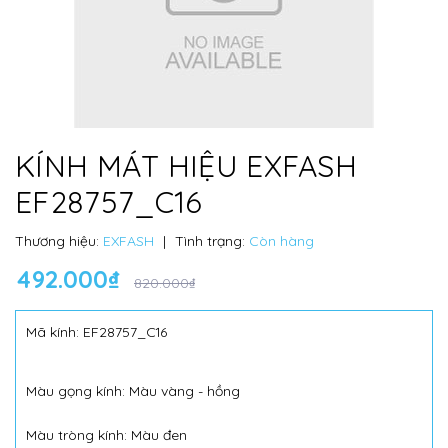
KÍNH MÁT HIỆU EXFASH
EF28757_C16
Thương hiệu:
EXFASH
|
Tình trạng:
Còn hàng
492.000₫
820.000₫
Mã kính: EF28757_C16
Màu gọng kính: Màu vàng - hồng
Màu tròng kính: Màu đen