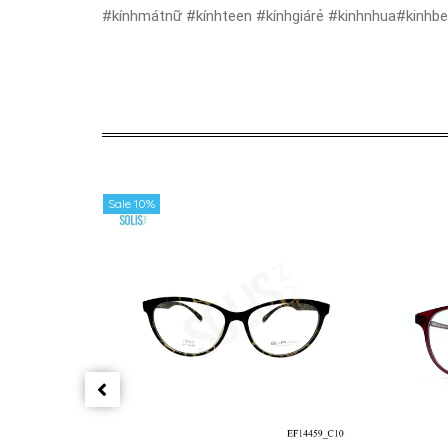
#kínhmátnữ #kínhteen #kínhgiárẻ #kinhnhua#kinhb
Sale 10%