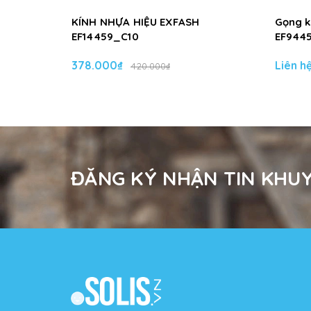
KÍNH NHỰA HIỆU EXFASH
Gọng k
EF14459_C10
EF944
378.000₫
Liên h
420.000₫
ĐĂNG KÝ NHẬN TIN KHUY