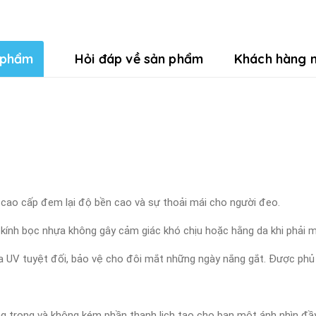
 phẩm
Hỏi đáp về sản phẩm
Khách hàng n
ựa cao cấp đem lại độ bền cao và sự thoải mái cho người đeo.
 kính bọc nhựa không gây cảm giác khó chịu hoặc hằng da khi phải ma
tia UV tuyệt đối, bảo vệ cho đôi mắt những ngày nắng gắt. Được phủ 
ang trọng và không kém phần thanh lịch tạo cho bạn một ánh nhìn đầ