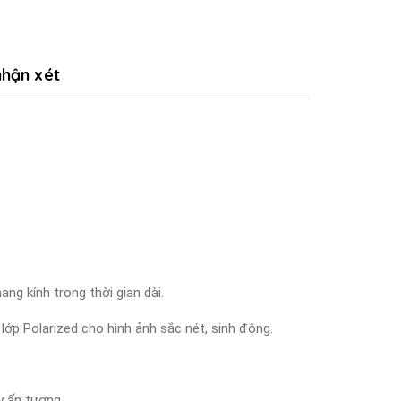
hận xét
ng kính trong thời gian dài.
lớp Polarized cho hình ảnh sắc nét, sinh động.
y ấn tượng.