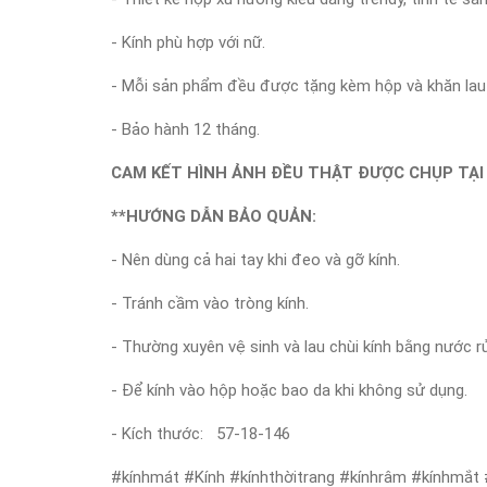
- Kính phù hợp với nữ.
- Mỗi sản phẩm đều được tặng kèm hộp và khăn lau 
- Bảo hành 12 tháng.
CAM KẾT HÌNH ẢNH ĐỀU THẬT ĐƯỢC CHỤP TẠI 
**HƯỚNG DẪN BẢO QUẢN:
- Nên dùng cả hai tay khi đeo và gỡ kính.
- Tránh cầm vào tròng kính.
- Thường xuyên vệ sinh và lau chùi kính bằng nước r
- Để kính vào hộp hoặc bao da khi không sử dụng.
- Kích thước: 57-18-146
#kínhmát #Kính #kínhthờitrang #kínhrâm #kínhmắt