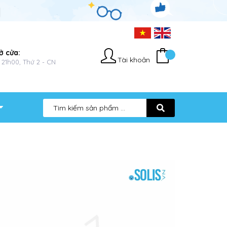
ở cửa:
Tài khoản
 21h00, Thứ 2 - CN