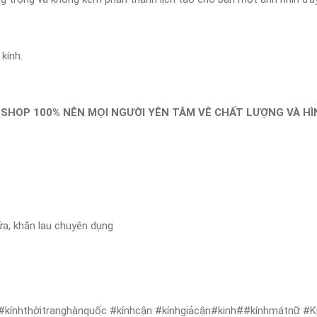
kính.
SHOP 100% NÊN MỌI NGƯỜI YÊN TÂM VÊ CHẤT LƯỢNG VÀ HÌN
ửa, khăn lau chuyên dụng
 #kínhthờitranghànquốc #kínhcận #kínhgiảcận#kinh##kínhmátnữ #Kí