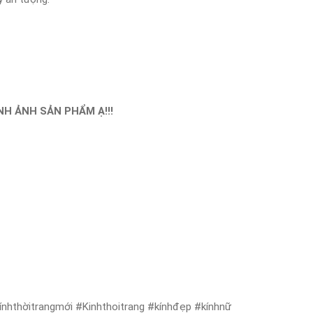
H ẢNH SẢN PHẨM Ạ!!!
nhthờitrangmới #Kinhthoitrang #kínhđẹp #kínhnữ