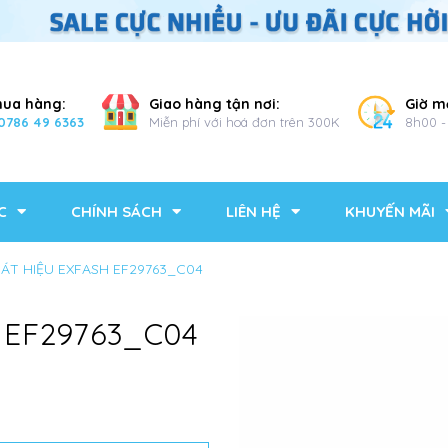
mua hàng:
Giao hàng tận nơi:
Giờ m
0786 49 6363
Miễn phí với hoá đơn trên 300K
8h00 -
C
CHÍNH SÁCH
LIÊN HỆ
KHUYẾN MÃI
MÁT HIỆU EXFASH EF29763_C04
 EF29763_C04