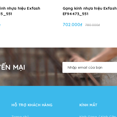
ính nhựa hiệu Exfash
Gọng kính nhựa hiệu Exfash
55_551
EF94473_551
ệ
702.000₫
780.000₫
ẾN MẠI
HỖ TRỢ KHÁCH HÀNG
KÍNH MẮT
Trang chủ
Kính Gọng / Kính Cận