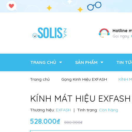
Hotline 
Gọi ngay:
TRANG CHỦ
SẢN PHẨM
TIN TỨ
Trang chủ
Gọng Kính Hiệu EXFASH
KÍNH 
KÍNH MÁT HIỆU EXFASH
Thương hiệu:
EXFASH
|
Tình trạng:
Còn hàng
528.000₫
880.000₫