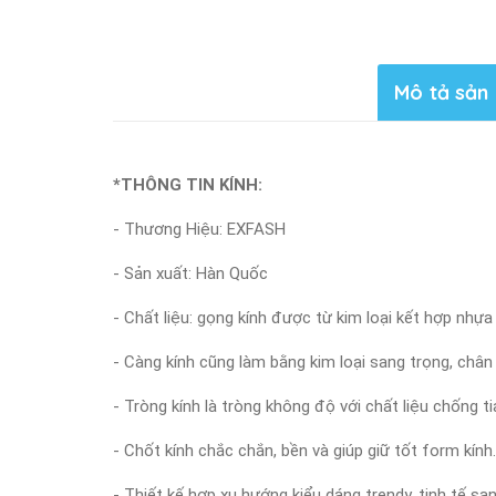
Mô tả sản
*THÔNG TIN KÍNH:
- Thương Hiệu: EXFASH
- Sản xuất: Hàn Quốc
- Chất liệu: gọng kính được từ kim loại kết hợp nh
- Càng kính cũng làm bằng kim loại sang trọng, chân
- Tròng kính là tròng không độ với chất liệu chống 
- Chốt kính chắc chắn, bền và giúp giữ tốt form kính.
- Thiết kế hợp xu hướng kiểu dáng trendy, tinh tế s